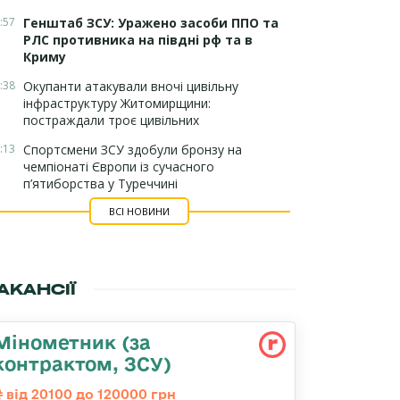
:57
Генштаб ЗСУ: Уражено засоби ППО та
РЛС противника на півдні рф та в
Криму
:38
Окупанти атакували вночі цивільну
інфраструктуру Житомирщини:
постраждали троє цивільних
:13
Спортсмени ЗСУ здобули бронзу на
чемпіонаті Європи із сучасного
п’ятиборства у Туреччині
ВСІ НОВИНИ
АКАНСІЇ
Мінометник (за
контрактом, ЗСУ)
від 20100 до 120000 грн