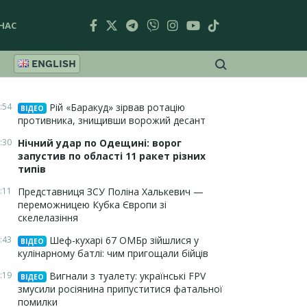
НАС
ENGLISH
:54
Рій «Баракуд» зірвав ротацію
ВІДЕО
противника, знищивши ворожий десант
:30
Нічний удар по Одещині: ворог
запустив по області 11 ракет різних
типів
:11
Представниця ЗСУ Поліна Халькевич —
переможницею Кубка Європи зі
скелелазіння
:43
Шеф-кухарі 67 ОМБр зійшлися у
ВІДЕО
кулінарному батлі: чим пригощали бійців
:19
Вигнали з туалету: українські FPV
ВІДЕО
змусили росіянина припуститися фатальної
помилки