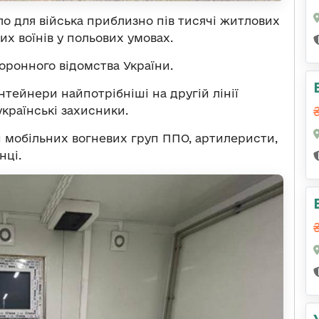
о для війська приблизно пів тисячі житлових
х воїнів у польових умовах.
оронного відомства України.
тейнери найпотрібніші на другій лінії
українські захисники.
 мобільних вогневих груп ППО, артилеристи,
нці.