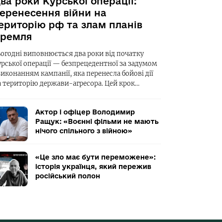
ва роки Курської операції:
еренесення війни на
ериторію рф та злам планів
ремля
ьогодні виповнюється два роки від початку
урської операції — безпрецедентної за задумом
виконанням кампанії, яка перенесла бойові дії
а територію держави-агресора. Цей крок…
Актор і офіцер Володимир
Ращук: «Воєнні фільми не мають
нічого спільного з війною»
«Це зло має бути переможене»:
історія українця, який пережив
російський полон