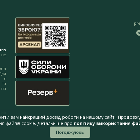
pr
ons
не
orm
Для
м є
 та
 на
 на
чити вам найкращий досвід роботи на нашому сайті. Продовжу
я файлів cookie. Детальніше про
політику використання фай
Погоджуюсь