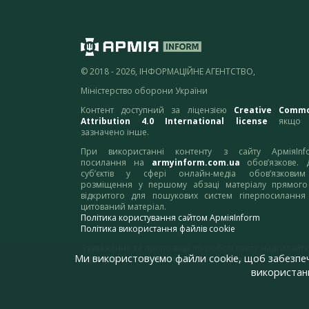
© 2018 - 2026, ІНФОРМАЦІЙНЕ АГЕНТСТВО,
Міністерство оборони України
Контент доступний за ліцензією
Creative Comm
Attribution 4.0 International license
якщо 
зазначено інше.
При використанні контенту з сайту АрміяInf
посилання на
armyinform.com.ua
обов’язкове. 
суб’єктів у сфері онлайн-медіа обов’язкови
розміщення у першому абзаці матеріалу прямого
відкритого для пошукових систем гіперпосилання
цитований матеріал.
Політика користування сайтом АрміяInform
Політика використання файлів cookie
Зауваження та пропозиції по роботі сайту надсилайте
Ми використовуємо файли cookie, щоб забезпе
адресу:
webmaster@armyinform.com.ua
використанн