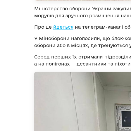
Міністерство оборони України закупил
модулів для зручного розміщення наши
Про це
йдеться
на телеграм-каналі об
У Міноборони наголосили, що блок-кон
оборони або в місцях, де тренуються 
Серед перших їх отримали підрозділи
а на полігонах — десантники та піхоти