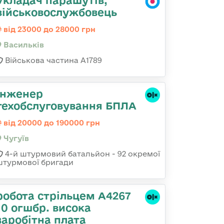
Укладач парашутів,
військовослужбовець
від 23000 до 28000 грн
Васильків
Військова частина А1789
Інженер
техобслуговування БПЛА
від 20000 до 190000 грн
Чугуїв
4-й штурмовий батальйон - 92 окремої
штурмової бригади
робота стрільцем А4267
10 огшбр. висока
заробітна плата