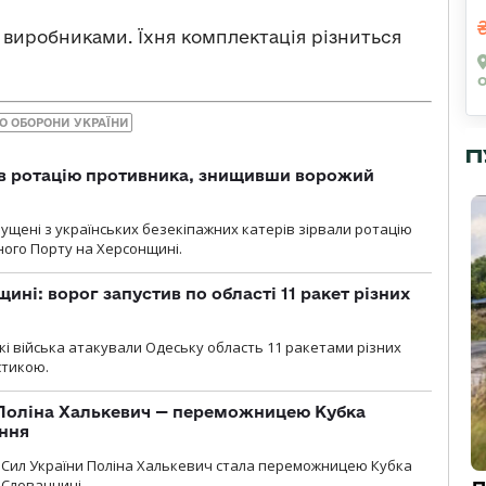
 виробниками. Їхня комплектація різниться
О ОБОРОНИ УКРАЇНИ
П
ав ротацію противника, знищивши ворожий
пущені з українських безекіпажних катерів зірвали ротацію
зного Порту на Херсонщині.
ині: ворог запустив по області 11 ракет різних
ські війська атакували Одеську область 11 ракетами різних
істикою.
Поліна Халькевич — переможницею Кубка
іння
Сил України Поліна Халькевич стала переможницею Кубка
 Словаччині.