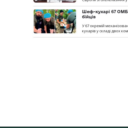
Шеф-кухарі 67 ОМБр
бійців
У 67 окремій механізован
кухарів у складі двох ко