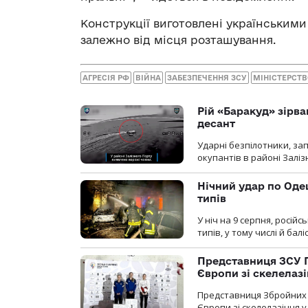
Конструкції виготовлені українськими
залежно від місця розташування.
АГРЕСІЯ РФ
ВІЙНА
ЗАБЕЗПЕЧЕННЯ ЗСУ
МІНІСТЕРСТВ
Рій «Баракуд» зірв
десант
Ударні безпілотники, за
окупантів в районі Залі
Нічний удар по Одещ
типів
У ніч на 9 серпня, росій
типів, у тому числі й бал
Представниця ЗСУ 
Європи зі скелелаз
Представниця Збройних 
Європи зі скелелазіння у