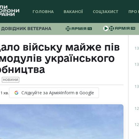
ГОЛОВНА
ВАКАНСІЇ
СОЦЗАХИСТ
ПРО 
ДОВІДНИК ВЕТЕРАНА
ало війську майже пів
13
модулів українського
13
обництва
НОВИНИ
13
Слідкуйте за АрміяInform в Google
 1
хв.
12
12