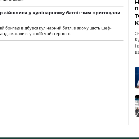
Д
п
 зійшлися у кулінарному батлі: чим пригощали
т
К
ій бригаді відбувся кулінарний батл, в якому шість шеф-
манд змагалися у своїй майстерності.
С
К
і 
н