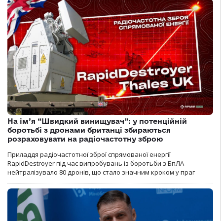
На ім’я “Швидкий винищувач”: у потенційній
боротьбі з дронами британці збираються
розраховувати на радіочастотну зброю
Приладдя радіочастотної зброї спрямованої енергії
RapidDestroyer під час випробувань із боротьби з БпЛА
нейтралізувало 80 дронів, що стало значним кроком у праг