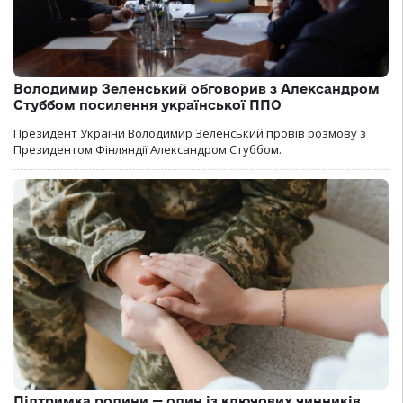
Володимир Зеленський обговорив з Александром
Стуббом посилення української ППО
Президент України Володимир Зеленський провів розмову з
Президентом Фінляндії Александром Стуббом.
Підтримка родини — один із ключових чинників