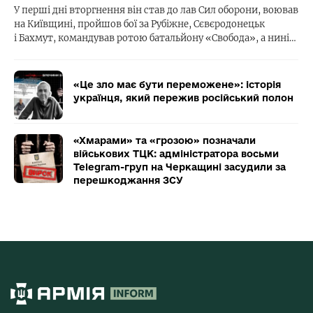
У перші дні вторгнення він став до лав Сил оборони, воював
на Київщині, пройшов бої за Рубіжне, Сєвєродонецьк
і Бахмут, командував ротою батальйону «Свобода», а нині…
«Це зло має бути переможене»: історія
українця, який пережив російський полон
«Хмарами» та «грозою» позначали
військових ТЦК: адміністратора восьми
Telegram-груп на Черкащині засудили за
перешкоджання ЗСУ