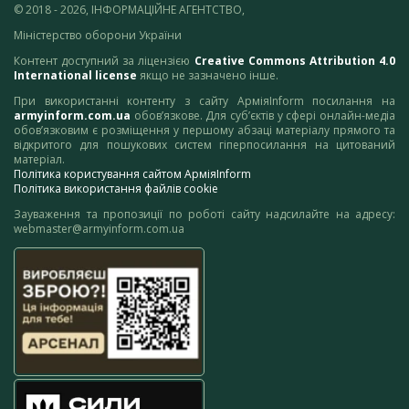
© 2018 - 2026, ІНФОРМАЦІЙНЕ АГЕНТСТВО,
Міністерство оборони України
Контент доступний за ліцензією
Creative Commons Attribution 4.0
International license
якщо не зазначено інше.
При використанні контенту з сайту АрміяInform посилання на
armyinform.com.ua
обов’язкове. Для суб’єктів у сфері онлайн-медіа
обов’язковим є розміщення у першому абзаці матеріалу прямого та
відкритого для пошукових систем гіперпосилання на цитований
матеріал.
Політика користування сайтом АрміяInform
Політика використання файлів cookie
Зауваження та пропозиції по роботі сайту надсилайте на адресу:
webmaster@armyinform.com.ua