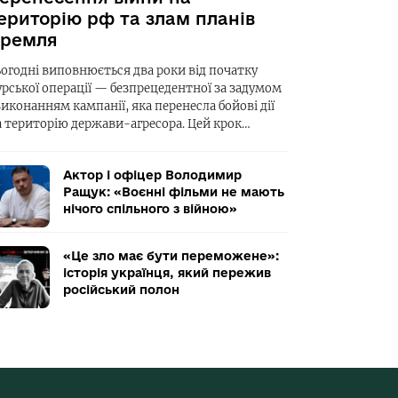
ериторію рф та злам планів
ремля
ьогодні виповнюється два роки від початку
урської операції — безпрецедентної за задумом
виконанням кампанії, яка перенесла бойові дії
а територію держави-агресора. Цей крок…
Актор і офіцер Володимир
Ращук: «Воєнні фільми не мають
нічого спільного з війною»
«Це зло має бути переможене»:
історія українця, який пережив
російський полон