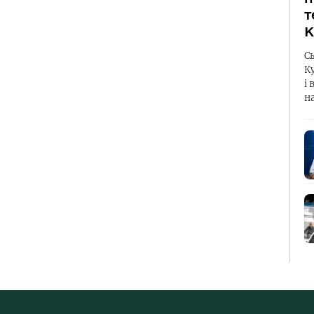
т
К
С
К
і 
н