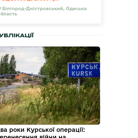
Білгород-Дністровський, Одеська
область
УБЛІКАЦІЇ
ва роки Курської операції:
еренесення війни на