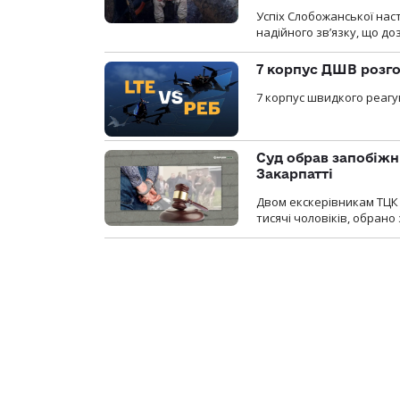
Успіх Слобожанської нас
надійного зв’язку, що д
7 корпус ДШВ розго
7 корпус швидкого реагу
Суд обрав запобіжн
Закарпатті
Двом екскерівникам ТЦК 
тисячі чоловіків, обрано