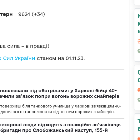
стерн ‒
9624 (+34)
а сила – в правді!
 Сил України
станом на 01.11.23.
новлювали під обстрілами: у Харкові бійці 40-
печили зв’язок попри вогонь ворожих снайперів
оверхівці біля танкового училища у Харкові зв’язківцям 40-
и довелося встановлювати під вогнем ворожих снайперів.
 нехороші люди відходять з позицій»: зв’язківець
ї бригади про Слобожанський наступ, 155-й