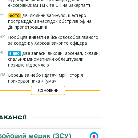
екскерівникам ТЦК та СП на Закарпатті
:21
Дві людини загинуло, шестеро
ФОТО
постраждали внаслідок обстрілів рф на
Дніпропетровщині
:09
Пообіцяв вивезти військовозобов’язаного
за кордон: у Харкові викрито офіцера
:51
Два запасні виходи, арсенал, склади,
ВІДЕО
спальня: мінометники облаштували
позицію під землею
:38
Борець за небо і дитячі мрії: історія
прикордонника «Кума»
ВСІ НОВИНИ
АКАНСІЇ
Бойовий медик (ЗСУ)