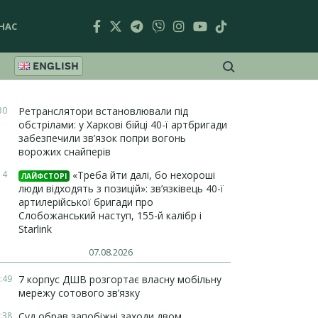
НАС
ENGLISH
30
Ретранслятори встановлювали під
обстрілами: у Харкові бійці 40-ї артбригади
забезпечили зв’язок попри вогонь
ворожих снайперів
14
«Треба йти далі, бо нехороші
ЛАЙФСТОРІ
люди відходять з позицій»: зв’язківець 40-ї
артилерійської бригади про
Слобожанський наступ, 155-й калібр і
Starlink
07.08.2026
:49
7 корпус ДШВ розгортає власну мобільну
мережу сотового зв’язку
:38
Суд обрав запобіжні заходи двом