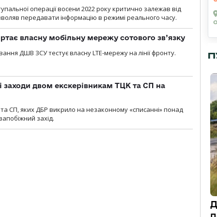
тупальної операції восени 2022 року критично залежав від
озволяв передавати інформацію в режимі реального часу.
ртає власну мобільну мережу сотового зв’язку
вання ДШВ ЗСУ тестує власну LTE-мережу на лінії фронту.
П
і заходи двом екскерівникам ТЦК та СП на
та СП, яких ДБР викрило на незаконному «списанні» понад
 запобіжний захід.
Д
п