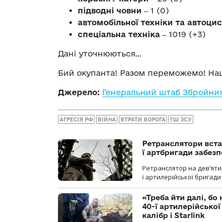
підводні човни ‒
1 (0)
автомобільної техніки та автоци
спеціальна техніка ‒
1019 (+3)
Дані уточнюються…
Бий окупанта! Разом переможемо! Наш
Джерело:
Генеральний штаб Збройних
АГРЕСІЯ РФ
ВІЙНА
ВТРАТИ ВОРОГА
ГШ ЗСУ
Ретранслятори вста
ї артбригади забез
Ретранслятор на дев’ятип
ї артилерійської бригад
«Треба йти далі, бо
40-ї артилерійсько
калібр і Starlink