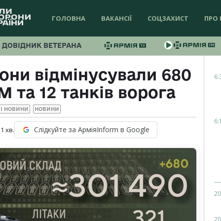
ГОЛОВНА
ВАКАНСІЇ
СОЦЗАХИСТ
ПРО 
ДОВІДНИК ВЕТЕРАНА
они відмінусували 680
6:
М та 12 танків ворога
І НОВИНИ
НОВИНИ
6:
Слідкуйте за АрміяInform в Google
 1
хв.
20
20