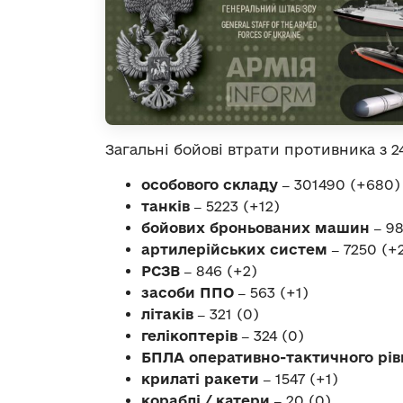
Загальні бойові втрати противника з 24
особового складу ‒
301490 (+680)
танків ‒
5223 (+12)
бойових броньованих машин ‒
98
артилерійських систем ‒
7250 (+
РСЗВ ‒
846 (+2)
засоби ППО ‒
563 (+1)
літаків ‒
321 (0)
гелікоптерів ‒
324 (0)
БПЛА оперативно-тактичного рів
крилаті ракети ‒
1547 (+1)
кораблі / катери ‒
20 (0)