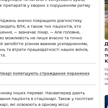
 препаратів у хворих з порушенням ритму
ліджень значно покращило діагностику
роходять ВЛК, а також тих пацієнтів, хто
ення, — зазначає лікар. — Але головне,
о можливість не лише вчасно та точно
Д
 й запобігти різним важким ускладненням,
п
ь та втрати працездатності наших воїнів,
т
тя.
К
С
і лікарі полегшують страждання поранених
К
і 
н
 низку інших переваг. Насамперед дають
ння пацієнта в стаціонарі. Також у госпіталі
арі, які освоюють в одному місці