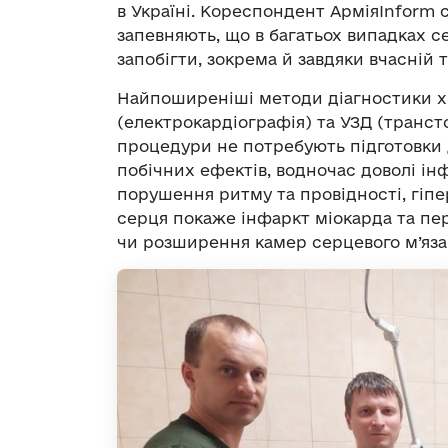
в Україні. Кореспондент АрміяInform с
запевняють, що в багатьох випадках
запобігти, зокрема й завдяки вчасній т
Найпоширеніші методи діагностики хв
(електрокардіографія) та УЗД (транст
процедури не потребують підготовки 
побічних ефектів, водночас доволі і
порушення ритму та провідності, гіп
серця покаже інфаркт міокарда та пе
чи розширення камер серцевого м’яза,