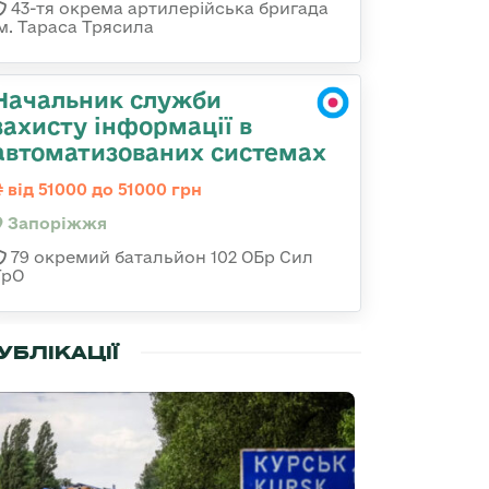
43-тя окрема артилерійська бригада
ім. Тараса Трясила
Начальник служби
захисту інформації в
автоматизованих системах
від 51000 до 51000 грн
Запоріжжя
79 окремий батальйон 102 ОБр Сил
ТрО
УБЛІКАЦІЇ