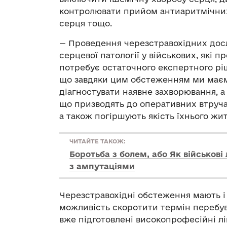
контролювати прийом антиаритмічних
серця тощо.
— Проведення черезстравохідних дос
серцевої патології у військових, які п
потребує остаточного експертного ріш
що завдяки цим обстеженням ми маєм
діагностувати наявне захворювання, а
що призводять до оперативних втручан
а також погіршують якість їхнього жит
ЧИТАЙТЕ ТАКОЖ:
Боротьба з болем, або Як військов
з ампутаціями
Черезстравохідні обстеження мають і
можливість скоротити термін перебува
вже підготовлені високопрофесійні лік