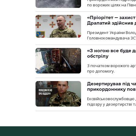
по ворожих цілях на Пів
«Пріорітет — захис
Драпатий здійснив 
Президент України Воло
Головнокомандувача ЗС
«З ногою все буде д
обстрілу
З початком ворожого арт
про допомогу.
Дезертирував під ч
прикордоннику пов
Ексвійськовослужбовцю 
підозру у дезертирстві т