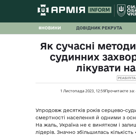
#НОВИНИ
ДОВІДНИК РЕКРУТА
Як сучасні методи
судинних захво
лікувати н
РЕАБІЛІТ
1 Листопада 2023, 12:59
Прочитаєте за:
Упродовж десятків років серцево-су
смертності населення й одними з осно
На жаль, Україна не є винятком і зал
лідерів. Значно збільшилась кількість