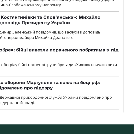
нічно-Слобожанському напрямку.
т Костянтинівки та Слов’янська»: Михайло
доповідь Президенту України
димир Зеленський повідомив, що заслухав доповідь
У генерал-майора Михайла Драпатого.
обре»: бійці вивезли пораненого побратима з-під
обстрілу бійці вогневої групи бригади «Хижак» почули крики
ас оборони Маріуполя та воює на боці рф:
ідомлено про підозру
Державної прикордонної служби України повідомлено про
а державній зраді.