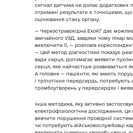
сигнал датчика не долає додаткових п
отримані результати є точнішими, що
оцінювання стану органу.
— Черезстравохідна ЕхоКГ дає можливі
звичайного УЗД, завдяки чому лікар м
виключити її, — розповів кореспондент
— Цей метод діагностики показує реал
вади серця, допомагає виявити пухли
серця, яке найчастіше розвивається як
А головне — пацієнти, які мають пор
і тріпотіння передсердь, потребують
тромбоутворень у передсердях і вияв
Інша методика, яку активно застосову
електрофізіологічне дослідження. Ця
вивчити порушення провідної системи
чи потребують військовослужбовці ка
виключити ішемічну хворобу серця, ди