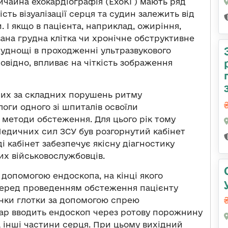
вичайна ехокардіографія (ЕхоКГ) мають ряд
сть візуалізації серця та судин залежить від
І якщо в пацієнта, наприклад, ожиріння,
ана грудна клітка чи хронічне обструктивне
руднощі в проходженні ультразвукового
повідно, впливає на чіткість зображення
них за складних порушень ритму
ологи одного зі шпиталів освоїли
 методи обстеження. Для цього рік тому
Медичних сил ЗСУ був розгорнутий кабінет
і кабінет забезпечує якісну діагностику
их військовослужбовців.
допомогою ендоскопа, на кінці якого
Перед проведенням обстеження пацієнту
інки глотки за допомогою спрею
кар вводить ендоскоп через ротову порожнину
та інші частини серця. При цьому вихідний