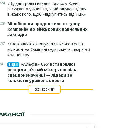
:24
«Віддай гроші і виклич таксі»: у Києві
засуджено ухилянта, який ошукав вдову
військового, щоб «відкупитись від ТЦК»
:09
Міноборони продовжило вступну
кампанію до військових навчальних
закладів
:57
«Хворі дівчата» ошукали військових на
мільйон: на Сумщині судитимуть шахраїв з
кол-центру
:41
«Альфа» СБУ встановлює
ВІДЕО
рекорди: п’ятий місяць поспіль
спецпризначенці — лідери за
кількістю уражень ворога
ВСІ НОВИНИ
АКАНСІЇ