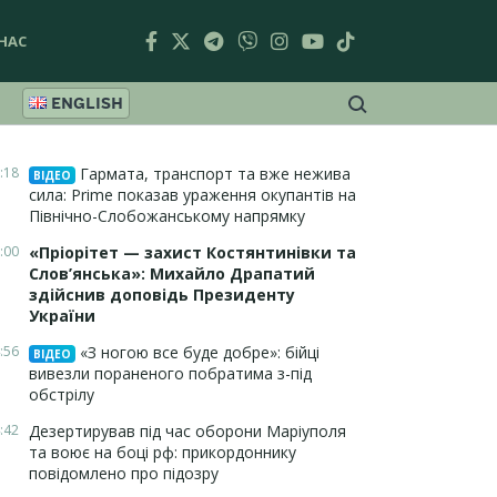
НАС
ENGLISH
:18
Гармата, транспорт та вже нежива
ВІДЕО
сила: Prime показав ураження окупантів на
Північно-Слобожанському напрямку
:00
«Пріорітет — захист Костянтинівки та
Слов’янська»: Михайло Драпатий
здійснив доповідь Президенту
України
:56
«З ногою все буде добре»: бійці
ВІДЕО
вивезли пораненого побратима з-під
обстрілу
:42
Дезертирував під час оборони Маріуполя
та воює на боці рф: прикордоннику
повідомлено про підозру