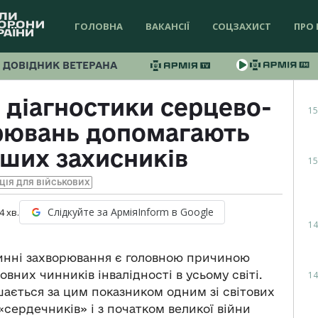
ГОЛОВНА
ВАКАНСІЇ
СОЦЗАХИСТ
ПРО 
ДОВІДНИК ВЕТЕРАНА
 діагностики серцево-
15
рювань допомагають
аших захисників
15
АЦІЯ ДЛЯ ВІЙСЬКОВИХ
Слідкуйте за АрміяInform в Google
4
хв.
14
динні захворювання є головною причиною
вних чинників інвалідності в усьому світі.
14
ишається за цим показником одним зі світових
 «сердечників» і з початком великої війни