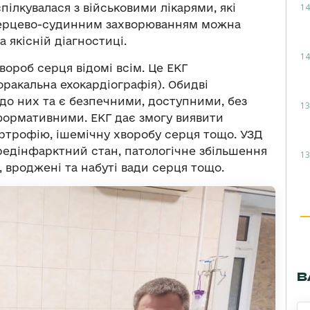
14
пілкувалася з військовими лікарями, які
 серцево-судинним захворюванням можна
а якісній діагностиці.
14
ороб серця відомі всім. Це ЕКГ
оракальна ехокардіографія). Обидві
до них та є безпечними, доступними, без
13
нформативними. ЕКГ дає змогу виявити
ертрофію, ішемічну хворобу серця тощо. УЗД
редінфарктний стан, патологічне збільшення
13
 вроджені та набуті вади серця тощо.
В