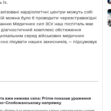
 їх.
алізовані кардіологічні центри можуть собі
якій можна було б проводити черезстравохідні
ванню Медичних сил ЗСУ наш госпіталь має
ий діагностичний комплекс обстеження
 унікальним серед військових медичних
існо лікувати наших захисників, — підсумовує
 та вже нежива сила: Prime показав ураження
ічно-Слобожанському напрямку
у «Prime» 5-го прикордонного загону завдали низку ударів