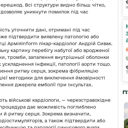
ерешкод. Всі структури видно більш чітко,
 дозволяє уникнути помилок під час
сть уточнити дані, отримані під час
оже підтвердити виявлену патологію або
ці АрміяInform лікар-кардіолог Андрій Сивак.
ьну картину перебігу набутої або вродженої
ни, тромби, запалення внутрішньої оболонки
 ускладнення інфекції, патології аорти тощо.
ушення ритму серця, зокрема фібриляцію
 цієї методики для виключення ймовірності
лення джерела емболії при інсультах.
П
ють військові кардіологи, — черезстравохідне
 процедура дає можливість поглиблено
 й ритму серця. Зокрема визначити,
рдіостимуляторів, а також підтвердити або
сфункцію та патології синусового вузла,