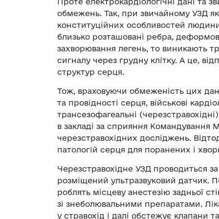
Проте електрокардіологічні дані та з
обмежень. Так, при звичайному УЗД які
конституційних особливостей людини. 
близько розташовані ребра, деформов
захворювання легень, то виникають т
сигналу через грудну клітку. А це, від
структур серця.
Тож, враховуючи обмеженість цих да
та провідності серця, військові карді
трансезофагеальні (черезстравохідні)
в закладі за сприяння Командування 
черезстравохідних досліджень. Відтод
патологій серця для поранених і хвор
Черезстравохідне УЗД проводиться за 
розміщений ультразвуковий датчик. 
роблять місцеву анестезію задньої ст
зі знеболювальними препаратами. Лі
у стравохід і далі обстежує клапани 