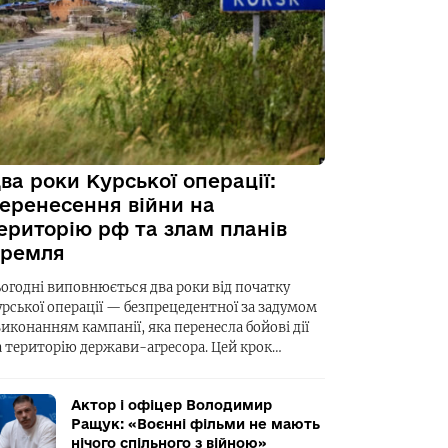
ва роки Курської операції:
еренесення війни на
ериторію рф та злам планів
ремля
ьогодні виповнюється два роки від початку
урської операції — безпрецедентної за задумом
виконанням кампанії, яка перенесла бойові дії
а територію держави-агресора. Цей крок…
Актор і офіцер Володимир
Ращук: «Воєнні фільми не мають
нічого спільного з війною»