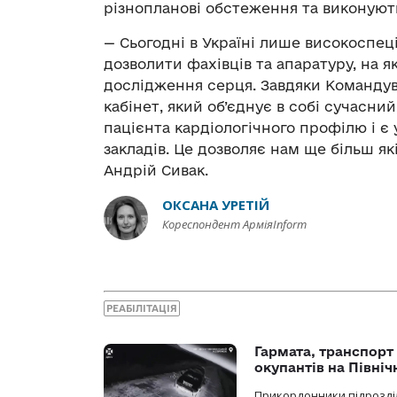
різнопланові обстеження та виконують
— Сьогодні в Україні лише високоспеці
дозволити фахівців та апаратуру, на 
дослідження серця. Завдяки Команду
кабінет, який об’єднує в собі сучасн
пацієнта кардіологічного профілю і є
закладів. Це дозволяє нам ще більш як
Андрій Сивак.
ОКСАНА УРЕТІЙ
Кореспондент АрміяInform
РЕАБІЛІТАЦІЯ
Гармата, транспорт
окупантів на Півн
Прикордонники підрозділ