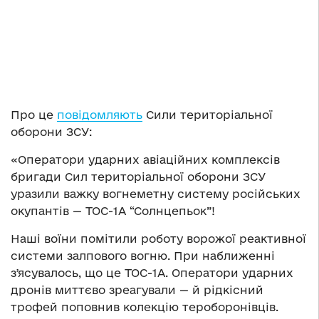
Про це
повідомляють
Сили територіальної
оборони ЗСУ:
«Оператори ударних авіаційних комплексів
бригади Сил територіальної оборони ЗСУ
уразили важку вогнеметну систему pocійських
окупантів — ТОС-1А “Солнцепьок”!
Наші воїни помітили роботу ворожої реактивної
системи залпового вогню. При наближенні
зʼясувалось, що це ТОС-1А. Оператори ударних
дронів миттєво зреагували — й рідкісний
трофей поповнив колекцію тероборонівців.