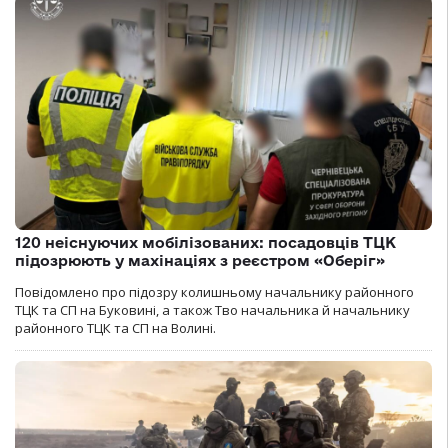
120 неіснуючих мобілізованих: посадовців ТЦК
підозрюють у махінаціях з реєстром «Оберіг»
Повідомлено про підозру колишньому начальнику районного
ТЦК та СП на Буковині, а також Тво начальника й начальнику
районного ТЦК та СП на Волині.