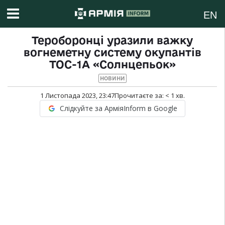
EN
Тероборонці уразили важку
вогнеметну систему окупантів
ТОС-1А «Солнцепьок»
НОВИНИ
1 Листопада 2023, 23:47
Прочитаєте за:
< 1
хв.
Слідкуйте за АрміяInform в Google