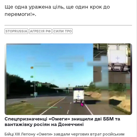
Ще одна уражена ціль, ще один крок до
перемоги!».
STOPRUSSIA
АГРЕСІЯ РФ
СИЛИ ТРО
Спецпризначенці «Омеги» знищили дві ББМ та
вантажівку росіян на Донеччині
Бійці ХІІІ Легіону «Омеги» завдали чергових втрат російським