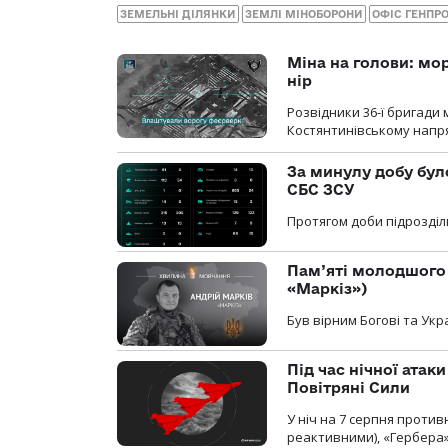
ЗЕМЕЛЬНІ ДІЛЯНКИ
ЗЕМЛІ МІНОБОРОНИ
ОФІС ГЕНПР
Міна на голови: мо
нір
Розвідники 36-ї бригади 
Костянтинівському напря
За минулу добу бул
СБС ЗСУ
Протягом доби підрозділ
Пам’яті молодшого 
«Маркіз»)
Був вірним Богові та Укра
Під час нічної атак
Повітряні Сили
У ніч на 7 серпня против
реактивними), «Гербера»