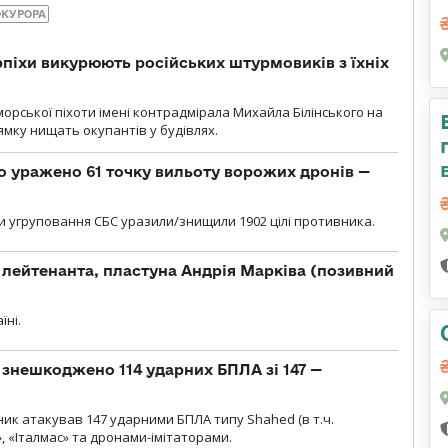
ОКУРОРА
рпіхи викурюють російських штурмовиків з їхніх
морської піхоти імені контрадмірала Михайла Білінського на
мку нищать окупантів у будівлях.
о уражено 61 точку вильоту ворожих дронів —
и угруповання СБС уразили/знищили 1902 цілі противника.
лейтенанта, пластуна Андрія Марківа (позивний
їні.
и знешкоджено 114 ударних БПЛА зі 147 —
ник атакував 147 ударними БПЛА типу Shahed (в т.ч.
, «Італмас» та дронами-імітаторами.