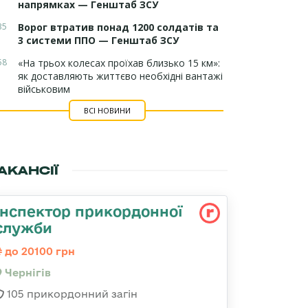
напрямках — Генштаб ЗСУ
35
Ворог втратив понад 1200 солдатів та
3 системи ППО — Генштаб ЗСУ
58
«На трьох колесах проїхав близько 15 км»:
як доставляють життєво необхідні вантажі
військовим
ВСІ НОВИНИ
АКАНСІЇ
Інспектор прикордонної
служби
до 20100 грн
Чернігів
105 прикордонний загін