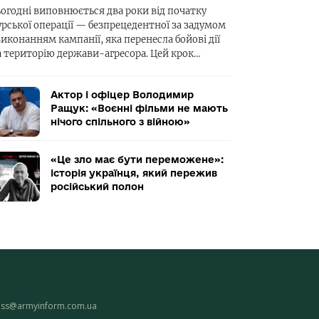
ьогодні виповнюється два роки від початку
урської операції — безпрецедентної за задумом
виконанням кампанії, яка перенесла бойові дії
а територію держави-агресора. Цей крок…
Актор і офіцер Володимир
Ращук: «Воєнні фільми не мають
нічого спільного з війною»
«Це зло має бути переможене»:
історія українця, який пережив
російський полон
ess@armyinform.com.ua