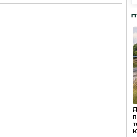
П
Д
п
т
К