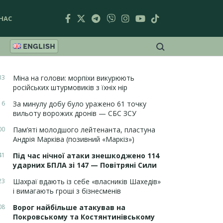
НАС
ENGLISH
33
Міна на голови: морпіхи викурюють
російських штурмовиків з їхніх нір
16
За минулу добу було уражено 61 точку
вильоту ворожих дронів — СБС ЗСУ
00
Пам’яті молодшого лейтенанта, пластуна
Андрія Марківа (позивний «Маркіз»)
41
Під час нічної атаки знешкоджено 114
ударних БПЛА зі 147 — Повітряні Сили
23
Шахраї вдають із себе «власників Шахедів»
і вимагають гроші з бізнесменів
08
Ворог найбільше атакував на
Покровському та Костянтинівському