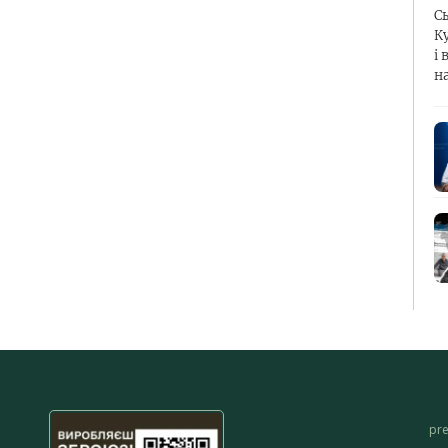
С
К
і 
н
pr