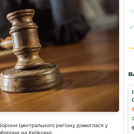
7:
6:
В
оборони Центрального регіону домоглася у
оборони на Київщині.