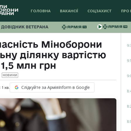
ГОЛОВНА
ВАКАНСІЇ
СОЦЗАХИСТ
ПРО 
ДОВІДНИК ВЕТЕРАНА
ласність Міноборони
9:
ьну ділянку вартістю
9:
1,5 млн грн
9:
НОВИНИ
Слідкуйте за АрміяInform в Google
 1
хв.
8:
8:
8: