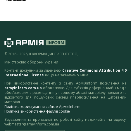
© 2018 - 2026, ІНФОРМАЦІЙНЕ АГЕНТСТВО,
Міністерство оборони України
Контент доступний за ліцензією
Creative Commons Attribution 4.0
International license
якщо не зазначено інше.
При використанні контенту з сайту АрміяInform посилання на
armyinform.com.ua
обов’язкове. Для суб’єктів у сфері онлайн-медіа
обов’язковим є розміщення у першому абзаці матеріалу прямого та
відкритого для пошукових систем гіперпосилання на цитований
матеріал.
Політика користування сайтом АрміяInform
Політика використання файлів cookie
Зауваження та пропозиції по роботі сайту надсилайте на адресу:
webmaster@armyinform.com.ua