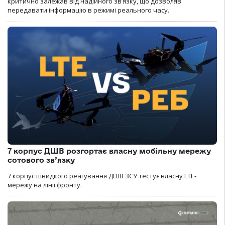
критично залежав від надійного зв’язку, що дозволяв
передавати інформацію в режимі реального часу.
7 корпус ДШВ розгортає власну мобільну мережу
сотового зв’язку
7 корпус швидкого реагування ДШВ ЗСУ тестує власну LTE-
мережу на лінії фронту.