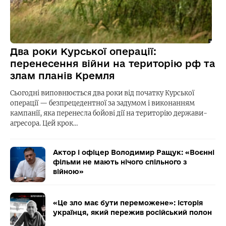
Два роки Курської операції:
перенесення війни на територію рф та
злам планів Кремля
Сьогодні виповнюється два роки від початку Курської
операції — безпрецедентної за задумом і виконанням
кампанії, яка перенесла бойові дії на територію держави-
агресора. Цей крок…
Актор і офіцер Володимир Ращук: «Воєнні
фільми не мають нічого спільного з
війною»
«Це зло має бути переможене»: історія
українця, який пережив російський полон