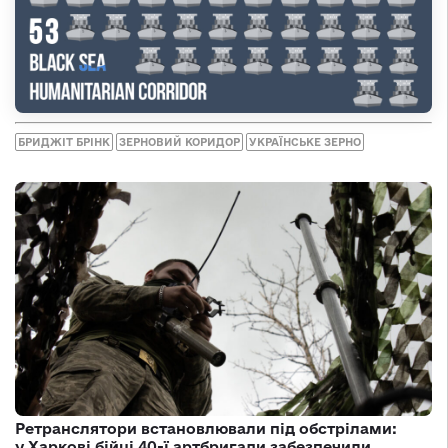
БРИДЖІТ БРІНК
ЗЕРНОВИЙ КОРИДОР
УКРАЇНСЬКЕ ЗЕРНО
Ретранслятори встановлювали під обстрілами:
у Харкові бійці 40-ї артбригади забезпечили