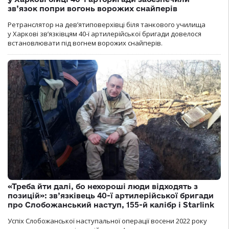
зв’язок попри вогонь ворожих снайперів
Ретранслятор на дев’ятиповерхівці біля танкового училища
у Харкові зв’язківцям 40-ї артилерійської бригади довелося
встановлювати під вогнем ворожих снайперів.
«Треба йти далі, бо нехороші люди відходять з
позицій»: зв’язківець 40-ї артилерійської бригади
про Слобожанський наступ, 155-й калібр і Starlink
Успіх Слобожанської наступальної операції восени 2022 року