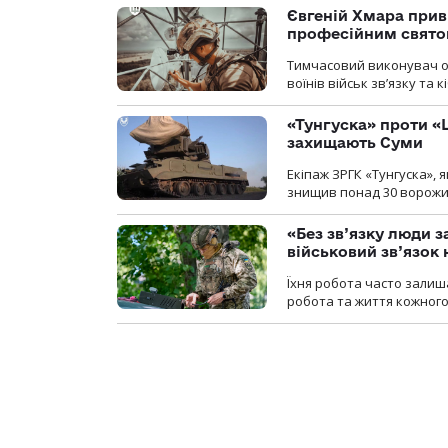
Євгеній Хмара приві
професійним свят
Тимчасовий виконувач об
воїнів військ зв’язку та
«Тунгуска» проти «Ш
захищають Суми
Екіпаж ЗРГК «Тунгуска»,
знищив понад 30 ворожих
«Без зв’язку люди 
військовий зв’язо
Їхня робота часто залиш
робота та життя кожного