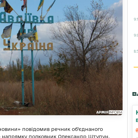
9:
9:
8:
В
новини» повідомив речник об’єднаного
о напрямку полковник Олександр Штупун.