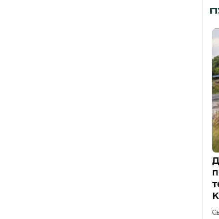
П
Д
п
т
К
С