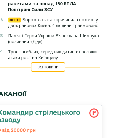
ракетами та понад 150 БПЛА —
Повітряні Сили ЗСУ
16
Ворожа атака спричинила пожежі у
ФОТО
двох районах Києва: 4 людини травмовано
00
Пам’яті Героя України В’ячеслава Шимчука
(позивний «Дід»)
51
Троє загиблих, серед них дитина: наслідки
атаки росії на Київщину
ВСІ НОВИНИ
АКАНСІЇ
Командир стрілецького
взводу
від 20000 грн