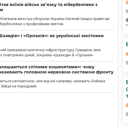
тав воїнів військ зв’язку та кібербезпеки з
ом
ов’язків міністра оборони України Євгеній Хмара привітав
 кібербезпеки з професійним святом.
ахедів» і «Орланів»: як українські зенітники
 який прикриває критичну інфраструктуру Сумщини, вже
 повітряних цілей, зокрема «Шахеди» й «Орлани».
залишаються сліпими кошенятами»: чому
к називають головною нервовою системою фронту
ається непомітною, але від неї напряму залежить бойова
 бійця на передовій.