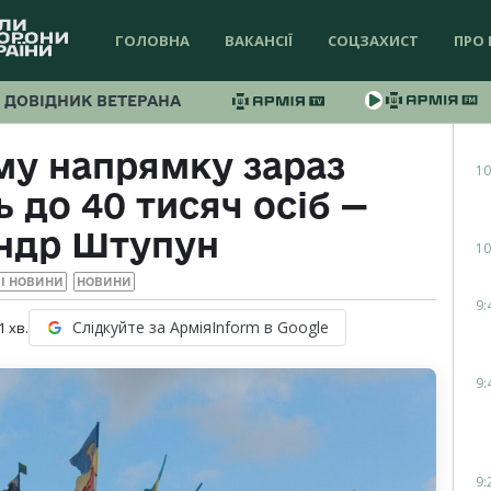
ГОЛОВНА
ВАКАНСІЇ
СОЦЗАХИСТ
ПРО 
ДОВІДНИК ВЕТЕРАНА
му напрямку зараз
10
 до 40 тисяч осіб —
ндр Штупун
10
І НОВИНИ
НОВИНИ
9:
Слідкуйте за АрміяInform в Google
1
хв.
9:
9: