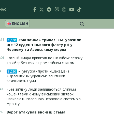
НАС
ENGLISH
:18
«МоЛоЧКа» триває: СБС уразили
ВІДЕО
ще 12 суден тіньового флоту рф у
Чорному та Азовському морях
:01
Євгеній Хмара привітав воїнів військ зв’язку
та кібербезпеки з професійним святом
43
«Тунгуска» проти «Шахедів» і
ВІДЕО
«Орланів»: як українські зенітники
захищають Суми
40
«Без зв’язку люди залишаються сліпими
кошенятами»: чому військовий зв’язок
називають головною нервовою системою
фронту
24
Ворог атакував вночі шістьма