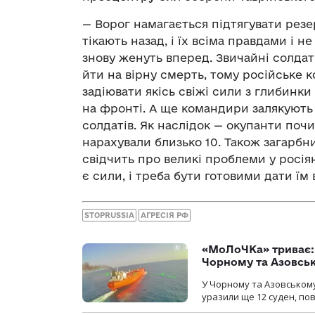
— Ворог намагається підтягувати резе
тікають назад, і їх всіма правдами і 
знову женуть вперед. Звичайні солдат
йти на вірну смерть, тому російське 
задіювати якісь свіжі сили з глибинки 
на фронті. А ще командири залякують
солдатів. Як наслідок — окупанти почи
нарахували близько 10. Також загарбн
свідчить про великі проблеми у росіян
є сили, і треба бути готовими дати їм
STOPRUSSIA
АГРЕСІЯ РФ
«МоЛоЧКа» триває: 
Чорному та Азовсь
У Чорному та Азовському
уразили ще 12 суден, пов