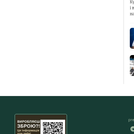
К
і 
н
pr