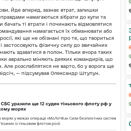
рви. Йде вперед, зазнає втрат, залишки
не правдами намагаються зібрати до купи та
и бачать ті втрати і починають відмовлятися
командування намагається їх обманювати або
росії, які ще не обізнані про те, що твориться
 і застосовують фізичну силу до звичайних
нають здаватися в полон. Тільки вчора таких
ики аврально міняють деяких командирів, що
. Але розслаблятися не варто, бо у ворога ще
 відсіч, — підсумував Олександр Штупун.
СБС уразили ще 12 суден тіньового флоту рф у
кому морях
 морях у межах операції «МоЛоЧКа» Сили безпілотних систем
’язаних із тіньовим флотом росії.