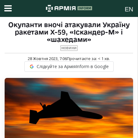
EN
Окупанти вночі атакували Україну
ракетами Х-59, «Іскандер-М» і
«шахедами»
НОВИНИ
28 Жовтня 2023, 7:06
Прочитаєте за:
< 1
хв.
Слідкуйте за АрміяInform в Google