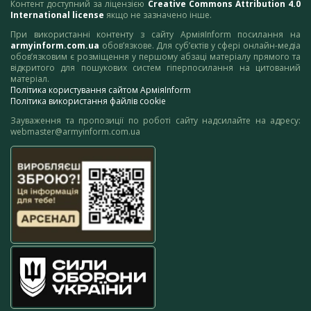
Контент доступний за ліцензією
Creative Commons Attribution 4.0
International license
якщо не зазначено інше.
При використанні контенту з сайту АрміяInform посилання на
armyinform.com.ua
обов’язкове. Для суб’єктів у сфері онлайн-медіа
обов’язковим є розміщення у першому абзаці матеріалу прямого та
відкритого для пошукових систем гіперпосилання на цитований
матеріал.
Політика користування сайтом АрміяInform
Політика використання файлів cookie
Зауваження та пропозиції по роботі сайту надсилайте на адресу:
webmaster@armyinform.com.ua