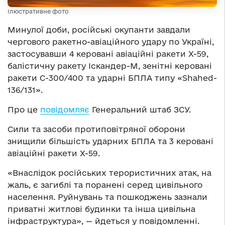
Ілюстративне фото
Минулої доби, російські окупанти завдали
чергового ракетно-авіаційного удару по Україні,
застосувавши 4 керовані авіаційні ракети Х-59,
балістичну ракету Іскандер-М, зенітні керовані
ракети С-300/400 та ударні БПЛА типу «Shahed-
136/131».
Про це
повідомляє
Генеральний штаб ЗСУ.
Сили та засоби протиповітряної оборони
знищили більшість ударних БПЛА та 3 керовані
авіаційні ракети Х-59.
«Внаслідок російських терористичних атак, на
жаль, є загиблі та поранені серед цивільного
населення. Руйнувань та пошкоджень зазнали
приватні житлові будинки та інша цивільна
інфраструктура», — йдеться у повідомленні.