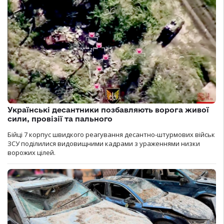
Українські десантники позбавляють ворога живої
сили, провізії та пального
Бійці 7 корпус швидкого реагування десантно-штурмових військ
ЗСУ поділилися видовищними кадрами з ураженнями низки
ворожих цілей.