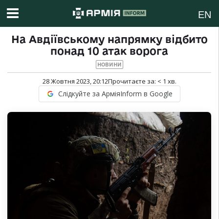
EN
На Авдіївському напрямку відбито
понад 10 атак ворога
НОВИНИ
28 Жовтня 2023, 20:12
Прочитаєте за:
< 1
хв.
Слідкуйте за АрміяInform в Google