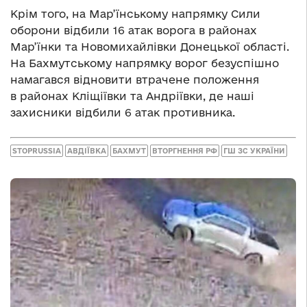
Крім того, на Мар’їнському напрямку Сили
оборони відбили 16 атак ворога в районах
Мар’їнки та Новомихайлівки Донецької області.
На Бахмутському напрямку ворог безуспішно
намагався відновити втрачене положення
в районах Кліщіївки та Андріївки, де наші
захисники відбили 6 атак противника.
STOPRUSSIA
АВДІЇВКА
БАХМУТ
ВТОРГНЕННЯ РФ
ГШ ЗС УКРАЇНИ