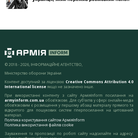
© 2018 - 2026, ІНФОРМАЦІЙНЕ АГЕНТСТВО,
Міністерство оборони України
Контент доступний за ліцензією
Creative Commons Attribution 4.0
International license
якщо не зазначено інше.
При використанні контенту з сайту АрміяInform посилання на
armyinform.com.ua
обов’язкове. Для суб’єктів у сфері онлайн-медіа
обов’язковим є розміщення у першому абзаці матеріалу прямого та
відкритого для пошукових систем гіперпосилання на цитований
матеріал.
Політика користування сайтом АрміяInform
Політика використання файлів cookie
Зауваження та пропозиції по роботі сайту надсилайте на адресу: