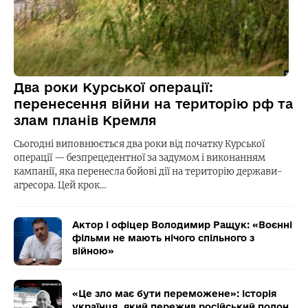
Два роки Курської операції:
перенесення війни на територію рф та
злам планів Кремля
Сьогодні виповнюється два роки від початку Курської
операції — безпрецедентної за задумом і виконанням
кампанії, яка перенесла бойові дії на територію держави-
агресора. Цей крок…
Актор і офіцер Володимир Ращук: «Воєнні
фільми не мають нічого спільного з
війною»
«Це зло має бути переможене»: історія
українця, який пережив російський полон