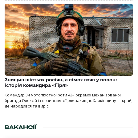
Знищив шістьох росіян, а сімох взяв у полон:
історія командира «Гіря»
Командир 3-ї мотопіхотної роти 43-ї окремої механізованої
бригади Олексій із позивним «Гіря» захищає Харківщину — край,
де народився та виріс.
ВАКАНСІЇ