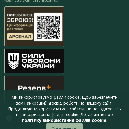
webmaster@armyinform.com.ua
Ми використовуємо файли cookie, щоб забезпечити
вам найкращий досвід роботи на нашому сайті.
Продовжуючи користуватися сайтом, ви погоджуєтесь
press@armyinform.com.ua
на використання файлів cookie. Детальніше про
політику використання файлів cookie
.
Погоджуюсь