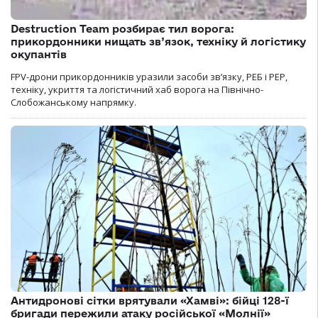
Destruction Team розбирає тил ворога:
прикордонники нищать зв’язок, техніку й логістику
окупантів
FPV-дрони прикордонників уразили засоби зв’язку, РЕБ і РЕР,
техніку, укриття та логістичний хаб ворога на Північно-
Слобожанському напрямку.
Антидронові сітки врятували «Хамві»: бійці 128-ї
бригади пережили атаку російської «Молнії»