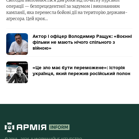
Сьогодні виповнюється два роки від початку Курської
операції — безпрецедентної за задумом і виконанням
кампанії, яка перенесла бойові дії на територію держави-
агресора. Цей крок…
Актор і офіцер Володимир Ращук: «Воєнні
фільми не мають нічого спільного з
війною»
«Це зло має бути переможене»: історія
українця, який пережив російський полон