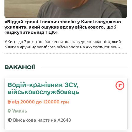
«Віддай гроші і виклич таксі»: у Києві засуджено
ухилянта, який ошукав вдову військового, щоб
«відкупитись від ТЦК»
У Києві до 7 років позбавлення волі засуджено чоловіка, який
ошукав дружину загиблого військового на 455 тисяч гривень.
ВАКАНСІЇ
Водій-кранівник ЗСУ,
військовослужбовець
від 20000 до 120000 грн
Умань
Військова частина А2648