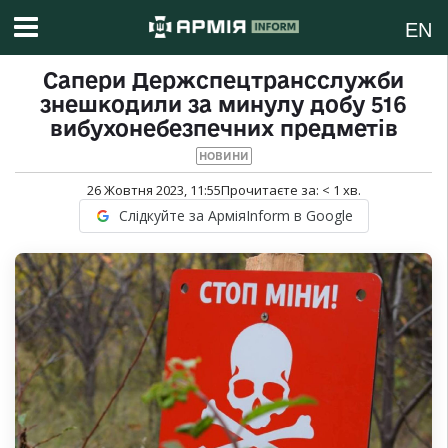
EN
Сапери Держспецтрансслужби
знешкодили за минулу добу 516
вибухонебезпечних предметів
НОВИНИ
26 Жовтня 2023, 11:55
Прочитаєте за:
< 1
хв.
Слідкуйте за АрміяInform в Google