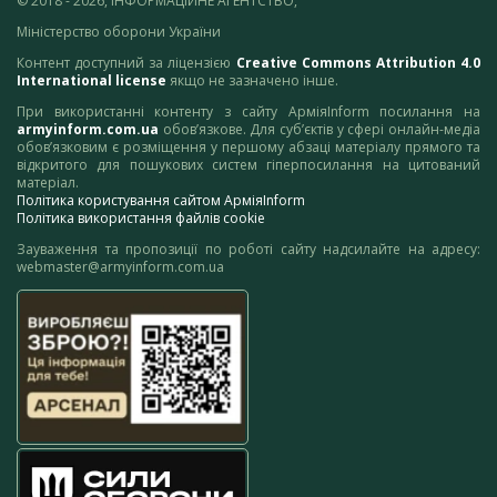
© 2018 - 2026, ІНФОРМАЦІЙНЕ АГЕНТСТВО,
Міністерство оборони України
Контент доступний за ліцензією
Creative Commons Attribution 4.0
International license
якщо не зазначено інше.
При використанні контенту з сайту АрміяInform посилання на
armyinform.com.ua
обов’язкове. Для суб’єктів у сфері онлайн-медіа
обов’язковим є розміщення у першому абзаці матеріалу прямого та
відкритого для пошукових систем гіперпосилання на цитований
матеріал.
Політика користування сайтом АрміяInform
Політика використання файлів cookie
Зауваження та пропозиції по роботі сайту надсилайте на адресу:
webmaster@armyinform.com.ua