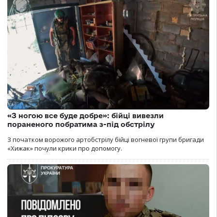
«З ногою все буде добре»: бійці вивезли
пораненого побратима з-під обстрілу
З початком ворожого артобстрілу бійці вогневої групи бригади
«Хижак» почули крики про допомогу.