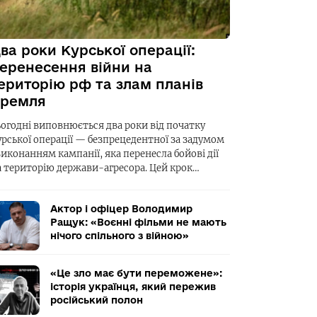
ва роки Курської операції:
еренесення війни на
ериторію рф та злам планів
ремля
ьогодні виповнюється два роки від початку
урської операції — безпрецедентної за задумом
виконанням кампанії, яка перенесла бойові дії
а територію держави-агресора. Цей крок…
Актор і офіцер Володимир
Ращук: «Воєнні фільми не мають
нічого спільного з війною»
«Це зло має бути переможене»:
історія українця, який пережив
російський полон