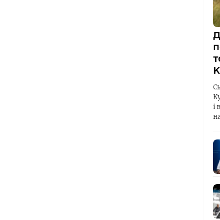
Д
п
т
К
С
К
і 
н