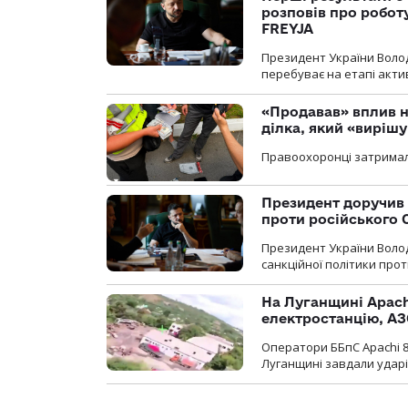
розповів про робот
FREYJA
Президент України Воло
перебуває на етапі актив
«Продавав» вплив н
ділка, який «виріш
Правоохоронці затримал
Президент доручив 
проти російського
Президент України Воло
санкційної політики проти
На Луганщині Apach
електростанцію, АЗ
Оператори ББпС Apachi 8
Луганщині завдали ударів