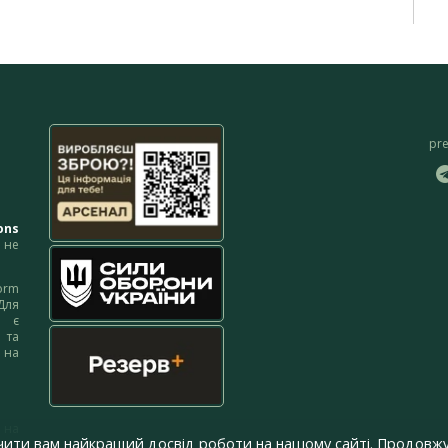
pr
ons
не
orm
Для
м є
 та
 на
 на
чити вам найкращий досвід роботи на нашому сайті. Продовжу