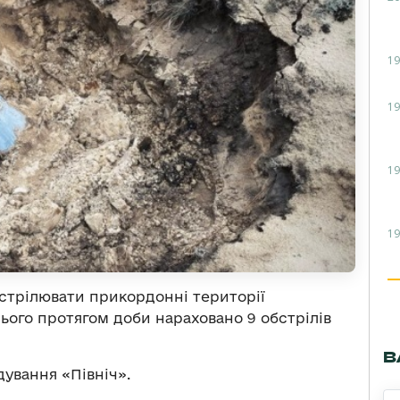
19
19
19
19
стрілювати прикордонні території
сього протягом доби нараховано 9 обстрілів
В
ування «Північ».