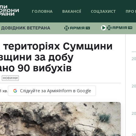
ГОЛОВНА
ВАКАНСІЇ
СОЦЗАХИСТ
ПРО 
ДОВІДНИК ВЕТЕРАНА
 територіях Сумщини
івщини за добу
20
но 90 вибухів
НОВИНИ
20
Слідкуйте за АрміяInform в Google
1
хв.
20
20