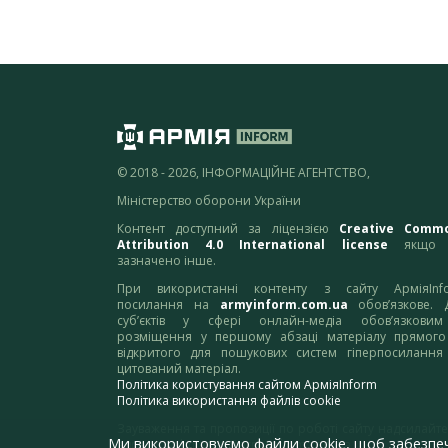
© 2018 - 2026, ІНФОРМАЦІЙНЕ АГЕНТСТВО,
Міністерство оборони України
Контент доступний за ліцензією
Creative Comm
Attribution 4.0 International license
якщо 
зазначено інше.
При використанні контенту з сайту АрміяInf
посилання на
armyinform.com.ua
обов’язкове. 
суб’єктів у сфері онлайн-медіа обов’язкови
розміщення у першому абзаці матеріалу прямого
відкритого для пошукових систем гіперпосилання
цитований матеріал.
Політика користування сайтом АрміяInform
Політика використання файлів cookie
Зауваження та пропозиції по роботі сайту надсилайте
Ми використовуємо файли cookie, щоб забезпе
адресу:
webmaster@armyinform.com.ua