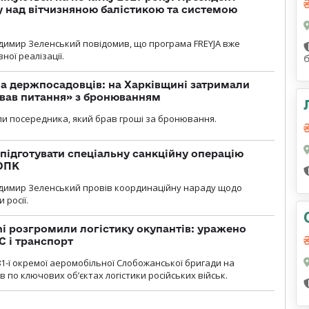
у над вітчизняною балістикою та системою
димир Зеленський повідомив, що програма FREYJA вже
ної реалізації.
а держпосадовців: на Харківщині затримали
ував питання» з бронюванням
и посередника, який брав гроші за бронювання.
підготувати спеціальну санкційну операцію
 ОПК
димир Зеленський провів координаційну нараду щодо
 росії.
i розгромили логістику окупантів: уражено
С і транспорт
1-ї окремої аеромобільної Слобожанської бригади на
 по ключових об’єктах логістики російських військ.