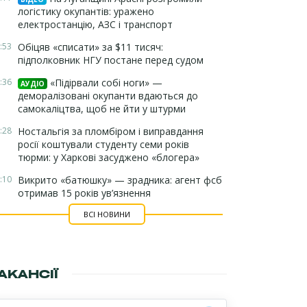
логістику окупантів: уражено
електростанцію, АЗС і транспорт
:53
Обіцяв «списати» за $11 тисяч:
підполковник НГУ постане перед судом
:36
«Підірвали собі ноги» —
АУДІО
деморалізовані окупанти вдаються до
самокаліцтва, щоб не йти у штурми
:28
Ностальгія за пломбіром і виправдання
росії коштували студенту семи років
тюрми: у Харкові засуджено «блогера»
:10
Викрито «батюшку» — зрадника: агент фсб
отримав 15 років ув’язнення
ВСІ НОВИНИ
АКАНСІЇ