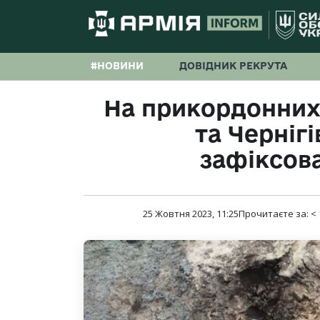
#НОВИНИ
ДОВІДНИК РЕКРУТА
На прикордонних
та Черніг
зафіксова
25 Жовтня 2023, 11:25
Прочитаєте за:
< 