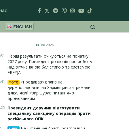
НАС
ENGLISH
06.08.2026
:51
Перші результати очікуються на початку
2027 року: Президент розповів про роботу
над вітчизняною балістикою та системою
FREYJA
:41
«Продавав» вплив на
ФОТО
держпосадовців: на Харківщині затримали
ділка, який «вирішував питання» з
бронюванням
:25
Президент доручив підготувати
спеціальну санкційну операцію проти
російського ОПК
:11
На Луганщині Apachi розгромили
ВІДЕО