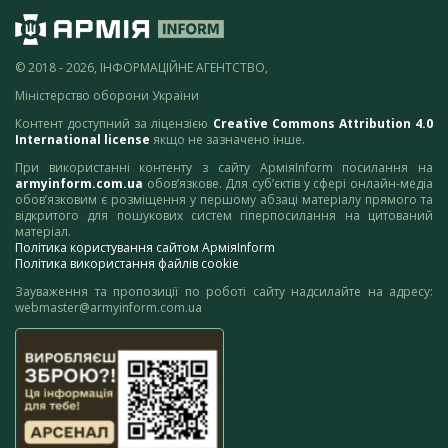
© 2018 - 2026, ІНФОРМАЦІЙНЕ АГЕНТСТВО,
Міністерство оборони України
Контент доступний за ліцензією
Creative Commons Attribution 4.0
International license
якщо не зазначено інше.
При використанні контенту з сайту АрміяInform посилання на
armyinform.com.ua
обов’язкове. Для суб’єктів у сфері онлайн-медіа
обов’язковим є розміщення у першому абзаці матеріалу прямого та
відкритого для пошукових систем гіперпосилання на цитований
матеріал.
Політика користування сайтом АрміяInform
Політика використання файлів cookie
Зауваження та пропозиції по роботі сайту надсилайте на адресу:
webmaster@armyinform.com.ua