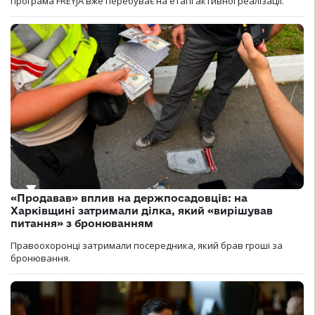
програма FREYJA вже перебуває на етапі активної реалізації.
«Продавав» вплив на держпосадовців: на
Харківщині затримали ділка, який «вирішував
питання» з бронюванням
Правоохоронці затримали посередника, який брав гроші за
бронювання.