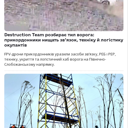
Destruction Team розбирає тил ворога:
прикордонники нищать зв’язок, техніку й логістику
окупантів
FPV-дрони прикордонників уразили засоби зв’язку, РЕБ і РЕР,
техніку, укриття та логістичний хаб ворога на Північно-
Слобожанському напрямку.