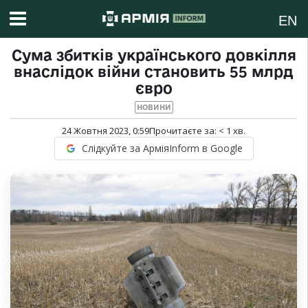
EN
Сума збитків українського довкілля
внаслідок війни становить 55 млрд
євро
НОВИНИ
24 Жовтня 2023, 0:59
Прочитаєте за:
< 1
хв.
Слідкуйте за АрміяInform в Google