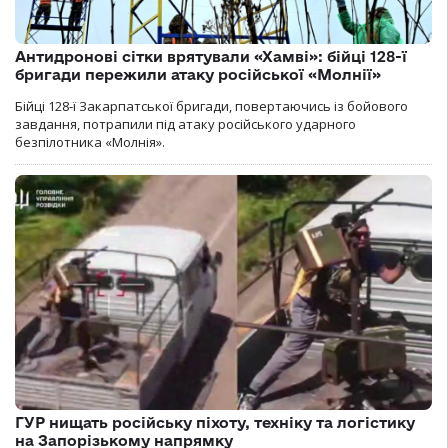
Антидронові сітки врятували «Хамві»: бійці 128-ї
бригади пережили атаку російської «Молнії»
Бійці 128-ї Закарпатської бригади, повертаючись із бойового
завдання, потрапили під атаку російського ударного
безпілотника «Молнія».
ГУР нищать російську піхоту, техніку та логістику
на Запорізькому напрямку