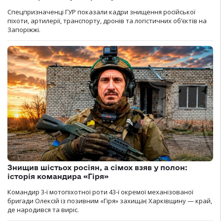
Спецпризначенці ГУР показали кадри знищення російської
піхоти, артилерії, транспорту, дронів та логістичних об’єктів на
Запоріжжі.
Знищив шістьох росіян, а сімох взяв у полон:
історія командира «Гіря»
Командир 3-ї мотопіхотної роти 43-ї окремої механізованої
бригади Олексій із позивним «Гіря» захищає Харківщину — край,
де народився та виріс.