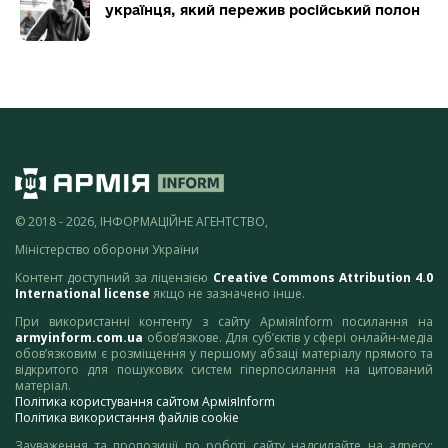
українця, який пережив російський полон
© 2018 - 2026, ІНФОРМАЦІЙНЕ АГЕНТСТВО,
Міністерство оборони України
Контент доступний за ліцензією
Creative Commons Attribution 4.0
International license
якщо не зазначено інше.
При використанні контенту з сайту АрміяInform посилання на
armyinform.com.ua
обов’язкове. Для суб’єктів у сфері онлайн-медіа
обов’язковим є розміщення у першому абзаці матеріалу прямого та
відкритого для пошукових систем гіперпосилання на цитований
матеріал.
Політика користування сайтом АрміяInform
Політика використання файлів cookie
Зауваження та пропозиції по роботі сайту надсилайте на адресу: