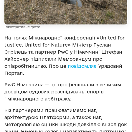
Ілюстративне фото
На полях Міжнародної конференції «United for
Justice. United for Nature» Міністр Руслан
Стрілець та партнер PwC у Німеччині Штефан
Хайсснер підписали Меморандум про
співробітництво. Про це
повідомляє
Урядовий
Портал.
PwC Німеччина — це професіонали з великим
досвідом судових розслідувань, спорів
і міжнародного арбітражу.
«Із партнерами працюватимемо над
архітектурою Платформи, а також над
методологією оцінки шкоди довкіллю внаслідок
війни. Німецькі колеги надаватимуть підтримку