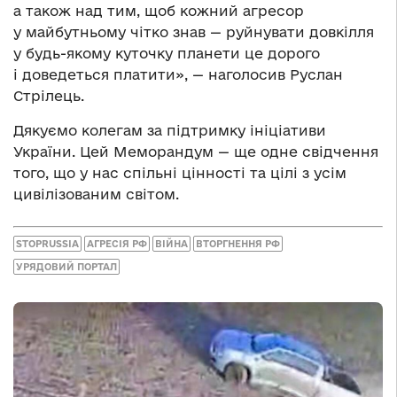
а також над тим, щоб кожний агресор
у майбутньому чітко знав — руйнувати довкілля
у будь-якому куточку планети це дорого
і доведеться платити», — наголосив Руслан
Стрілець.
Дякуємо колегам за підтримку ініціативи
України. Цей Меморандум — ще одне свідчення
того, що у нас спільні цінності та цілі з усім
цивілізованим світом.
STOPRUSSIA
АГРЕСІЯ РФ
ВІЙНА
ВТОРГНЕННЯ РФ
УРЯДОВИЙ ПОРТАЛ