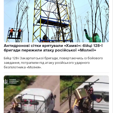
Антидронові сітки врятували «Хамві»: бійці 128-ї
бригади пережили атаку російської «Молнії»
Бійці 128-ї Закарпатської бригади, повертаючись із бойового
завдання, потрапили під атаку російського ударного
безпілотника «Молнія».