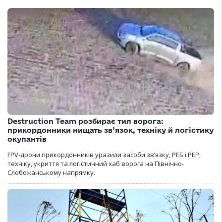
Destruction Team розбирає тил ворога:
прикордонники нищать зв’язок, техніку й логістику
окупантів
FPV-дрони прикордонників уразили засоби зв’язку, РЕБ і РЕР,
техніку, укриття та логістичний хаб ворога на Північно-
Слобожанському напрямку.