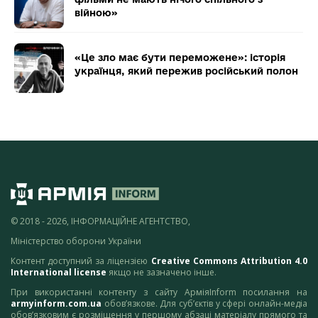
війною»
«Це зло має бути переможене»: історія
українця, який пережив російський полон
© 2018 - 2026, ІНФОРМАЦІЙНЕ АГЕНТСТВО,
Міністерство оборони України
Контент доступний за ліцензією
Creative Commons Attribution 4.0
International license
якщо не зазначено інше.
При використанні контенту з сайту АрміяInform посилання на
armyinform.com.ua
обов’язкове. Для суб’єктів у сфері онлайн-медіа
обов’язковим є розміщення у першому абзаці матеріалу прямого та