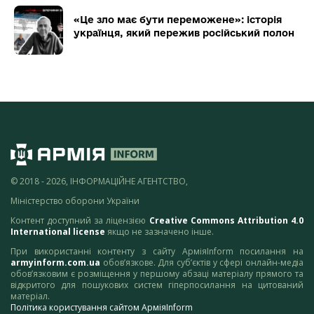
«Це зло має бути переможене»: історія
українця, який пережив російський полон
© 2018 - 2026, ІНФОРМАЦІЙНЕ АГЕНТСТВО,
Міністерство оборони України
Контент доступний за ліцензією
Creative Commons Attribution 4.0
International license
якщо не зазначено інше.
При використанні контенту з сайту АрміяInform посилання на
armyinform.com.ua
обов’язкове. Для суб’єктів у сфері онлайн-медіа
обов’язковим є розміщення у першому абзаці матеріалу прямого та
відкритого для пошукових систем гіперпосилання на цитований
матеріал.
Політика користування сайтом АрміяInform