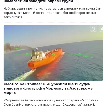
намагається заводити окремі групи
На Харківщині противник намагається заводити малі групи біля
кордону, а в Козачій Лопані тривають бої, щоб ворог не зміг
закріпитися.
«МоЛоЧКа» триває: СБС уразили ще 12 суден
тіньового флоту рф у Чорному та Азовському
морях
У Чорному та Азовському морях у межах операції «МоЛоЧКа»
Сили безпілотних систем уразили ще 12 суден, пов’язаних із