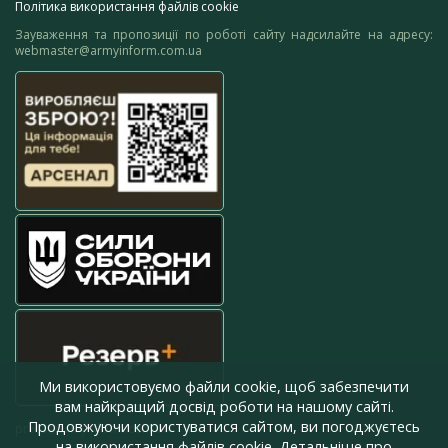
Політика використання файлів cookie
Зауваження та пропозиції по роботі сайту надсилайте на адресу:
webmaster@armyinform.com.ua
Ми використовуємо файли cookie, щоб забезпечити
вам найкращий досвід роботи на нашому сайті.
Продовжуючи користуватися сайтом, ви погоджуєтесь
press@armyinform.com.ua
на використання файлів cookie. Детальніше про