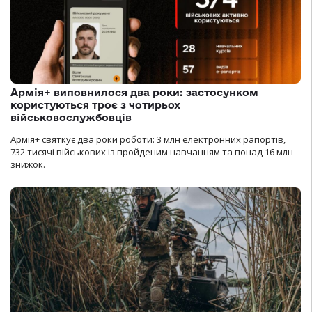
Армія+ виповнилося два роки: застосунком
користуються троє з чотирьох
військовослужбовців
Армія+ святкує два роки роботи: 3 млн електронних рапортів,
732 тисячі військових із пройденим навчанням та понад 16 млн
знижок.