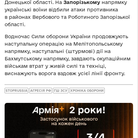
Донецької області. На
Запорізькому
напрямку
українські воїни відбили атаки противника
в районах Вербового та Роботиного Запорізької
області.
Водночас Сили оборони України продовжують
наступальну операцію на Мелітопольському
напрямку, наступальні (штурмові) дії на
Бахмутському напрямку, завдають окупаційним
військам втрат у живій силі та техніці,
виснажують ворога вздовж усієї лінії фронту.
STOPRUSSIA
АГРЕСІЯ РФ
ГШ ЗСУ
ХРОНІКА ОБОРОНИ