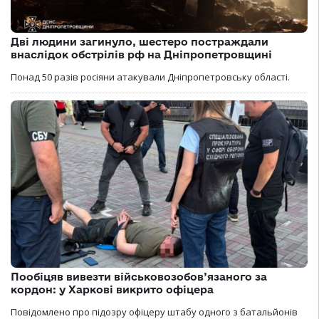
Дві людини загинуло, шестеро постраждали
внаслідок обстрілів рф на Дніпропетровщині
Понад 50 разів росіяни атакували Дніпропетровську області.
Пообіцяв вивезти військовозобов’язаного за
кордон: у Харкові викрито офіцера
Повідомлено про підозру офіцеру штабу одного з батальйонів