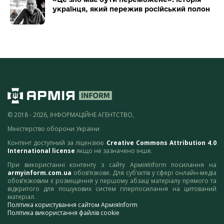
українця, який пережив російський полон
© 2018 - 2026, ІНФОРМАЦІЙНЕ АГЕНТСТВО,
Міністерство оборони України
Контент доступний за ліцензією
Creative Commons Attribution 4.0
International license
якщо не зазначено інше.
При використанні контенту з сайту АрміяInform посилання на
armyinform.com.ua
обов’язкове. Для суб’єктів у сфері онлайн-медіа
обов’язковим є розміщення у першому абзаці матеріалу прямого та
відкритого для пошукових систем гіперпосилання на цитований
матеріал.
Політика користування сайтом АрміяInform
Політика використання файлів cookie