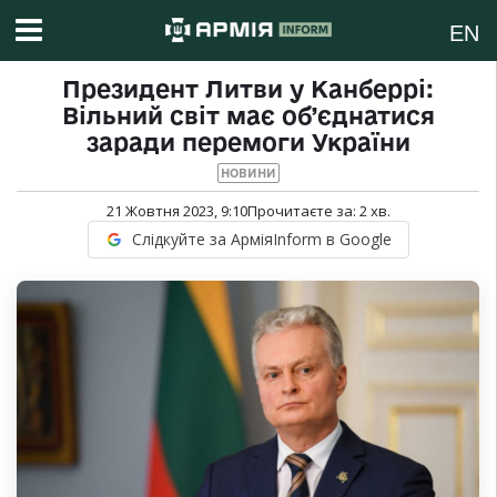
EN
Президент Литви у Канберрі:
Вільний світ має об’єднатися
заради перемоги України
НОВИНИ
21 Жовтня 2023, 9:10
Прочитаєте за:
2
хв.
Слідкуйте за АрміяInform в Google