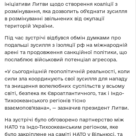
ініціативи Литви щодо створення коаліції з
розмінування, яка дозволить об’єднати зусилля
в розмінуванні звільнених від окупації
територій України.
Під час зустрічі відбувся обмін думками про
подальші зусилля з ізоляції рф на міжнародній
арені та продовження санкційної політики, що
послаблює військовий потенціал агресора.
«У сьогоднішній геополітичній реальності, коли
сили зла координують свої зусилля для нападу
та знищення волелюбних суспільств у всьому
світі, безпека як Євроатлантичного, так і Індо-
Тихоокеанського регіонів тісно
взаємопов’язана», — зазначив президент Литви.
На зустрічі було обговорено партнерство між
НАТО та Індо-Тихоокеанським регіоном, яке
було закріплене на саміті НАТО у Вільнюсі, та