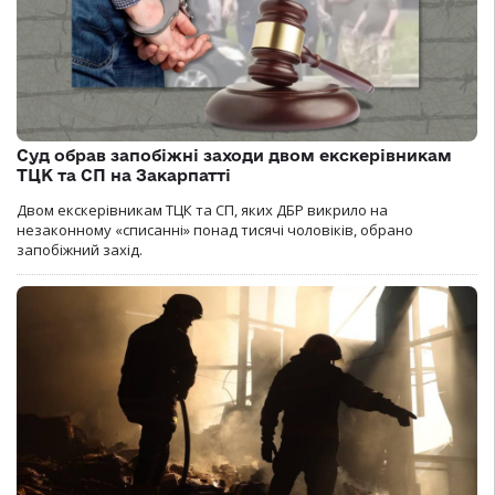
Суд обрав запобіжні заходи двом екскерівникам
ТЦК та СП на Закарпатті
Двом екскерівникам ТЦК та СП, яких ДБР викрило на
незаконному «списанні» понад тисячі чоловіків, обрано
запобіжний захід.