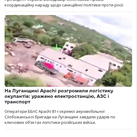
координаційну нараду щодо санкційної політики проти росії.
На Луганщині Apachi розгромили логістику
окупантів: уражено електростанцію, АЗС і
транспорт
Оператори ББпС Apachi 81-ї окремої аеромобільної
Слобожанської бригади на Луганщині завдали ударів по
ключових об’єктах логістики російських військ.