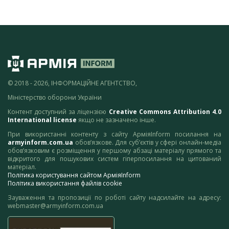
© 2018 - 2026, ІНФОРМАЦІЙНЕ АГЕНТСТВО,
Міністерство оборони України
Контент доступний за ліцензією
Creative Commons Attribution 4.0
International license
якщо не зазначено інше.
При використанні контенту з сайту АрміяInform посилання на
armyinform.com.ua
обов’язкове. Для суб’єктів у сфері онлайн-медіа
обов’язковим є розміщення у першому абзаці матеріалу прямого та
відкритого для пошукових систем гіперпосилання на цитований
матеріал.
Політика користування сайтом АрміяInform
Політика використання файлів cookie
Зауваження та пропозиції по роботі сайту надсилайте на адресу:
webmaster@armyinform.com.ua