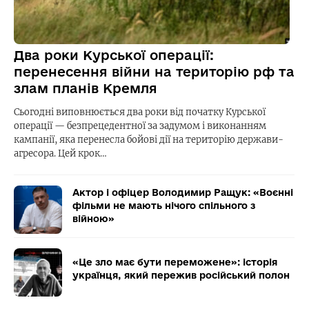
Два роки Курської операції:
перенесення війни на територію рф та
злам планів Кремля
Сьогодні виповнюється два роки від початку Курської
операції — безпрецедентної за задумом і виконанням
кампанії, яка перенесла бойові дії на територію держави-
агресора. Цей крок…
Актор і офіцер Володимир Ращук: «Воєнні
фільми не мають нічого спільного з
війною»
«Це зло має бути переможене»: історія
українця, який пережив російський полон