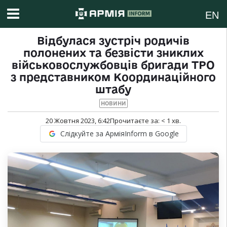
EN
Відбулася зустріч родичів
полонених та безвісти зниклих
військовослужбовців бригади ТРО
з представником Координаційного
штабу
НОВИНИ
20 Жовтня 2023, 6:42
Прочитаєте за:
< 1
хв.
Слідкуйте за АрміяInform в Google