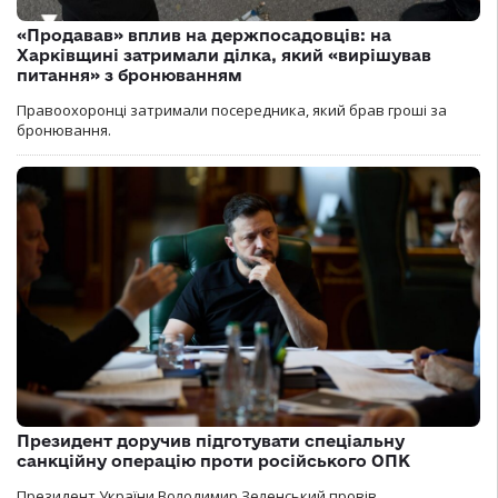
«Продавав» вплив на держпосадовців: на
Харківщині затримали ділка, який «вирішував
питання» з бронюванням
Правоохоронці затримали посередника, який брав гроші за
бронювання.
Президент доручив підготувати спеціальну
санкційну операцію проти російського ОПК
Президент України Володимир Зеленський провів