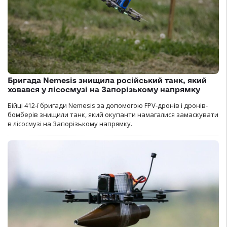
Бригада Nemesis знищила російський танк, який
ховався у лісосмузі на Запорізькому напрямку
Бійці 412-ї бригади Nemesis за допомогою FPV-дронів і дронів-
бомберів знищили танк, який окупанти намагалися замаскувати
в лісосмузі на Запорізькому напрямку.