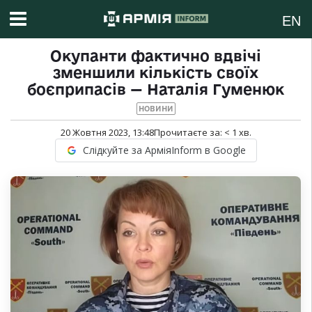
EN
Окупанти фактично вдвічі
зменшили кількість своїх
боєприпасів — Наталія Гуменюк
НОВИНИ
20 Жовтня 2023, 13:48
Прочитаєте за:
< 1
хв.
Слідкуйте за АрміяInform в Google