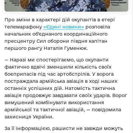
Про зміни в характері дій окупантів в етері
телемарафону
«Єдині новини»
розповіла
начальник об’єднаного координаційного
пресцентру Сил оборони півдня капітан
першого рангу Наталія Гуменюк.
— Наразі ми спостерігаємо, що окупанти
фактично вдвічі зменшили кількість своїх
боєприпасів під час артобстрілів. У ворога
постраждала армійська авіація в ході наших
останніх успішних дій. Натомість тактична
авіація продовжує завдавати своїх ударів. Ворог
вимушений комбінувати використання
армійської та тактичної авіацій, — повідомила
захисниця України.
За її інформацією, рашисти не завжди можуть