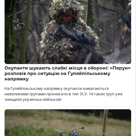
Окупанти шукають слабкі місця в обороні: «Перун»
розповів про ситуацію на Гуляйпільському
напрямку
На Гуляйпільському напрямку окупанти намагаються
невеликими групами проникати в тил ЗСУ. 14 таких груп уже
знищили українські військові.