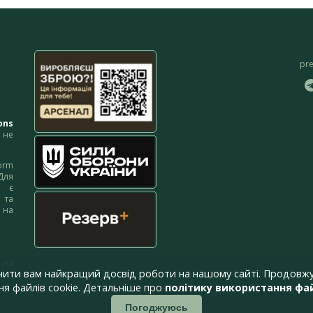
pr
ons
не
orm
Для
м є
 та
 на
 на
чити вам найкращий досвід роботи на нашому сайті. Продовжу
я файлів cookie. Детальніше про
політику використання фай
Погоджуюсь