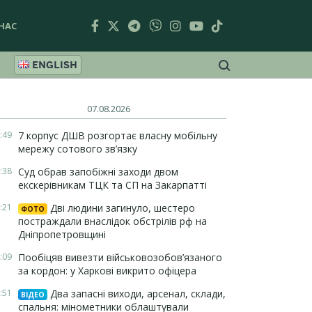
НАС
ENGLISH
07.08.2026
:49
7 корпус ДШВ розгортає власну мобільну
мережу сотового зв’язку
:38
Суд обрав запобіжні заходи двом
екскерівникам ТЦК та СП на Закарпатті
:21
Дві людини загинуло, шестеро
ФОТО
постраждали внаслідок обстрілів рф на
Дніпропетровщині
:09
Пообіцяв вивезти військовозобов’язаного
за кордон: у Харкові викрито офіцера
:51
Два запасні виходи, арсенал, склади,
ВІДЕО
спальня: мінометники облаштували