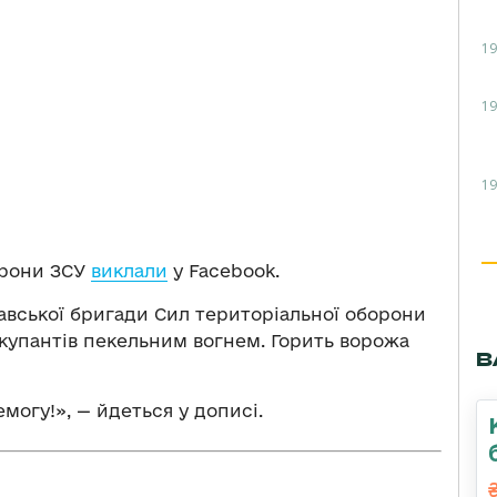
19
19
19
орони ЗСУ
виклали
у Facebook.
авської бригади Сил територіальної оборони
кyпантів пекельним вогнем. Горить ворожа
В
огу!», — йдеться у дописі.