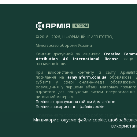
© 2018 - 2026, ІНФОРМАЦІЙНЕ АГЕНТСТВО,
Міністерство оборони України
Контент доступний за ліцензією
Creative Comm
Attribution 4.0 International license
якщо 
зазначено інше.
При використанні контенту з сайту АрміяInf
посилання на
armyinform.com.ua
обов’язкове. 
суб’єктів у сфері онлайн-медіа обов’язкови
розміщення у першому абзаці матеріалу прямого
відкритого для пошукових систем гіперпосилання
цитований матеріал.
Політика користування сайтом АрміяInform
Політика використання файлів cookie
Зауваження та пропозиції по роботі сайту надсилайте
Ми використовуємо файли cookie, щоб забезпе
адресу:
webmaster@armyinform.com.ua
використанн