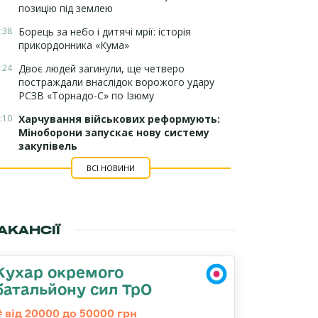
позицію під землею
:38
Борець за небо і дитячі мрії: історія
прикордонника «Кума»
:24
Двоє людей загинули, ще четверо
постраждали внаслідок ворожого удару
РСЗВ «Торнадо-С» по Ізюму
:10
Харчування військових реформують:
Міноборони запускає нову систему
закупівель
ВСІ НОВИНИ
АКАНСІЇ
Кухар окремого
батальйону сил ТрО
від 20000 до 50000 грн