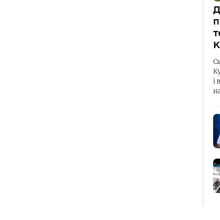
Д
п
т
К
С
К
і 
н