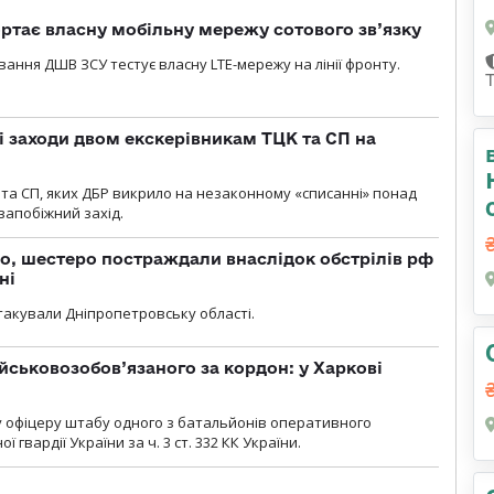
ртає власну мобільну мережу сотового зв’язку
вання ДШВ ЗСУ тестує власну LTE-мережу на лінії фронту.
і заходи двом екскерівникам ТЦК та СП на
та СП, яких ДБР викрило на незаконному «списанні» понад
 запобіжний захід.
о, шестеро постраждали внаслідок обстрілів рф
ні
атакували Дніпропетровську області.
йськовозобов’язаного за кордон: у Харкові
у офіцеру штабу одного з батальйонів оперативного
гвардії України за ч. 3 ст. 332 КК України.