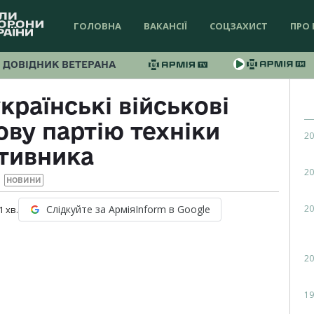
ГОЛОВНА
ВАКАНСІЇ
СОЦЗАХИСТ
ПРО 
ДОВІДНИК ВЕТЕРАНА
країнські військові
ву партію техніки
20
тивника
20
НОВИНИ
20
Слідкуйте за АрміяInform в Google
1
хв.
20
19