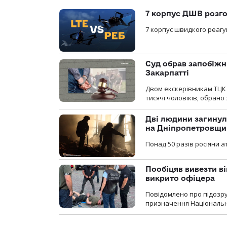
7 корпус ДШВ розго
7 корпус швидкого реагу
Суд обрав запобіжн
Закарпатті
Двом екскерівникам ТЦК 
тисячі чоловіків, обрано
Дві людини загинул
на Дніпропетровщи
Понад 50 разів росіяни 
Пообіцяв вивезти ві
викрито офіцера
Повідомлено про підозр
призначення Національної 