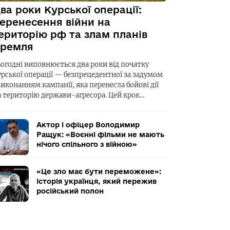
ва роки Курської операції:
еренесення війни на
ериторію рф та злам планів
ремля
ьогодні виповнюється два роки від початку
урської операції — безпрецедентної за задумом
виконанням кампанії, яка перенесла бойові дії
а територію держави-агресора. Цей крок…
Актор і офіцер Володимир
Ращук: «Воєнні фільми не мають
нічого спільного з війною»
«Це зло має бути переможене»:
історія українця, який пережив
російський полон