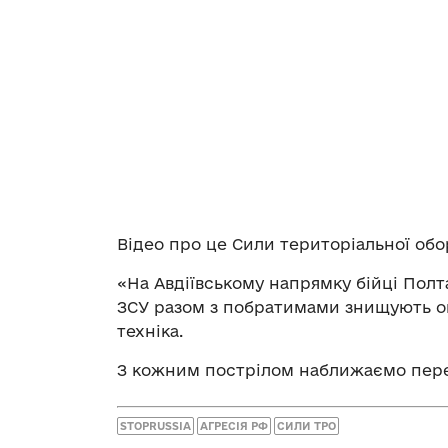
Відео про це Сили територіальної об
«На Авдіївському напрямку бійці Полт
ЗСУ разом з побратимами знищують o
техніка.
З кожним пострілом наближаємо перем
STOPRUSSIA
АГРЕСІЯ РФ
СИЛИ ТРО