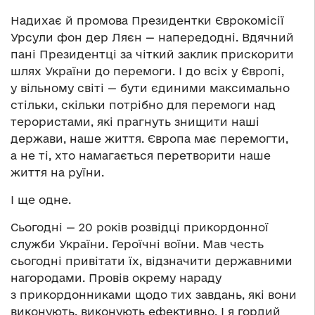
Надихає й промова Президентки Єврокомісії
Урсули фон дер Ляєн — напередодні. Вдячний
пані Президентці за чіткий заклик прискорити
шлях України до перемоги. І до всіх у Європі,
у вільному світі — бути єдиними максимально
стільки, скільки потрібно для перемоги над
терористами, які прагнуть знищити наші
держави, наше життя. Європа має перемогти,
а не ті, хто намагається перетворити наше
життя на руїни.
І ще одне.
Сьогодні — 20 років розвідці прикордонної
служби України. Героїчні воїни. Мав честь
сьогодні привітати їх, відзначити державними
нагородами. Провів окрему нараду
з прикордонниками щодо тих завдань, які вони
виконують, виконують ефективно. І я гордий