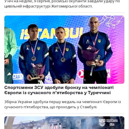
У ніч на неділю, 9 серпня, російські окупанти завдали удару по
цивільній інфраструктурі Житомирської області.
Спортсмени ЗСУ здобули бронзу на чемпіонаті
Європи із сучасного п’ятиборства у Туреччині
Збірна України здобула першу медаль на чемпіонаті Європи із
сучасного п’ятиборства, що проходить у Стамбулі.