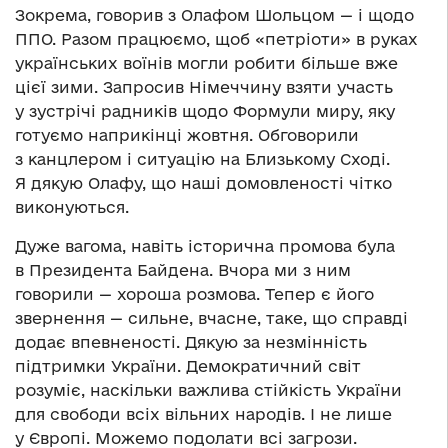
Зокрема, говорив з Олафом Шольцом — і щодо
ППО. Разом працюємо, щоб «петріоти» в руках
українських воїнів могли робити більше вже
цієї зими. Запросив Німеччину взяти участь
у зустрічі радників щодо Формули миру, яку
готуємо наприкінці жовтня. Обговорили
з канцлером і ситуацію на Близькому Сході.
Я дякую Олафу, що наші домовленості чітко
виконуються.
Дуже вагома, навіть історична промова була
в Президента Байдена. Вчора ми з ним
говорили — хороша розмова. Тепер є його
звернення — сильне, вчасне, таке, що справді
додає впевненості. Дякую за незмінність
підтримки України. Демократичний світ
розуміє, наскільки важлива стійкість України
для свободи всіх вільних народів. І не лише
у Європі. Можемо подолати всі загрози.