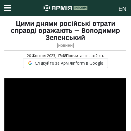
EN
Цими днями російські втрати
справді вражають — Володимир
Зеленський
НОВИНИ
20 Жовтня 2023, 17:48
Прочитаєте за:
2
хв.
Слідкуйте за АрміяInform в Google