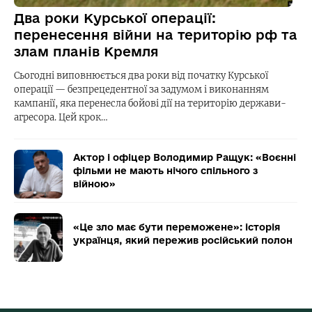
Два роки Курської операції:
перенесення війни на територію рф та
злам планів Кремля
Сьогодні виповнюється два роки від початку Курської
операції — безпрецедентної за задумом і виконанням
кампанії, яка перенесла бойові дії на територію держави-
агресора. Цей крок…
Актор і офіцер Володимир Ращук: «Воєнні
фільми не мають нічого спільного з
війною»
«Це зло має бути переможене»: історія
українця, який пережив російський полон