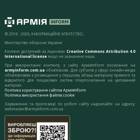
© 2018 - 2026, ІНФОРМАЦІЙНЕ АГЕНТСТВО,
Міністерство оборони України
Контент доступний за ліцензією
Creative Commons Attribution 4.0
International license
якщо не зазначено інше.
При використанні контенту з сайту АрміяInform посилання на
armyinform.com.ua
обов’язкове. Для суб’єктів у сфері онлайн-медіа
обов’язковим є розміщення у першому абзаці матеріалу прямого та
відкритого для пошукових систем гіперпосилання на цитований
матеріал.
Політика користування сайтом АрміяInform
Політика використання файлів cookie
Зауваження та пропозиції по роботі сайту надсилайте на адресу:
webmaster@armyinform.com.ua