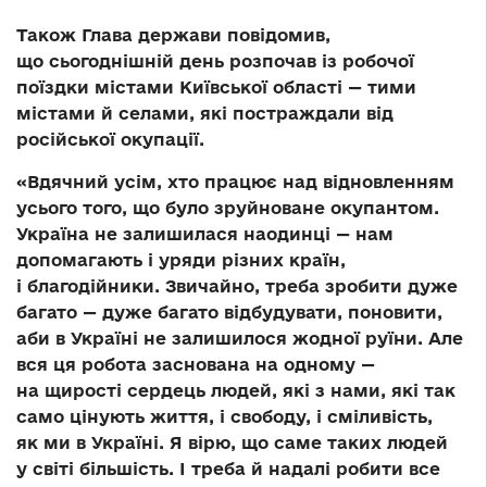
Також Глава держави повідомив,
що сьогоднішній день розпочав із робочої
поїздки містами Київської області — тими
містами й селами, які постраждали від
російської окупації.
«Вдячний усім, хто працює над відновленням
усього того, що було зруйноване окупантом.
Україна не залишилася наодинці — нам
допомагають і уряди різних країн,
і благодійники. Звичайно, треба зробити дуже
багато — дуже багато відбудувати, поновити,
аби в Україні не залишилося жодної руїни. Але
вся ця робота заснована на одному —
на щирості сердець людей, які з нами, які так
само цінують життя, і свободу, і сміливість,
як ми в Україні. Я вірю, що саме таких людей
у світі більшість. І треба й надалі робити все