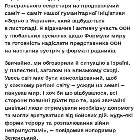
Генерального секретаря на продовольчий
саміт — саміт нашої гуманітарної ініціативи
«Зерно з України», який відбудеться
в листопаді. Я відзначив і активну участь ООН
у глобальних зусиллях щодо Формули миру
та готовність надіслати представника ООН
на наступну зустріч у форматі радників.
Звичайно, ми обговорили й ситуацію в Ізраїлі,
у Палестині, загалом на Близькому Сході.
Увесь світ має бути консолідований, щоб
у кожному регіоні світу — усюди на землі —
панував мир. І хоч би що відбувалося, всі
сторони повинні дбати про те, щоб звичайні
цивільні люди отримували необхідну допомогу
та могли врятуватися від бойових дій. Будь-які
форми терору та розпалювання війни
неприпустимі«, — повідомив Володимир
Зеленський.