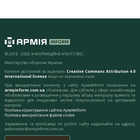
© 2018 - 2026, ІНФОРМАЦІЙНЕ АГЕНТСТВО,
Міністерство оборони України
Контент доступний за ліцензією
Creative Commons Attribution 4.0
International license
якщо не зазначено інше.
При використанні контенту з сайту АрміяInform посилання на
armyinform.com.ua
обов’язкове. Для суб’єктів у сфері онлайн-медіа
обов’язковим є розміщення у першому абзаці матеріалу прямого та
відкритого для пошукових систем гіперпосилання на цитований
матеріал.
Політика користування сайтом АрміяInform
Політика використання файлів cookie
Зауваження та пропозиції по роботі сайту надсилайте на адресу:
webmaster@armyinform.com.ua