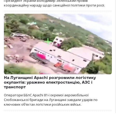
Президент України Володимир Зеленський провів
координаційну нараду щодо санкційної політики проти росії.
На Луганщині Apachi розгромили логістику
окупантів: уражено електростанцію, АЗС і
транспорт
Оператори ББпС Apachi 81-ї окремої аеромобільної
Слобожанської бригади на Луганщині завдали ударів по
ключових об’єктах логістики російських військ.