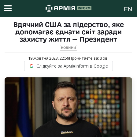
EN
Вдячний США за лідерство, яке
допомагає єднати світ заради
захисту життя — Президент
НОВИНИ
19 Жовтня 2023, 22:59
Прочитаєте за:
3
хв.
Слідкуйте за АрміяInform в Google