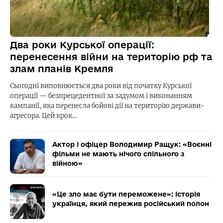
Два роки Курської операції:
перенесення війни на територію рф та
злам планів Кремля
Сьогодні виповнюється два роки від початку Курської
операції — безпрецедентної за задумом і виконанням
кампанії, яка перенесла бойові дії на територію держави-
агресора. Цей крок…
Актор і офіцер Володимир Ращук: «Воєнні
фільми не мають нічого спільного з
війною»
«Це зло має бути переможене»: історія
українця, який пережив російський полон