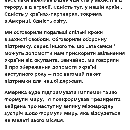
наскільки важлива міцна єдність у захисті від
терору, від агресії. Єдність тут, у нашій країні.
Єдність у країнах-партнерах, зокрема
в Америці. Єдність світу.
Ми обговорили подальші спільні кроки
в захисті свободи. Обговорили оборонну
підтримку, серед іншого те, що „атакамси“
можуть допомогти нам прискорити звільнення
України від окупанта. Звичайно, ми говорили
й про збереження допомоги Україні
наступного року — про вагомий пакет
підтримки для нашої держави.
Америка буде підтримувати імплементацію
Формули миру, і я поінформував Президента
Байдена про наступну велику міжнародну
зустріч щодо Формули миру, яка відбудеться
на Мальті цього місяця.