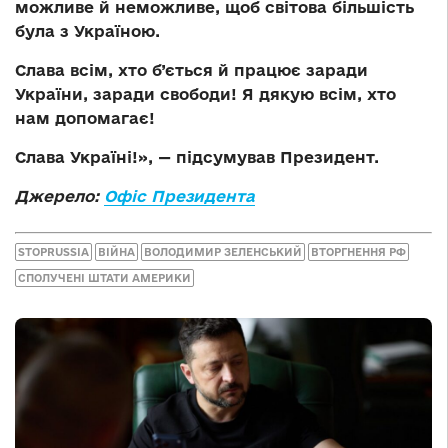
можливе й неможливе, щоб світова більшість
була з Україною.
Слава всім, хто б’ється й працює заради
України, заради свободи! Я дякую всім, хто
нам допомагає!
Слава Україні!», — підсумував Президент.
Джерело:
Офіс Президента
STOPRUSSIA
ВІЙНА
ВОЛОДИМИР ЗЕЛЕНСЬКИЙ
ВТОРГНЕННЯ РФ
СПОЛУЧЕНІ ШТАТИ АМЕРИКИ