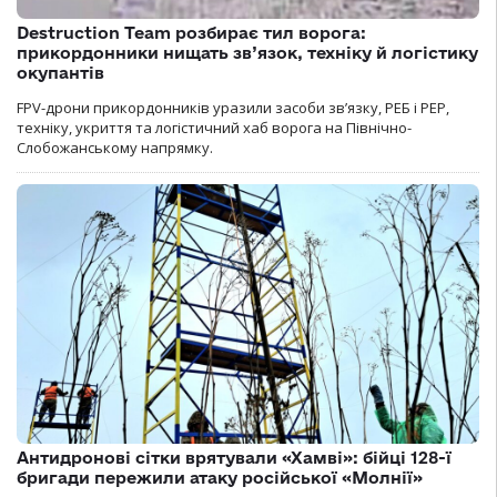
Destruction Team розбирає тил ворога:
прикордонники нищать зв’язок, техніку й логістику
окупантів
FPV-дрони прикордонників уразили засоби зв’язку, РЕБ і РЕР,
техніку, укриття та логістичний хаб ворога на Північно-
Слобожанському напрямку.
Антидронові сітки врятували «Хамві»: бійці 128-ї
бригади пережили атаку російської «Молнії»