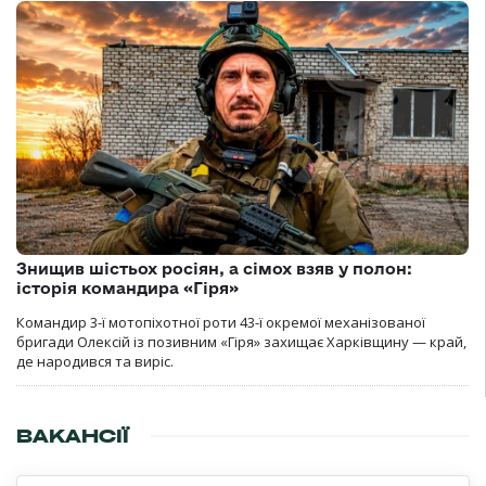
Знищив шістьох росіян, а сімох взяв у полон:
історія командира «Гіря»
Командир 3-ї мотопіхотної роти 43-ї окремої механізованої
бригади Олексій із позивним «Гіря» захищає Харківщину — край,
де народився та виріс.
ВАКАНСІЇ