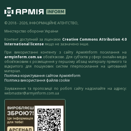
© 2018 - 2026, ІНФОРМАЦІЙНЕ АГЕНТСТВО,
Міністерство оборони України
Контент доступний за ліцензією
Creative Commons Attribution 4.0
International license
якщо не зазначено інше.
При використанні контенту з сайту АрміяInform посилання на
armyinform.com.ua
обов’язкове. Для суб’єктів у сфері онлайн-медіа
обов’язковим є розміщення у першому абзаці матеріалу прямого та
відкритого для пошукових систем гіперпосилання на цитований
матеріал.
Політика користування сайтом АрміяInform
Політика використання файлів cookie
Зауваження та пропозиції по роботі сайту надсилайте на адресу:
webmaster@armyinform.com.ua