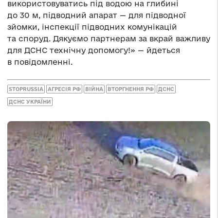
використовуватись під водою на глибині
до 30 м, підводний апарат — для підводної
зйомки, інспекції підводних комунікацій
та споруд. Дякуємо партнерам за вкрай важливу
для ДСНС технічну допомогу!» — йдеться
в повідомленні.
STOPRUSSIA
АГРЕСІЯ РФ
ВІЙНА
ВТОРГНЕННЯ РФ
ДСНС
ДСНС УКРАЇНИ