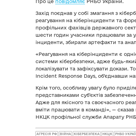
Про це
повідомляє
РНБО України.
Захід поєднав у собі змагання з кібер
реагування на кіберінциденти та форе
профільних фахівців державного сект
шести годин учасники працювали за у
інциденти, збирали артефакти та ана
«Реагування на кіберінциденти є одн
системи кібербезпеки, адже будь-яки
локалізувати та зафіксувати докази. 
Incident Response Days, об’єднавши на
Крім того, особливу увагу було приді
представниками суб’єктів забезпечен
Адже для якісного та своєчасного ре
вміти працювати в команді», — сказав
НКЦК профільної служби Апарату РНБ
АГРЕСІЯ РФ
ВІЙНА
КІБЕРБЕЗПЕКА
НКЦК
РНБО УКРА