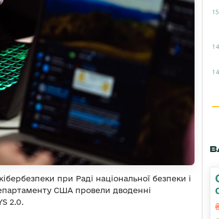
15
14
14
В
ібербезпеки при Раді національної безпеки і
епартаменту США провели дводенні
S 2.0.