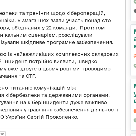
безпеки та тренінги щодо кібероперацій,
нзіки. У змаганнях взяли участь понад сто
ору, об’єднаних у 22 команди. Протягом
нікальним сценарієм, розслідували
лізували шкідливе програмне забезпечення.
ією із найважливіших комплексних складових
й інцидент потрібно виявити, швидко
Тому вже вдруге в цьому році ми проводимо
вчання та CTF.
лено питанню комунікацій між
ня кібербезпеки та державними органами.
агування на кіберінциденти дуже важливо
 керівник управління забезпечення діяльності
О України Сергій Прокопенко.
ЇНИ