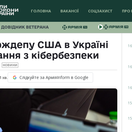
ГОЛОВНА
ВАКАНСІЇ
СОЦЗАХИСТ
ПРО 
ДОВІДНИК ВЕТЕРАНА
рждепу США в Україні
16
ання з кібербезпеки
НОВИНИ
16
Слідкуйте за АрміяInform в Google
1
хв.
16
15
15