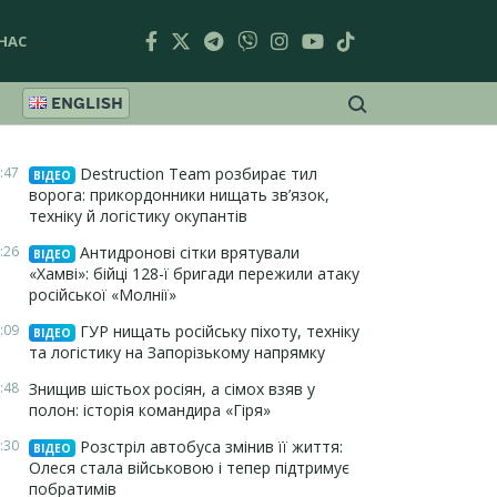
НАС
ENGLISH
:47
Destruction Team розбирає тил
ВІДЕО
ворога: прикордонники нищать зв’язок,
техніку й логістику окупантів
:26
Антидронові сітки врятували
ВІДЕО
«Хамві»: бійці 128-ї бригади пережили атаку
російської «Молнії»
:09
ГУР нищать російську піхоту, техніку
ВІДЕО
та логістику на Запорізькому напрямку
:48
Знищив шістьох росіян, а сімох взяв у
полон: історія командира «Гіря»
:30
Розстріл автобуса змінив її життя:
ВІДЕО
Олеся стала військовою і тепер підтримує
побратимів