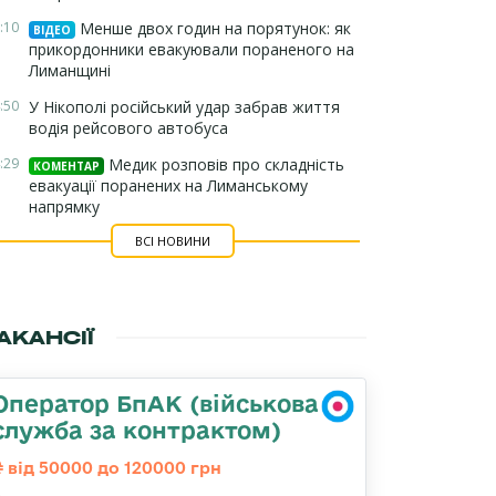
:10
Менше двох годин на порятунок: як
ВІДЕО
прикордонники евакуювали пораненого на
Лиманщині
:50
У Нікополі російський удар забрав життя
водія рейсового автобуса
:29
Медик розповів про складність
КОМЕНТАР
евакуації поранених на Лиманському
напрямку
ВСІ НОВИНИ
АКАНСІЇ
Оператор БпАК (військова
служба за контрактом)
від 50000 до 120000 грн