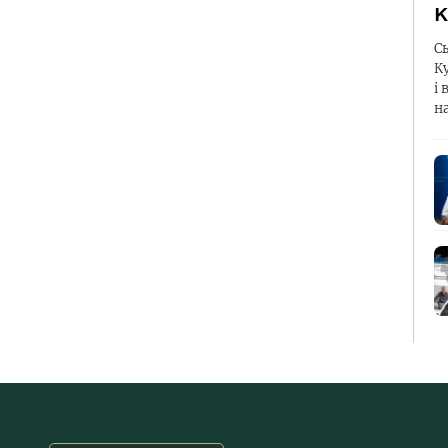
К
С
К
і 
н