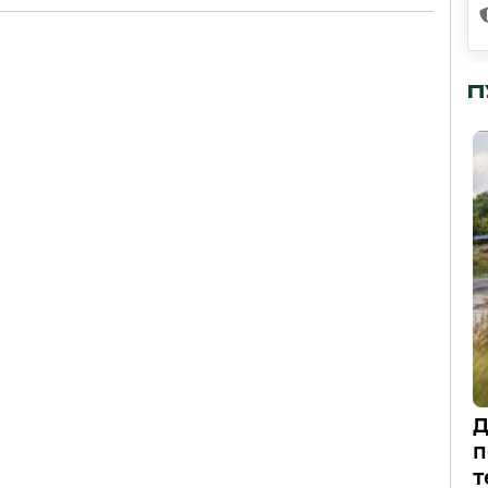
П
Д
п
т