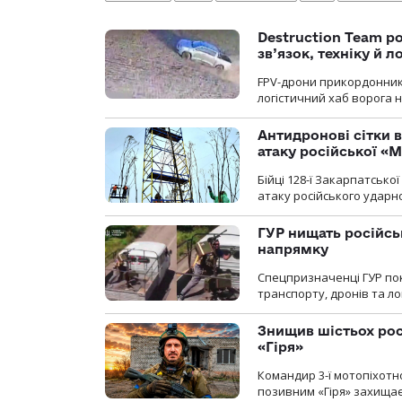
Destruction Team р
зв’язок, техніку й л
FPV-дрони прикордонників
логістичний хаб ворога 
Антидронові сітки в
атаку російської «М
Бійці 128-ї Закарпатсько
атаку російського ударн
ГУР нищать російськ
напрямку
Спецпризначенці ГУР пок
транспорту, дронів та ло
Знищив шістьох росі
«Гіря»
Командир 3-ї мотопіхотно
позивним «Гіря» захищає