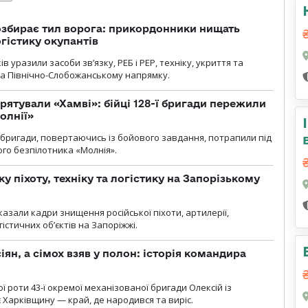
озбирає тил ворога: прикордонники нищать
огістику окупантів
 уразили засоби зв’язку, РЕБ і РЕР, техніку, укриття та
на Північно-Слобожанському напрямку.
рятували «Хамві»: бійці 128-ї бригади пережили
олнії»
ї бригади, повертаючись із бойового завдання, потрапили під
ого безпілотника «Молнія».
у піхоту, техніку та логістику на Запорізькому
азали кадри знищення російської піхоти, артилерії,
гістичних об’єктів на Запоріжжі.
ян, а сімох взяв у полон: історія командира
ї роти 43-ї окремої механізованої бригади Олексій із
 Харківщину — край, де народився та виріс.