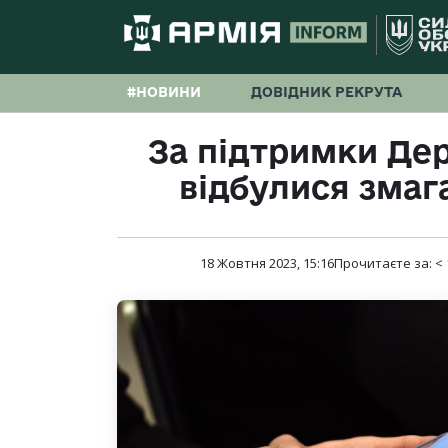
#НОВИНИ
ДОВІДНИК РЕКРУТА
За підтримки Де
відбулися змаг
18 Жовтня 2023, 15:16
Прочитаєте за:
< 