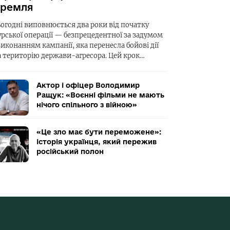
ремля
ьогодні виповнюється два роки від початку
урської операції — безпрецедентної за задумом
виконанням кампанії, яка перенесла бойові дії
а територію держави-агресора. Цей крок…
Актор і офіцер Володимир
Ращук: «Воєнні фільми не мають
нічого спільного з війною»
«Це зло має бути переможене»:
історія українця, який пережив
російський полон