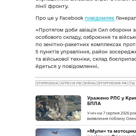
лінії фронту.
Про це у Facebook
повідомляє
Генерал
«Протягом доби авіація Сил оборони з
особового складу, озброєння та військ
по зенітно-ракетних комплексах прот
5 пунктів управління, район зосередж
та військової техніки, склад боєприпа
йдеться у повідомленні.
STOPRUSSIA
АГРЕСІЯ РФ
ВІЙНА
ВТОРГНЕННЯ РФ
ГШ
Уражено РЛС у Крим
БПЛА
У ніч на 7 серпня 2026 
виявлення поблизу Оленів
«Мули» та мотоцикл