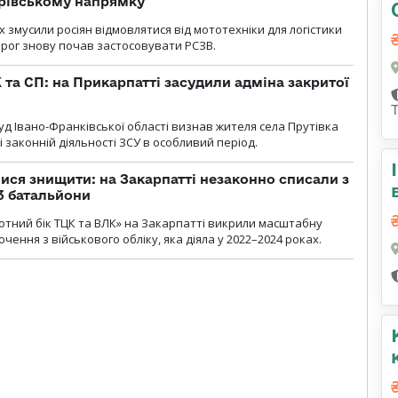
дрівському напрямку
х змусили росіян відмовлятися від мототехніки для логістики
орог знову почав застосовувати РСЗВ.
 та СП: на Прикарпатті засудили адміна закритої
д Івано-Франківської області визнав жителя села Прутівка
законній діяльності ЗСУ в особливий період.
ся знищити: на Закарпатті незаконно списали з
 3 батальйони
тний бік ТЦК та ВЛК» на Закарпатті викрили масштабну
ення з військового обліку, яка діяла у 2022–2024 роках.