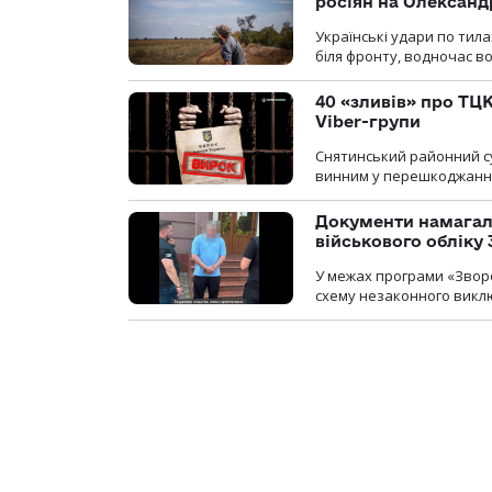
росіян на Олексан
Українські удари по тила
біля фронту, водночас в
40 «зливів» про ТЦК
Viber-групи
Снятинський районний су
винним у перешкоджанні 
Документи намагали
військового обліку
У межах програми «Зворо
схему незаконного виключ