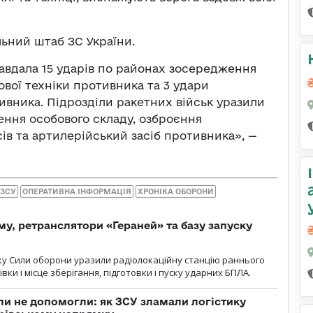
ьний штаб ЗС України.
авдала 15 ударів по районах зосередження
ової техніки противника та 3 удари
ивника. Підрозділи ракетних військ уразили
ення особового складу, озброєння
сів та артилерійський засіб противника», —
 ЗСУ
ОПЕРАТИВНА ІНФОРМАЦІЯ
ХРОНІКА ОБОРОНИ
у, ретранслятори «Гераней» та базу запуску
року Сили оборони уразили радіолокаційну станцію раннього
ки і місце зберігання, підготовки і пуску ударних БПЛА.
и не допомогли: як ЗСУ зламали логістику