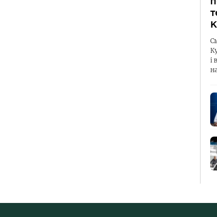
п
т
К
С
К
і 
н