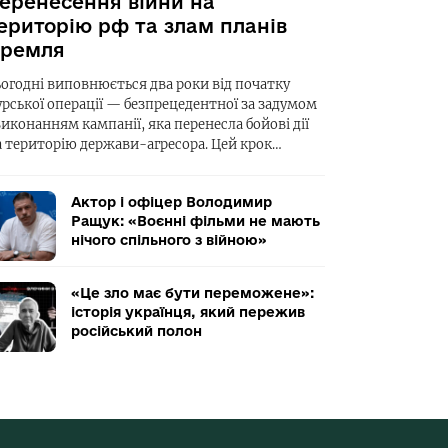
еренесення війни на
ериторію рф та злам планів
ремля
ьогодні виповнюється два роки від початку
урської операції — безпрецедентної за задумом
виконанням кампанії, яка перенесла бойові дії
а територію держави-агресора. Цей крок…
Актор і офіцер Володимир
Ращук: «Воєнні фільми не мають
нічого спільного з війною»
«Це зло має бути переможене»:
історія українця, який пережив
російський полон