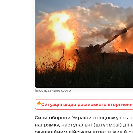
Ілюстративне фото
Ситуація щодо російського вторгненн
Сили оборони України продовжують н
напрямку, наступальні (штурмові) дії
окупаційним військам втрат в живій си