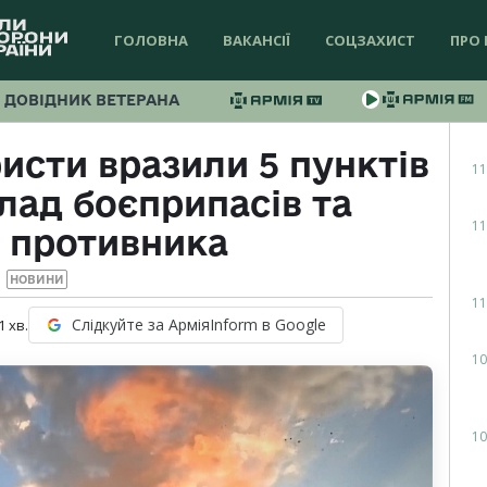
ГОЛОВНА
ВАКАНСІЇ
СОЦЗАХИСТ
ПРО 
ДОВІДНИК ВЕТЕРАНА
исти вразили 5 пунктів
11
лад боєприпасів та
11
б противника
НОВИНИ
11
Слідкуйте за АрміяInform в Google
1
хв.
10
10