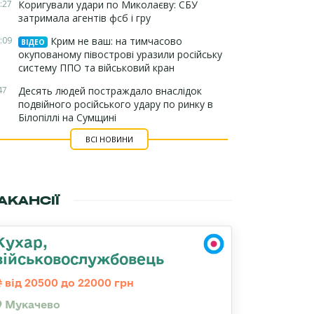
:27
Коригували удари по Миколаєву: СБУ
затримала агентів фсб і гру
:09
Крим не ваш: на тимчасово
ВІДЕО
окупованому півострові уразили російську
систему ППО та військовий кран
47
Десять людей постраждало внаслідок
подвійного російського удару по ринку в
Білопіллі на Сумщині
ВСІ НОВИНИ
АКАНСІЇ
Кухар,
військовослужбовець
від 20500 до 22000 грн
Мукачево