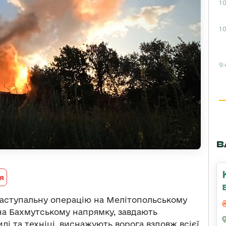
10
10
9:
В
я
аступальну операцію на Мелітопольському
 на Бахмутському напрямку, завдають
лі та техніці, виснажують ворога вздовж всієї