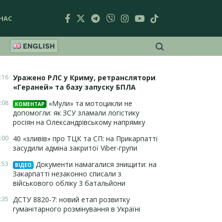
НАС
ENGLISH
:16
Уражено РЛС у Криму, ретранслятори
«Гераней» та базу запуску БПЛА
:08
«Мули» та мотоцикли не
КОМЕНТАР
допомогли: як ЗСУ зламали логістику
росіян на Олександрівському напрямку
:00
40 «зливів» про ТЦК та СП: на Прикарпатті
засудили адміна закритої Viber-групи
:53
Документи намагалися знищити: на
ВІДЕО
Закарпатті незаконно списали з
військового обліку 3 батальйони
:35
ДСТУ 8820-7: новий етап розвитку
гуманітарного розмінування в Україні