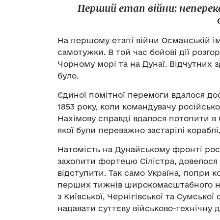
Перший етап війни: неперек
На першому етапі війни Османській ім
самотужки. В той час бойові дії розго
Чорному морі та на Дунаї. Відчутних з
було.
Єдиної помітної перемоги вдалося дос
1853 року, коли командувачу російськ
Нахімову справді вдалося потопити в 
якої були переважно застарілі кораблі
Натомість на Дунайському фронті росі
захопити фортецю Сілістра, довелося 
відступити. Так само Україна, попри 
перших тижнів широкомасштабного нап
з Київської, Чернігівської та Сумської
надавати суттєву військово-технічну 