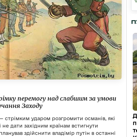
П
рімку перемогу над слабшим
за умови
чання Заходу
Д
— стрімким ударом розгромити османів, які
п
 не дати західним країнам встигнути
т
планував здійснити владімір путін в останні