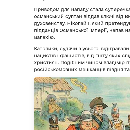
Приводом для нападу стала суперечка п
османський султан віддав ключі від 
духовенству, Ніколай І, який претенд
підданців Османської імперії, напав 
Валахію.
Католики, судячи з усього, відігравал
нацистів і фашистів, від гніту яких 
християн. Подібним чином владімір п
російськомовних мешканців півдня та 