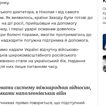
К
року.
С
ського диктатора, в Ніколая І від самого
К
м. Як виявилось, країни Заходу були готові до
і 
н
 на дії росії, прийшовши на допомогу
разу, і перші удари османам довелось
при болючі поразки, змогли протриматись до
а надходити потужна підтримка й допомога.
амо надали Україні відчутну військово-
 днів широкомасштабного російського
певнено стали на український бік. Надання
для них лише питанням часу.
увати систему міжнародних відносин,
мками наполеонівських війн
учниках прямо говориться, що підступний