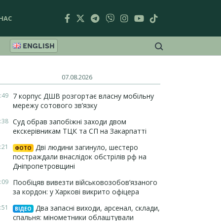
НАС
ENGLISH
07.08.2026
:49
7 корпус ДШВ розгортає власну мобільну
мережу сотового зв’язку
:38
Суд обрав запобіжні заходи двом
екскерівникам ТЦК та СП на Закарпатті
:21
Дві людини загинуло, шестеро
ФОТО
постраждали внаслідок обстрілів рф на
Дніпропетровщині
:09
Пообіцяв вивезти військовозобов’язаного
за кордон: у Харкові викрито офіцера
:51
Два запасні виходи, арсенал, склади,
ВІДЕО
спальня: мінометники облаштували