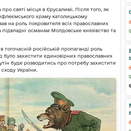
ро святі місця в Єрусалимі. Після того, як
Вифлеємського храму католицькому
ував на роль покровителя всіх православних
на підвладні османам Молдовське князівство та
и в тогочасній російській пропаганді роль
слід було захистити єдиновірних православних
утін буде розводитись про потребу захистити
сходу України.