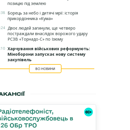
позицію під землею
:38
Борець за небо і дитячі мрії: історія
прикордонника «Кума»
:24
Двоє людей загинули, ще четверо
постраждали внаслідок ворожого удару
РСЗВ «Торнадо-С» по Ізюму
:10
Харчування військових реформують:
Міноборони запускає нову систему
закупівель
ВСІ НОВИНИ
АКАНСІЇ
Радіотелефоніст,
військовослужбовець в
126 ОБр ТРО