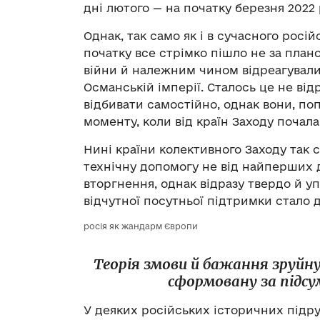
дні лютого — на початку березня 2022 
Однак, так само як і в сучасного росій
початку все стрімко пішло не за плано
війни й належним чином відреагували
Османській імперії. Сталось це не від
відбивати самостійно, однак вони, по
моменту, коли від країн Заходу почал
Нині країни колективного Заходу так с
технічну допомогу не від найперших
вторгнення, однак відразу твердо й у
відчутної посутньої підтримки стало 
росія як жандарм Європи
Теорія змови й бажання зруйн
сформовану за підсу
У деяких російських історичних підр