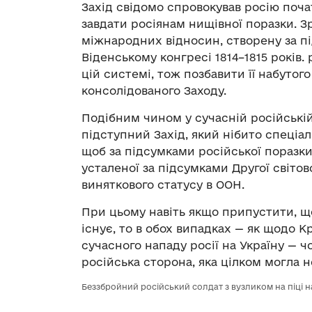
Захід свідомо спровокував росію поча
завдати росіянам нищівної поразки. 
міжнародних відносин, створену за п
Віденському конгресі 1814–1815 років. 
цій системі, тож позбавити її набуто
консолідованого Заходу.
Подібним чином у сучасній російській
підступний Захід, який нібито спеціа
щоб за підсумками російської поразк
усталеної за підсумками Другої світов
виняткового статусу в ООН.
При цьому навіть якщо припустити, що
існує, то в обох випадках — як щодо Кр
сучасного нападу росії на Україну — 
російська сторона, яка цілком могла 
Беззбройний російський солдат з вузликом на піці 