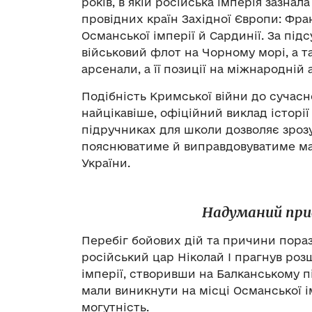
років, в якій російська імперія зазнал
провідних країн Західної Європи: Фран
Османської імперії й Сардинії. За під
військовий флот на Чорному морі, а т
арсенали, а її позиції на міжнародній
Подібність Кримської війни до сучасно
найцікавіше, офіційний виклад історії
підручниках для школи дозволяє зрозу
пояснюватиме й виправдовуватиме май
України.
Надуманий прив
Перебіг бойових дій та причини поразк
російський цар Ніколай І прагнув ро
імперії, створивши на Балканському пі
мали виникнути на місці Османської 
могутність.