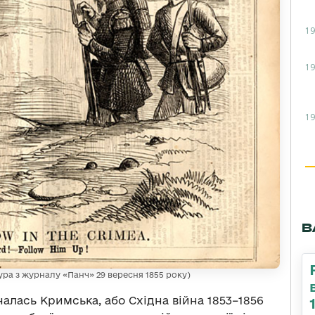
19
19
19
В
ра з журналу «Панч» 29 вересня 1855 року)
очалась Кримська, або Східна війна 1853–1856