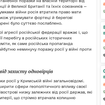
а ганебної поразки на власній території від
ції й Великої Британії та їхніх союзників —
сумками війни росія втратила право мати
акож утримувати фортеці й берегові
 арені було суттєво послаблено.
ї агресії російської федерації вражає і, що
 її перебігу в російських історичних
міти, як саме російська пропаганда
бутню неминучу поразку росії у війні проти
ід захисту одновірців
и росії у Кримській війні загальновідомі.
зширити сфери геополітичного впливу своєї
вострові низку залежних від росії держав, які
імперії, що стрімко втрачала колишню