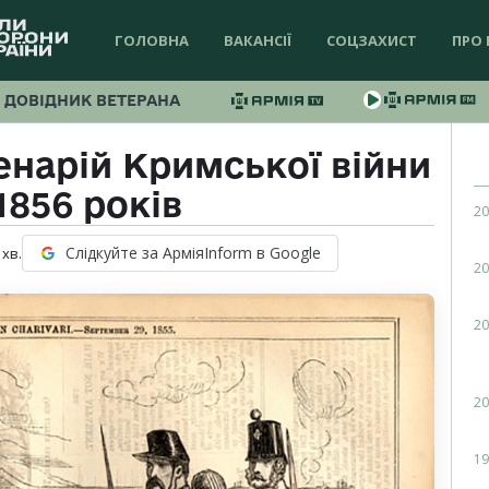
ГОЛОВНА
ВАКАНСІЇ
СОЦЗАХИСТ
ПРО 
ДОВІДНИК ВЕТЕРАНА
енарій Кримської війни
1856 років
20
Слідкуйте за АрміяInform в Google
хв.
20
20
20
19