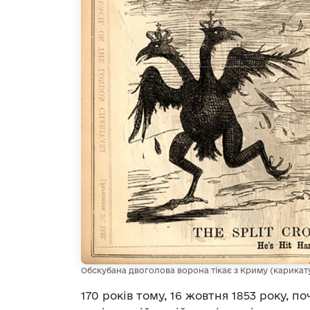
Обскубана двоголова ворона тікає з Криму (карикату
170 років тому, 16 жовтня 1853 року, п