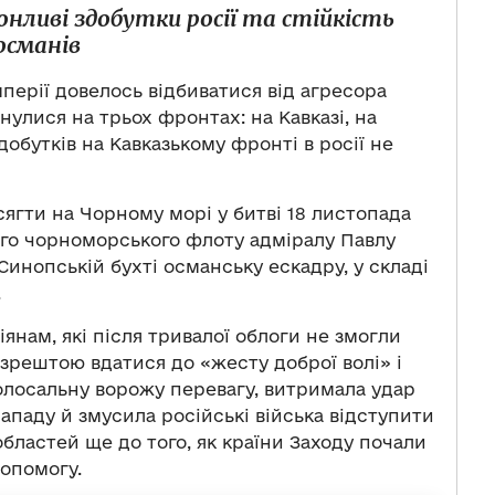
онливі здобутки росії та стійкість
османів
перії довелось відбиватися від агресора
рнулися на трьох фронтах: на Кавказі, на
добутків на Кавказькому фронті в росії не
ягти на Чорному морі у битві 18 листопада
ого чорноморського флоту адміралу Павлу
Синопській бухті османську ескадру, у складі
.
янам, які після тривалої облоги не змогли
зрештою вдатися до «жесту доброї волі» і
колосальну ворожу перевагу, витримала удар
аду й змусила російські війська відступити
 областей ще до того, як країни Заходу почали
допомогу.