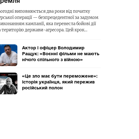
ремля
ьогодні виповнюється два роки від початку
урської операції — безпрецедентної за задумом
виконанням кампанії, яка перенесла бойові дії
а територію держави-агресора. Цей крок…
Актор і офіцер Володимир
Ращук: «Воєнні фільми не мають
нічого спільного з війною»
«Це зло має бути переможене»:
історія українця, який пережив
російський полон