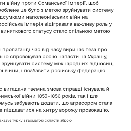
ти війну проти Османської імперії, щоб
Зроблене це було з метою зруйнувати систему
ідсумками наполеонівських війн на
російська імперія відігравала важливу роль у
го виняткового статусу стало спільною метою
 пропаганді час від часу виринає теза про
льно спровокував росію напасти на Україну,
и зруйнувати систему міжнародних відносин,
ої війни, і позбавити російську федерацію
 вигадана таємна змова справді існувала й
имської війни 1853–1856 років, так і для
чомусь забувають додати, що агресором стала
не піддаватися на хитру ворожу провокацію.
наказує турку з гарматою скласти зброю