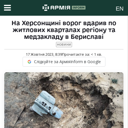
EN
На Херсонщині ворог вдарив по
житлових кварталах регіону та
медзакладу в Бериславі
НОВИНИ
17 Жовтня 2023, 8:39
Прочитаєте за:
< 1
хв.
Слідкуйте за АрміяInform в Google