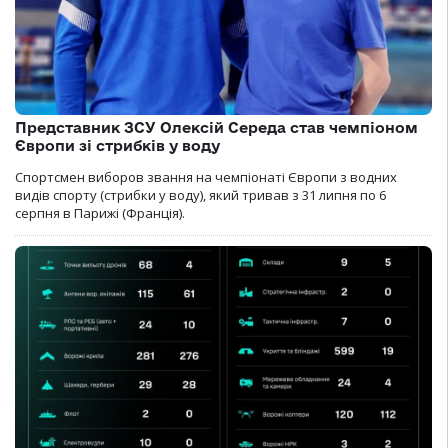
Представник ЗСУ Олексій Середа став чемпіоном
Європи зі стрибків у воду
Спортсмен виборов звання на чемпіонаті Європи з водних
видів спорту (стрибки у воду), який тривав з 31 липня по 6
серпня в Парижі (Франція).