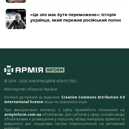
«Це зло має бути переможене»: історія
українця, який пережив російський полон
© 2018 - 2026, ІНФОРМАЦІЙНЕ АГЕНТСТВО,
Міністерство оборони України
Контент доступний за ліцензією
Creative Commons Attribution 4.0
International license
якщо не зазначено інше.
При використанні контенту з сайту АрміяInform посилання на
armyinform.com.ua
обов’язкове. Для суб’єктів у сфері онлайн-медіа
обов’язковим є розміщення у першому абзаці матеріалу прямого та
відкритого для пошукових систем гіперпосилання на цитований
матеріал.