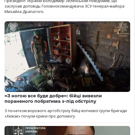
Президент України Володимир Зеленський повідомив, що
заслухав доповідь Головнокомандувача ЗСУ генерал-майора
Михайла Драпатого.
«З ногою все буде добре»: бійці вивезли
пораненого побратима з-під обстрілу
З початком ворожого артобстрілу бійці вогневої групи бригади
«Хижак» почули крики про допомогу.