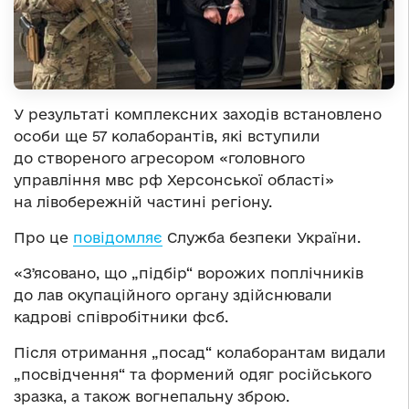
У результаті комплексних заходів встановлено
особи ще 57 колаборантів, які вступили
до створеного агресором «головного
управління мвс рф Херсонської області»
на лівобережній частині регіону.
Про це
повідомляє
Служба безпеки України.
«Зʼясовано, що „підбір“ ворожих поплічників
до лав окупаційного органу здійснювали
кадрові співробітники фсб.
Після отримання „посад“ колаборантам видали
„посвідчення“ та формений одяг російського
зразка, а також вогнепальну зброю.