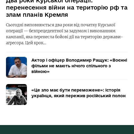
Два роки Курської операції:
перенесення війни на територію рф та
злам планів Кремля
Сьогодні виповнюється два роки від початку Курської
операції — безпрецедентної за задумом і виконанням
кампанії, яка перенесла бойові дії на територію держави-
агресора. Цей крок…
Актор і офіцер Володимир Ращук: «Воєнні
фільми не мають нічого спільного з
війною»
«Це зло має бути переможене»: історія
українця, який пережив російський полон