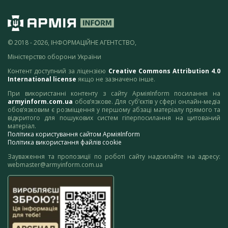
© 2018 - 2026, ІНФОРМАЦІЙНЕ АГЕНТСТВО,
Міністерство оборони України
Контент доступний за ліцензією
Creative Commons Attribution 4.0
International license
якщо не зазначено інше.
При використанні контенту з сайту АрміяInform посилання на
armyinform.com.ua
обов’язкове. Для суб’єктів у сфері онлайн-медіа
обов’язковим є розміщення у першому абзаці матеріалу прямого та
відкритого для пошукових систем гіперпосилання на цитований
матеріал.
Політика користування сайтом АрміяInform
Політика використання файлів cookie
Зауваження та пропозиції по роботі сайту надсилайте на адресу:
webmaster@armyinform.com.ua