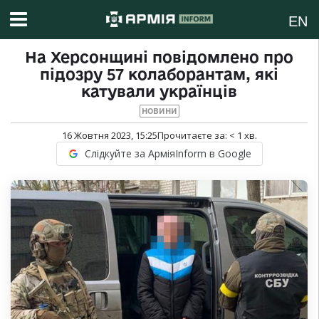
EN
На Херсонщині повідомлено про
підозру 57 колаборантам, які
катували українців
НОВИНИ
16 Жовтня 2023, 15:25
Прочитаєте за:
< 1
хв.
Слідкуйте за АрміяInform в Google