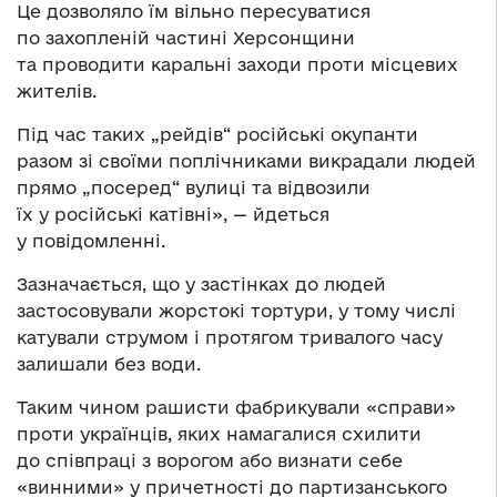
Це дозволяло їм вільно пересуватися
по захопленій частині Херсонщини
та проводити каральні заходи проти місцевих
жителів.
Під час таких „рейдів“ російські окупанти
разом зі своїми поплічниками викрадали людей
прямо „посеред“ вулиці та відвозили
їх у російські катівні», — йдеться
у повідомленні.
Зазначається, що у застінках до людей
застосовували жорстокі тортури, у тому числі
катували струмом і протягом тривалого часу
залишали без води.
Таким чином рашисти фабрикували «справи»
проти українців, яких намагалися схилити
до співпраці з ворогом або визнати себе
«винними» у причетності до партизанського