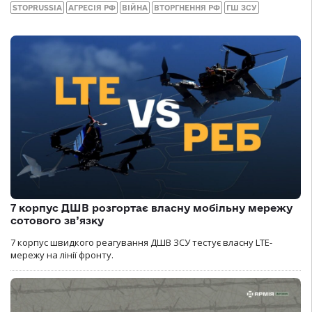
STOPRUSSIA
АГРЕСІЯ РФ
ВІЙНА
ВТОРГНЕННЯ РФ
ГШ ЗСУ
7 корпус ДШВ розгортає власну мобільну мережу
сотового зв’язку
7 корпус швидкого реагування ДШВ ЗСУ тестує власну LTE-
мережу на лінії фронту.