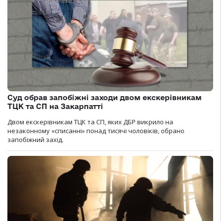
Суд обрав запобіжні заходи двом екскерівникам
ТЦК та СП на Закарпатті
Двом екскерівникам ТЦК та СП, яких ДБР викрило на
незаконному «списанні» понад тисячі чоловіків, обрано
запобіжний захід.