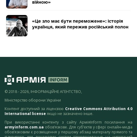
війною»
«Це зло має бути переможене»: історія
українця, який пережив російський полон
© 2018 - 2026, ІНФОРМАЦІЙНЕ АГЕНТСТВО,
Міністерство оборони України
Контент доступний за ліцензією
Creative Commons Attribution 4.0
International license
якщо не зазначено інше.
При використанні контенту з сайту АрміяInform посилання на
armyinform.com.ua
обов’язкове. Для суб’єктів у сфері онлайн-медіа
обов’язковим є розміщення у першому абзаці матеріалу прямого та
відкритого для пошукових систем гіперпосилання на цитований