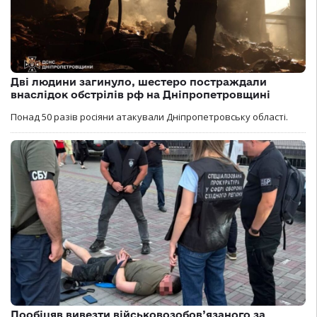
Дві людини загинуло, шестеро постраждали
внаслідок обстрілів рф на Дніпропетровщині
Понад 50 разів росіяни атакували Дніпропетровську області.
Пообіцяв вивезти військовозобов’язаного за