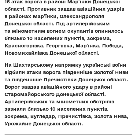
16 атак ворога в районі Мар’їнки Донецької
області. Противник завдав авіаційних ударів
в районах Мар’їнки, Олександрополя
Донецької області. Під артилерійським
та мінометним вогнем окупантів опинилось
близько 10 населених пунктів, зокрема,
Красногорівка, Георгіївка, Мар’їнка, Побєда,
Новомихайлівка Донецької області.
На Шахтарському напрямку українські воїни
відбили атаки ворога південніше Золотої Ниви
та південніше Пречистівки Донецької області.
Ворог завдав авіаційного удару в районі
Старомайорського Донецької області.
Артилерійських та мінометних обстрілів
зазнали близько 10 населених пунктів,
зокрема, Вугледар, Пречистівка, Золота Нива,
Урожайне Донецької області.