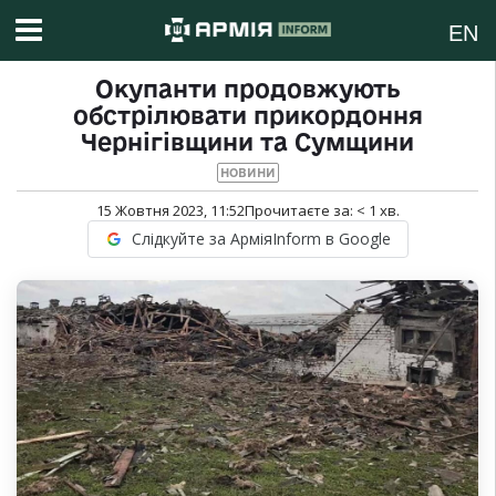
EN
Окупанти продовжують
обстрілювати прикордоння
Чернігівщини та Сумщини
НОВИНИ
15 Жовтня 2023, 11:52
Прочитаєте за:
< 1
хв.
Слідкуйте за АрміяInform в Google