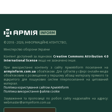
© 2018 - 2026, ІНФОРМАЦІЙНЕ АГЕНТСТВО,
Міністерство оборони України
Контент доступний за ліцензією
Creative Commons Attribution 4.0
International license
якщо не зазначено інше.
При використанні контенту з сайту АрміяInform посилання на
armyinform.com.ua
обов’язкове. Для суб’єктів у сфері онлайн-медіа
обов’язковим є розміщення у першому абзаці матеріалу прямого та
відкритого для пошукових систем гіперпосилання на цитований
матеріал.
Політика користування сайтом АрміяInform
Політика використання файлів cookie
Зауваження та пропозиції по роботі сайту надсилайте на адресу:
webmaster@armyinform.com.ua