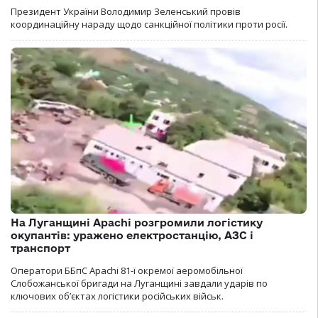
Президент України Володимир Зеленський провів
координаційну нараду щодо санкційної політики проти росії.
На Луганщині Apachi розгромили логістику
окупантів: уражено електростанцію, АЗС і
транспорт
Оператори ББпС Apachi 81-ї окремої аеромобільної
Слобожанської бригади на Луганщині завдали ударів по
ключових об’єктах логістики російських військ.