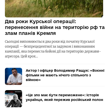
Два роки Курської операції:
перенесення війни на територію рф та
злам планів Кремля
Сьогодні виповнюється два роки від початку Курської
операції — безпрецедентної за задумом і виконанням
кампанії, яка перенесла бойові дії на територію держави-
агресора. Цей крок…
Актор і офіцер Володимир Ращук: «Воєнні
фільми не мають нічого спільного з
війною»
«Це зло має бути переможене»: історія
українця, який пережив російський полон