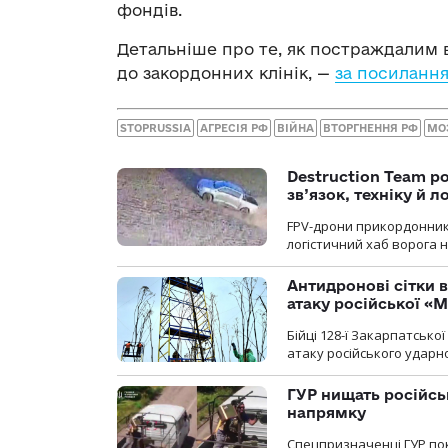
фондів.
Детальніше про те, як постраждалим в
до закордонних клінік, —
за посиланн
STOPRUSSIA
АГРЕСІЯ РФ
ВІЙНА
ВТОРГНЕННЯ РФ
МО
Destruction Team р
зв’язок, техніку й л
FPV-дрони прикордонників
логістичний хаб ворога 
Антидронові сітки в
атаку російської «М
Бійці 128-ї Закарпатсько
атаку російського ударн
ГУР нищать російськ
напрямку
Спецпризначенці ГУР пок