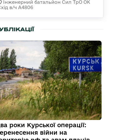
Інженерний батальйон Сил ТрО ОК
Схід в/ч А4806
УБЛІКАЦІЇ
ва роки Курської операції:
еренесення війни на