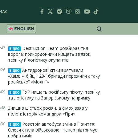
НАС
ENGLISH
:47
Destruction Team розбирає тил
ВІДЕО
ворога: прикордонники нищать зв’язок,
техніку й логістику окупантів
:26
Антидронові сітки врятували
ВІДЕО
«Хамві»: бійці 128-ї бригади пережили атаку
російської «Молнії»
:09
ГУР нищать російську піхоту, техніку
ВІДЕО
та логістику на Запорізькому напрямку
:48
Знищив шістьох росіян, а сімох взяв у
полон: історія командира «Гіря»
:30
Розстріл автобуса змінив її життя:
ВІДЕО
Олеся стала військовою і тепер підтримує
побратимів