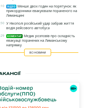
:10
Менше двох годин на порятунок: як
ВІДЕО
прикордонники евакуювали пораненого на
Лиманщині
:50
У Нікополі російський удар забрав життя
водія рейсового автобуса
:29
Медик розповів про складність
КОМЕНТАР
евакуації поранених на Лиманському
напрямку
ВСІ НОВИНИ
АКАНСІЇ
Водій-номер
обслуги(ППО)
військовослужбовець
від 121500 до 126000 грн