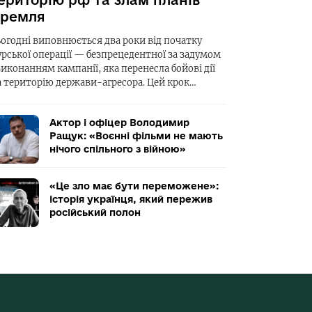
ериторію рф та злам планів
ремля
ьогодні виповнюється два роки від початку
урської операції — безпрецедентної за задумом
виконанням кампанії, яка перенесла бойові дії
а територію держави-агресора. Цей крок…
Актор і офіцер Володимир
Ращук: «Воєнні фільми не мають
нічого спільного з війною»
«Це зло має бути переможене»:
історія українця, який пережив
російський полон