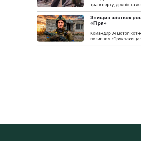
транспорту, дронів та ло
Знищив шістьох росі
«Гіря»
Командир 3-ї мотопіхотно
позивним «Гіря» захищає