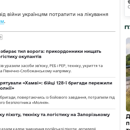
ід війни українцям потрапити на лікування
ям
.
П
З
озбирає тил ворога: прикордонники нищать
огістику окупантів
 уразили засоби зв’язку, РЕБ і РЕР, техніку, укриття та
на Північно-Слобожанському напрямку.
рятували «Хамві»: бійці 128-ї бригади пережили
олнії»
ї бригади, повертаючись із бойового завдання, потрапили під
ого безпілотника «Молнія».
у піхоту, техніку та логістику на Запорізькому
Д
п
азали кадри знищення російської піхоти, артилерії,