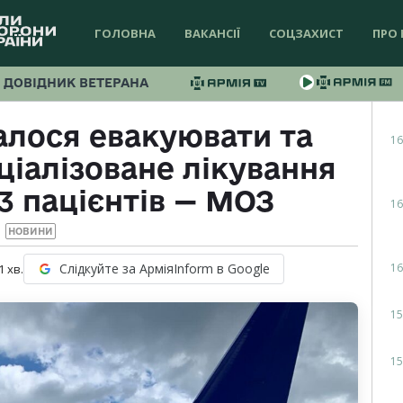
ГОЛОВНА
ВАКАНСІЇ
СОЦЗАХИСТ
ПРО 
ДОВІДНИК ВЕТЕРАНА
алося евакуювати та
16
ціалізоване лікування
3 пацієнтів — МОЗ
16
НОВИНИ
16
Слідкуйте за АрміяInform в Google
1
хв.
15
15