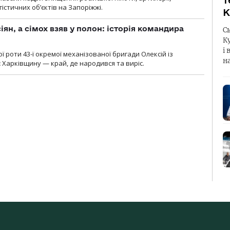
т
гістичних об’єктів на Запоріжжі.
К
ян, а сімох взяв у полон: історія командира
С
К
і 
ї роти 43-ї окремої механізованої бригади Олексій із
н
 Харківщину — край, де народився та виріс.