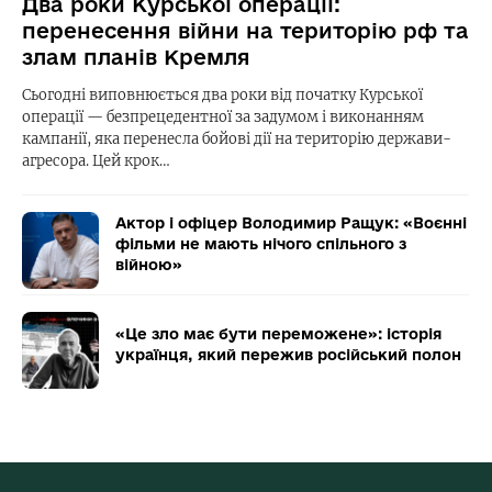
Два роки Курської операції:
перенесення війни на територію рф та
злам планів Кремля
Сьогодні виповнюється два роки від початку Курської
операції — безпрецедентної за задумом і виконанням
кампанії, яка перенесла бойові дії на територію держави-
агресора. Цей крок…
Актор і офіцер Володимир Ращук: «Воєнні
фільми не мають нічого спільного з
війною»
«Це зло має бути переможене»: історія
українця, який пережив російський полон