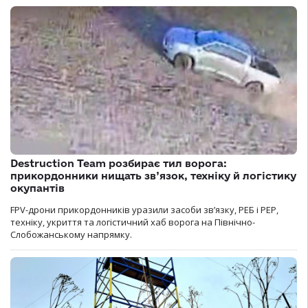
Destruction Team розбирає тил ворога:
прикордонники нищать зв’язок, техніку й логістику
окупантів
FPV-дрони прикордонників уразили засоби зв’язку, РЕБ і РЕР,
техніку, укриття та логістичний хаб ворога на Північно-
Слобожанському напрямку.