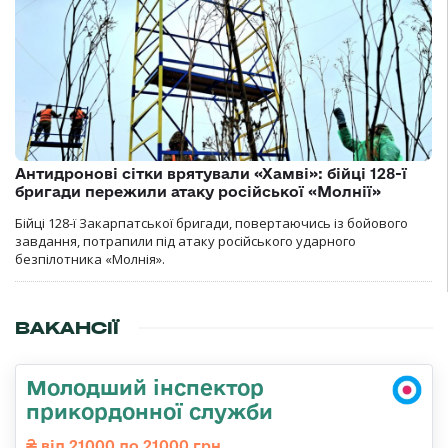
Антидронові сітки врятували «Хамві»: бійці 128-ї
бригади пережили атаку російської «Молнії»
Бійці 128-ї Закарпатської бригади, повертаючись із бойового
завдання, потрапили під атаку російського ударного
безпілотника «Молнія».
ВАКАНСІЇ
Молодший інспектор
прикордонної служби
від 21000 до 21000 грн