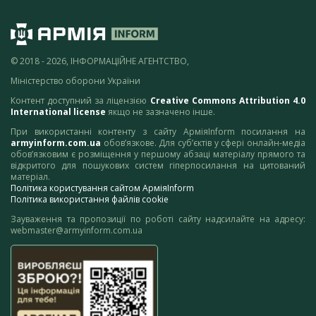
© 2018 - 2026, ІНФОРМАЦІЙНЕ АГЕНТСТВО,
Міністерство оборони України
Контент доступний за ліцензією
Creative Commons Attribution 4.0
International license
якщо не зазначено інше.
При використанні контенту з сайту АрміяInform посилання на
armyinform.com.ua
обов’язкове. Для суб’єктів у сфері онлайн-медіа
обов’язковим є розміщення у першому абзаці матеріалу прямого та
відкритого для пошукових систем гіперпосилання на цитований
матеріал.
Політика користування сайтом АрміяInform
Політика використання файлів cookie
Зауваження та пропозиції по роботі сайту надсилайте на адресу:
webmaster@armyinform.com.ua