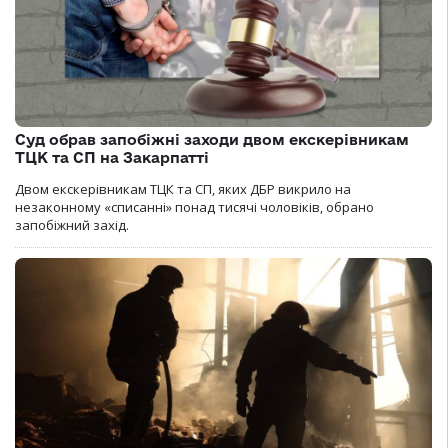
Суд обрав запобіжні заходи двом екскерівникам
ТЦК та СП на Закарпатті
Двом екскерівникам ТЦК та СП, яких ДБР викрило на
незаконному «списанні» понад тисячі чоловіків, обрано
запобіжний захід.