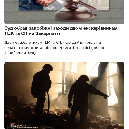
Суд обрав запобіжні заходи двом екскерівникам
ТЦК та СП на Закарпатті
Двом екскерівникам ТЦК та СП, яких ДБР викрило на
незаконному «списанні» понад тисячі чоловіків, обрано
запобіжний захід.