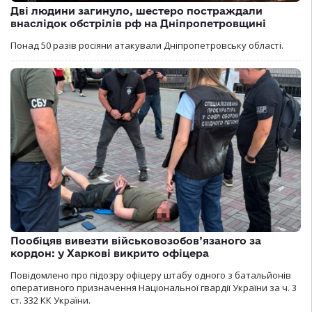
Дві людини загинуло, шестеро постраждали
внаслідок обстрілів рф на Дніпропетровщині
Понад 50 разів росіяни атакували Дніпропетровську області.
Пообіцяв вивезти військовозобов’язаного за
кордон: у Харкові викрито офіцера
Повідомлено про підозру офіцеру штабу одного з батальйонів
оперативного призначення Національної гвардії України за ч. 3
ст. 332 КК України.