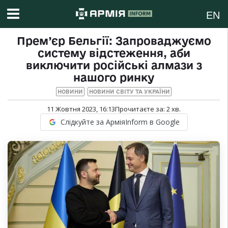
EN
Прем’єр Бельгії: Запроваджуємо
систему відстеження, аби
виключити російські алмази з
нашого ринку
НОВИНИ
НОВИНИ СВІТУ ТА УКРАЇНИ
11 Жовтня 2023, 16:13
Прочитаєте за:
2
хв.
Слідкуйте за АрміяInform в Google