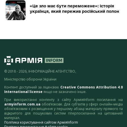
«Це зло має бути переможене»: історія
українця, який пережив російський полон
© 2018 - 2026, ІНФОРМАЦІЙНЕ АГЕНТСТВО,
Міністерство оборони України
Контент доступний за ліцензією
Creative Commons Attribution 4.0
International license
якщо не зазначено інше.
При використанні контенту з сайту АрміяInform посилання на
armyinform.com.ua
обов’язкове. Для суб’єктів у сфері онлайн-медіа
обов’язковим є розміщення у першому абзаці матеріалу прямого та
відкритого для пошукових систем гіперпосилання на цитований
матеріал.
Політика користування сайтом АрміяInform
Політика використання файлів cookie