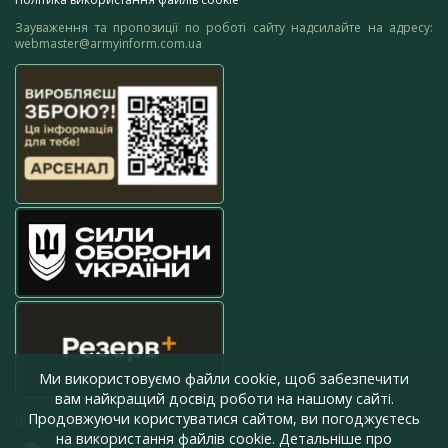
Зауваження та пропозиції по роботі сайту надсилайте на адресу:
webmaster@armyinform.com.ua
Ми використовуємо файли cookie, щоб забезпечити
вам найкращий досвід роботи на нашому сайті.
Продовжуючи користуватися сайтом, ви погоджуєтесь
press@armyinform.com.ua
на використання файлів cookie. Детальніше про