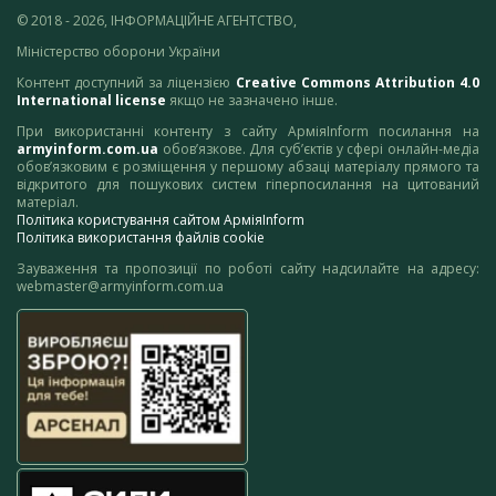
© 2018 - 2026, ІНФОРМАЦІЙНЕ АГЕНТСТВО,
Міністерство оборони України
Контент доступний за ліцензією
Creative Commons Attribution 4.0
International license
якщо не зазначено інше.
При використанні контенту з сайту АрміяInform посилання на
armyinform.com.ua
обов’язкове. Для суб’єктів у сфері онлайн-медіа
обов’язковим є розміщення у першому абзаці матеріалу прямого та
відкритого для пошукових систем гіперпосилання на цитований
матеріал.
Політика користування сайтом АрміяInform
Політика використання файлів cookie
Зауваження та пропозиції по роботі сайту надсилайте на адресу:
webmaster@armyinform.com.ua