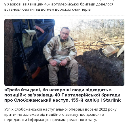
у Харкові зв’язківцям 40-ї артилерійської бригади довелося
встановлювати під вогнем ворожих снайперів.
«Треба йти далі, бо нехороші люди відходять з
позицій»: зв’язківець 40-ї артилерійської бригади
про Слобожанський наступ, 155-й калібр і Starlink
Успіх Слобожанської наступальної операції восени 2022 року
критично залежав від надійного зв’язку, що дозволяв
передавати інформацію в режимі реального часу.