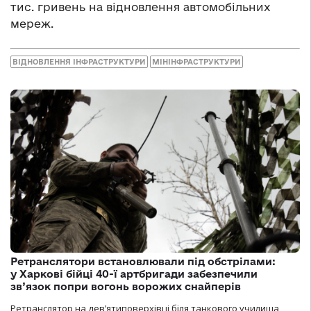
тис. гривень на відновлення автомобільних
мереж.
ВІДНОВЛЕННЯ ІНФРАСТРУКТУРИ
МІНІНФРАСТРУКТУРИ
Ретранслятори встановлювали під обстрілами:
у Харкові бійці 40-ї артбригади забезпечили
зв’язок попри вогонь ворожих снайперів
Ретранслятор на дев’ятиповерхівці біля танкового училища