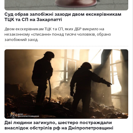
Суд обрав запобіжні заходи двом екскерівникам
ТЦК та СП на Закарпатті
Двом екскерівникам ТЦК та СП, яких ДБР викрило на
незаконному «списанні» понад тисячі чоловіків, обрано
запобіжний захід.
Дві людини загинуло, шестеро постраждали
внаслідок обстрілів рф на Дніпропетровщині