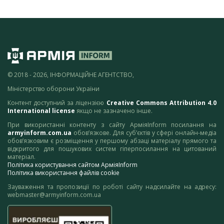
© 2018 - 2026, ІНФОРМАЦІЙНЕ АГЕНТСТВО,
Міністерство оборони України
Контент доступний за ліцензією
Creative Commons Attribution 4.0
International license
якщо не зазначено інше.
При використанні контенту з сайту АрміяInform посилання на
armyinform.com.ua
обов’язкове. Для суб’єктів у сфері онлайн-медіа
обов’язковим є розміщення у першому абзаці матеріалу прямого та
відкритого для пошукових систем гіперпосилання на цитований
матеріал.
Політика користування сайтом АрміяInform
Політика використання файлів cookie
Зауваження та пропозиції по роботі сайту надсилайте на адресу:
webmaster@armyinform.com.ua