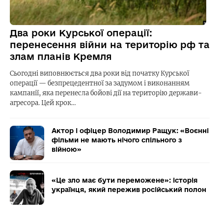
Два роки Курської операції:
перенесення війни на територію рф та
злам планів Кремля
Сьогодні виповнюється два роки від початку Курської
операції — безпрецедентної за задумом і виконанням
кампанії, яка перенесла бойові дії на територію держави-
агресора. Цей крок…
Актор і офіцер Володимир Ращук: «Воєнні
фільми не мають нічого спільного з
війною»
«Це зло має бути переможене»: історія
українця, який пережив російський полон