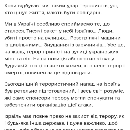
Коли відбувається такий удар терористів, усі,
хто цінує життя, мають бути солідарні.
Ми в Україні особливо сприймаємо те, що
сталося. Тисячі ракет у небі Ізраїлю… Люди,
убиті просто на вулицях… Розстріляні машини
із цивільними… Знущання із заручників… Усе це,
на жаль, терор приніс і на вулиці українських
міст та сіл. Наша позиція абсолютно чітка: у
будь-якій точці планети кожен, хто несе терор і
смерть, повинен за це відповідати.
Сьогоднішній терористичний напад на Ізраїль
був ретельно підготовлений, і весь світ розуміє,
які саме спонсори терору могли спонукати та
забезпечити організацію цієї атаки.
Ізраїль має повне право на захист від терору, як
і будь-яка інша держава. І дуже важливо, щоб
увесь світ обʼєднано та принципово реагував на