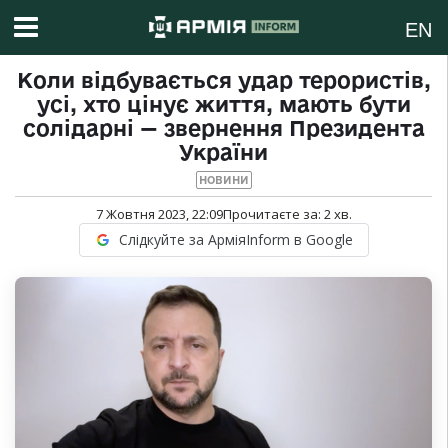
EN
Коли відбувається удар терористів,
усі, хто цінує життя, мають бути
солідарні — звернення Президента
України
НОВИНИ
7 Жовтня 2023, 22:09
Прочитаєте за:
2
хв.
Слідкуйте за АрміяInform в Google