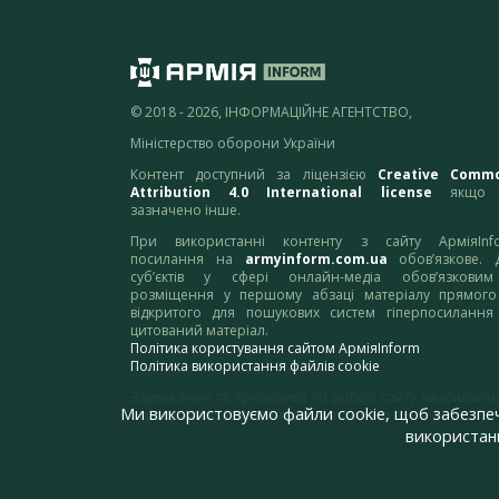
© 2018 - 2026, ІНФОРМАЦІЙНЕ АГЕНТСТВО,
Міністерство оборони України
Контент доступний за ліцензією
Creative Comm
Attribution 4.0 International license
якщо 
зазначено інше.
При використанні контенту з сайту АрміяInf
посилання на
armyinform.com.ua
обов’язкове. 
суб’єктів у сфері онлайн-медіа обов’язкови
розміщення у першому абзаці матеріалу прямого
відкритого для пошукових систем гіперпосилання
цитований матеріал.
Політика користування сайтом АрміяInform
Політика використання файлів cookie
Зауваження та пропозиції по роботі сайту надсилайте
Ми використовуємо файли cookie, щоб забезпе
адресу:
webmaster@armyinform.com.ua
використанн