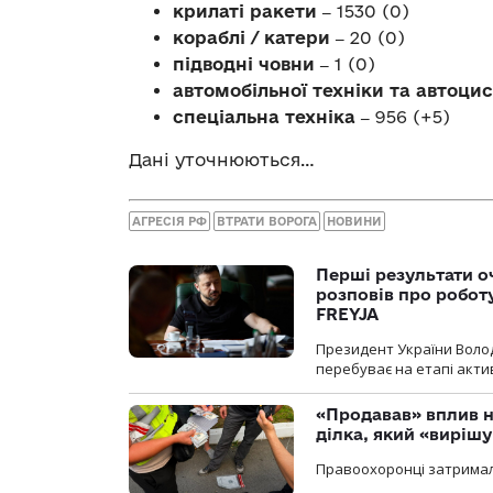
крилаті ракети
‒
1530 (0)
кораблі / катери
‒
20 (0)
підводні човни
‒
1 (0)
автомобільної техніки та автоци
спеціальна техніка
‒
956 (+5)
Дані уточнюються…
АГРЕСІЯ РФ
ВТРАТИ ВОРОГА
НОВИНИ
Перші результати о
розповів про робот
FREYJA
Президент України Воло
перебуває на етапі актив
«Продавав» вплив н
ділка, який «виріш
Правоохоронці затримал