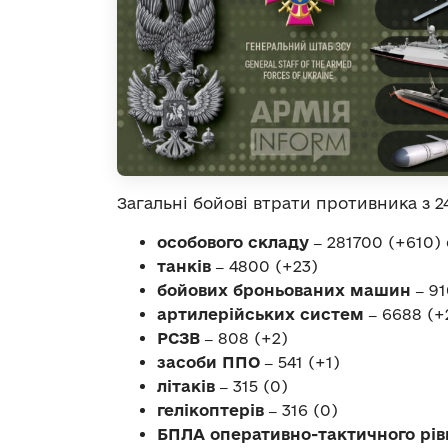
Загальні бойові втрати противника з 24
особового складу
‒
281700 (+610) 
танків
‒
4800 (+23)
бойових броньованих машин
‒
91
артилерійських систем
‒
6688 (+
РСЗВ
‒
808 (+2)
засоби ППО
‒
541 (+1)
літаків
‒
315 (0)
гелікоптерів
‒
316 (0)
БПЛА оперативно-тактичного рі