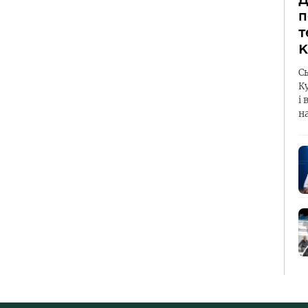
п
т
К
С
К
і 
н