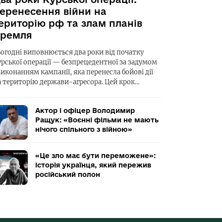
еренесення війни на
ериторію рф та злам планів
ремля
ьогодні виповнюється два роки від початку
урської операції — безпрецедентної за задумом
виконанням кампанії, яка перенесла бойові дії
а територію держави-агресора. Цей крок…
Актор і офіцер Володимир
Ращук: «Воєнні фільми не мають
нічого спільного з війною»
«Це зло має бути переможене»:
історія українця, який пережив
російський полон