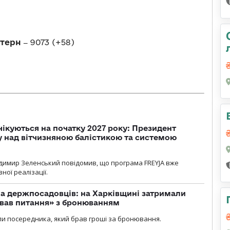
стерн
‒
9073 (+58)
чікуються на початку 2027 року: Президент
у над вітчизняною балістикою та системою
димир Зеленський повідомив, що програма FREYJA вже
ної реалізації.
а держпосадовців: на Харківщині затримали
ував питання» з бронюванням
и посередника, який брав гроші за бронювання.