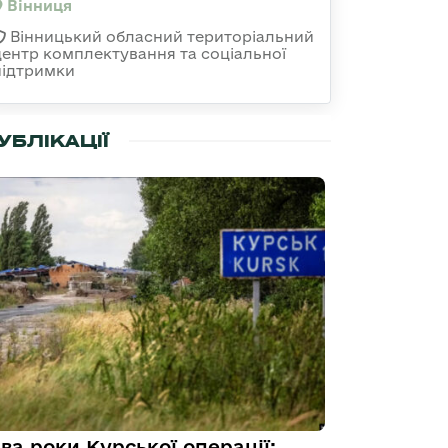
Вінниця
Вінницький обласний територіальний
центр комплектування та соціальної
підтримки
УБЛІКАЦІЇ
ва роки Курської операції: