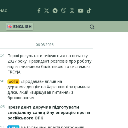
НАС
ENGLISH
06.08.2026
:51
Перші результати очікуються на початку
2027 року: Президент розповів про роботу
над вітчизняною балістикою та системою
FREYJA
:41
«Продавав» вплив на
ФОТО
держпосадовців: на Харківщині затримали
ділка, який «вирішував питання» з
бронюванням
:25
Президент доручив підготувати
спеціальну санкційну операцію проти
російського ОПК
:11
На Луганщині Apachi розгромили
ВІДЕО