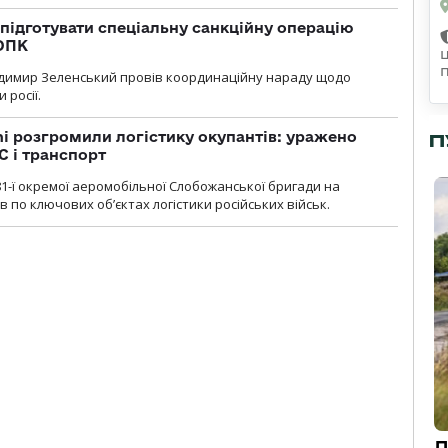
підготувати спеціальну санкційну операцію
 ОПК
димир Зеленський провів координаційну нараду щодо
 росії.
i розгромили логістику окупантів: уражено
П
С і транспорт
1-ї окремої аеромобільної Слобожанської бригади на
 по ключових об’єктах логістики російських військ.
Д