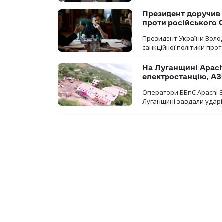
Президент доручив 
проти російського
Президент України Воло
санкційної політики проти
На Луганщині Apach
електростанцію, АЗ
Оператори ББпС Apachi 8
Луганщині завдали ударів