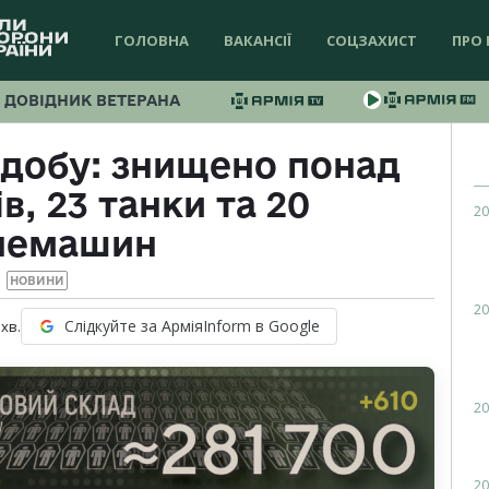
ГОЛОВНА
ВАКАНСІЇ
СОЦЗАХИСТ
ПРО 
ДОВІДНИК ВЕТЕРАНА
 добу: знищено понад
в, 23 танки та 20
20
немашин
НОВИНИ
20
Слідкуйте за АрміяInform в Google
хв.
20
20