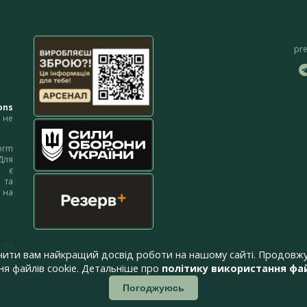
pr
ons
не
orm
Для
м є
 та
 на
 на
чити вам найкращий досвід роботи на нашому сайті. Продовжу
я файлів cookie. Детальніше про
політику використання фай
Погоджуюсь