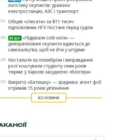
логістику окупантів: уражено
електростанцію, АЗС і транспорт
:53
Обіцяв «списати» за $11 тисяч:
підполковник НГУ постане перед судом
:36
«Підірвали собі ноги» —
АУДІО
деморалізовані окупанти вдаються до
самокаліцтва, щоб не йти у штурми
:28
Ностальгія за пломбіром і виправдання
росії коштували студенту семи років
тюрми: у Харкові засуджено «блогера»
:10
Викрито «батюшку» — зрадника: агент фсб
отримав 15 років ув’язнення
ВСІ НОВИНИ
АКАНСІЇ