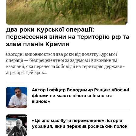
Два роки Курської операції:
перенесення війни на територію рф та
злам планів Кремля
Сьогодні виповнюється два роки від початку Курської
операції — безпрецедентної за задумом і виконанням
кампанії, яка перенесла бойові дії на територію держави-
агресора. Цей крок…
Актор і офіцер Володимир Ращук: «Воєнні
фільми не мають нічого спільного з
війною»
«Це зло має бути переможене»: історія
українця, який пережив російський полон