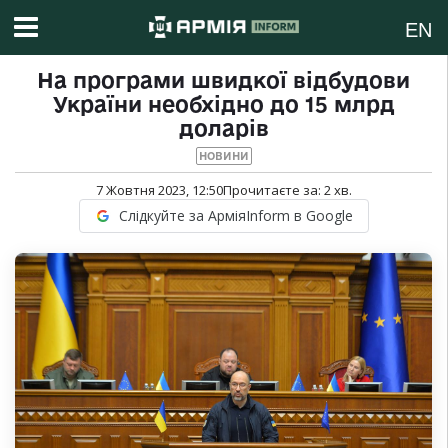
EN
На програми швидкої відбудови
України необхідно до 15 млрд
доларів
НОВИНИ
7 Жовтня 2023, 12:50
Прочитаєте за:
2
хв.
Слідкуйте за АрміяInform в Google