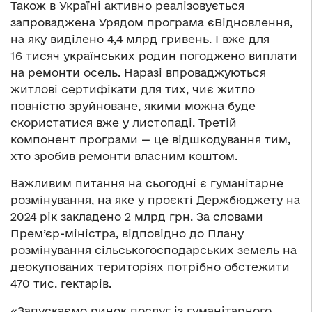
Також в Україні активно реалізовується
запроваджена Урядом програма єВідновлення,
на яку виділено 4,4 млрд гривень. І вже для
16 тисяч українських родин погоджено виплати
на ремонти осель. Наразі впроваджуються
житлові сертифікати для тих, чиє житло
повністю зруйноване, якими можна буде
скористатися вже у листопаді. Третій
компонент програми — це відшкодування тим,
хто зробив ремонти власним коштом.
Важливим питання на сьогодні є гуманітарне
розмінування, на яке у проєкті Держбюджету на
2024 рік закладено 2 млрд грн. За словами
Прем’єр-міністра, відповідно до Плану
розмінування сільськогосподарських земель на
деокупованих територіях потрібно обстежити
470 тис. гектарів.
«Запускаємо ринок послуг із гуманітарного