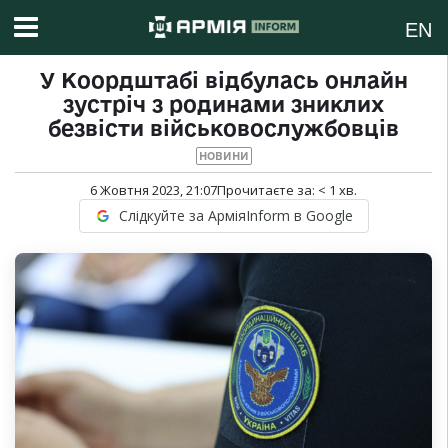
EN
У Коордштабі відбулась онлайн
зустріч з родинами зниклих
безвісти військовослужбовців
НОВИНИ
6 Жовтня 2023, 21:07
Прочитаєте за:
< 1
хв.
Слідкуйте за АрміяInform в Google