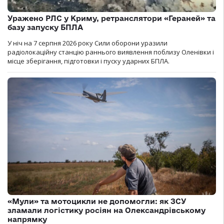
Уражено РЛС у Криму, ретранслятори «Гераней» та
базу запуску БПЛА
У ніч на 7 серпня 2026 року Сили оборони уразили
радіолокаційну станцію раннього виявлення поблизу Оленівки і
місце зберігання, підготовки і пуску ударних БПЛА.
«Мули» та мотоцикли не допомогли: як ЗСУ
зламали логістику росіян на Олександрівському
напрямку