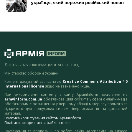
українця, який пережив російський полон
© 2018 - 2026, ІНФОРМАЦІЙНЕ АГЕНТСТВО,
Міністерство оборони України
Контент доступний за ліцензією
Creative Commons Attribution 4.0
International license
якщо не зазначено інше.
При використанні контенту з сайту АрміяInform посилання на
armyinform.com.ua
обов’язкове. Для суб’єктів у сфері онлайн-медіа
обов’язковим є розміщення у першому абзаці матеріалу прямого та
відкритого для пошукових систем гіперпосилання на цитований
матеріал.
Політика користування сайтом АрміяInform
Політика використання файлів cookie
Зауваження та пропозиції по роботі сайту надсилайте на адресу: