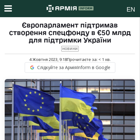
EN
Європарламент підтримав
створення спецфонду в €50 млрд
для підтримки України
НОВИНИ
4 Жовтня 2023, 9:18
Прочитаєте за:
< 1
хв.
Слідкуйте за АрміяInform в Google