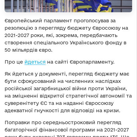
Європейський парламент проголосував за
резолюцію з перегляду бюджету Євросоюзу на
2021-2027 роки, які, зокрема, передбачають
створення спеціального Українського фонду в
50 мільярдів євро.
Про це
йдеться
на сайті Європарламенту.
Як йдеться у документі, перегляд бюджету має
бути сфокусований на численних наслідках
російської загарбницької війни проти України,
на зміцненні відкритої стратегічної автономії та
суверенітету ЄС та на наданні Євросоюзу
адекватної гнучкості для відповіді на кризи.
Поправки про середньостроковий перегляд
багаторічної фінансової програми на 2021-2027
роки були схвалені 393 голосами проти 136. Ще