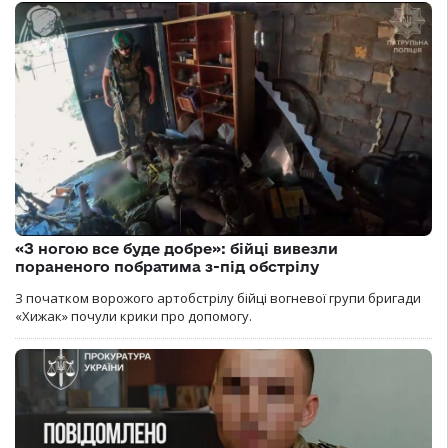
«З ногою все буде добре»: бійці вивезли
пораненого побратима з-під обстрілу
З початком ворожого артобстрілу бійці вогневої групи бригади
«Хижак» почули крики про допомогу.