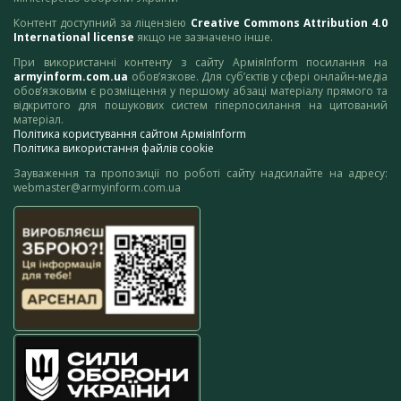
Контент доступний за ліцензією
Creative Commons Attribution 4.0
International license
якщо не зазначено інше.
При використанні контенту з сайту АрміяInform посилання на
armyinform.com.ua
обов’язкове. Для суб’єктів у сфері онлайн-медіа
обов’язковим є розміщення у першому абзаці матеріалу прямого та
відкритого для пошукових систем гіперпосилання на цитований
матеріал.
Політика користування сайтом АрміяInform
Політика використання файлів cookie
Зауваження та пропозиції по роботі сайту надсилайте на адресу:
webmaster@armyinform.com.ua