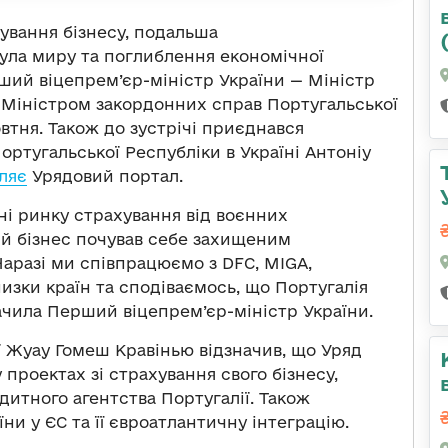
ування бізнесу, подальша
мула миру та поглиблення економічної
ший віцепрем’єр-міністр України — Міністр
 Міністром закордонних справ Португальської
втня. Також до зустрічі приєднався
ртугальської Республіки в Україні Антоніу
ляє
Урядовий портал.
ні ринку страхування від воєнних
ий бізнес почував себе захищеним
 Наразі ми співпрацюємо з DFC, MIGA,
зки країн та сподіваємось, що Португалія
начила Перший віцепрем’єр-міністр України.
ї Жуау Гомеш Кравінью відзначив, що Уряд
 проектах зі страхування свого бізнесу,
дитного агентства Португалії. Також
ни у ЄС та її євроатлантичну інтеграцію.