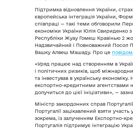
Підтримка відновлення України, страх
європейська інтеграція України, Фор
співпраці — такі теми обговорили Пер
економіки України Юлія Свириденко з
Республіки Жуау Гомеш Кравінью 2 жо
Надзвичайний і Повноважний Посол По
Вашку Алвеш Машаду. Про це
повідом
«Уряд працює над створенням в Украї
і політичних ризиків, щоб міжнародн
та інвестував в українську економіку.
експортно-кредитними агентствами ни
долучиться до цієї ініціативи», — заз
Міністр закордонних справ Португалі
Португалії зацікавлений взяти участь у
зокрема, із залученням Експортно-кре
Португалія підтримує інтеграцію Украї