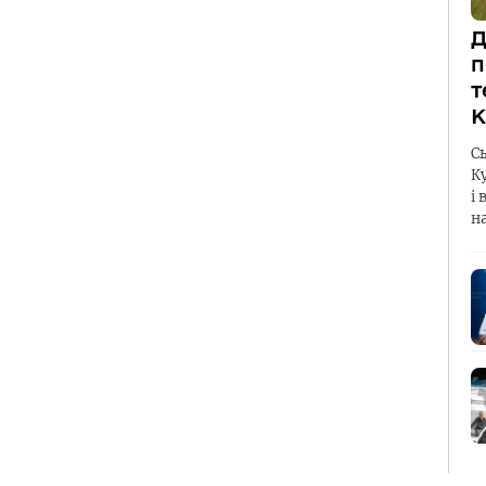
Д
п
т
К
С
К
і 
н