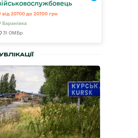
військовослужбовець
від 20700 до 20700 грн
Баранівка
31 ОМБр
УБЛІКАЦІЇ