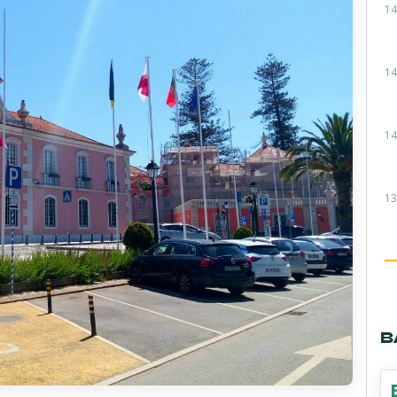
14
14
14
13
В