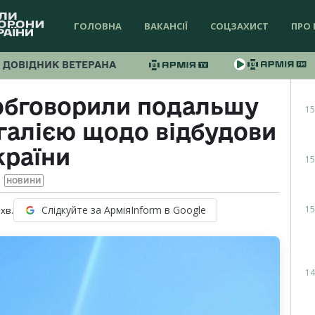
ГОЛОВНА
ВАКАНСІЇ
СОЦЗАХИСТ
ПРО 
ДОВІДНИК ВЕТЕРАНА
обговорили подальшу
15
галією щодо відбудови
країни
15
НОВИНИ
15
Слідкуйте за АрміяInform в Google
хв.
14