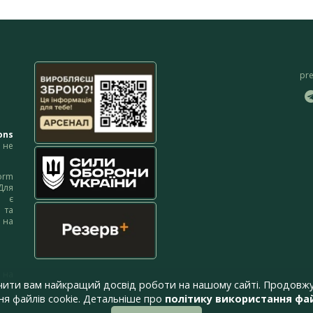
pr
ons
не
orm
Для
м є
 та
 на
 на
чити вам найкращий досвід роботи на нашому сайті. Продовжу
я файлів cookie. Детальніше про
політику використання фай