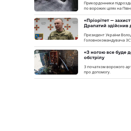
Прикордонники підрозділ
по ворожих цілях на Пів
«Пріорітет — захис
Драпатий здійснив 
Президент України Воло
Головнокомандувача ЗС
«З ногою все буде д
обстрілу
З початком ворожого арт
про допомогу.