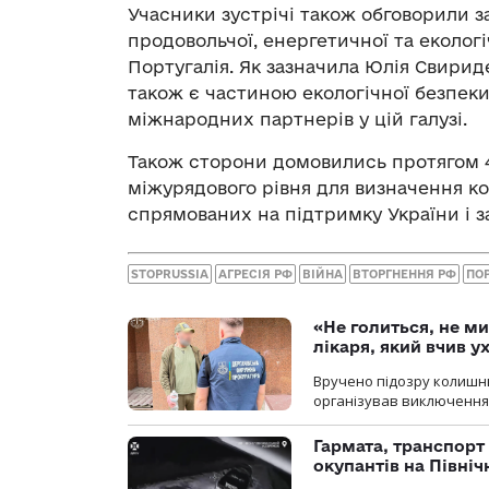
Учасники зустрічі також обговорили 
продовольчої, енергетичної та еколог
Португалія. Як зазначила Юлія Свирид
також є частиною екологічної безпек
міжнародних партнерів у цій галузі.
Також сторони домовились протягом 4
міжурядового рівня для визначення ко
спрямованих на підтримку України і з
STOPRUSSIA
АГРЕСІЯ РФ
ВІЙНА
ВТОРГНЕННЯ РФ
ПО
«Не голиться, не ми
лікаря, який вчив 
Вручено підозру колишнь
організував виключення 
Гармата, транспорт
окупантів на Півн