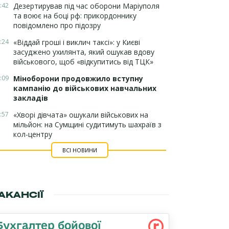
:42
Дезертирував під час оборони Маріуполя
та воює на боці рф: прикордоннику
повідомлено про підозру
:24
«Віддай гроші і виклич таксі»: у Києві
засуджено ухилянта, який ошукав вдову
військового, щоб «відкупитись від ТЦК»
:09
Міноборони продовжило вступну
кампанію до військових навчальних
закладів
:57
«Хворі дівчата» ошукали військових на
мільйон: на Сумщині судитимуть шахраїв з
кол-центру
ВСІ НОВИНИ
АКАНСІЇ
Бухгалтер бойової