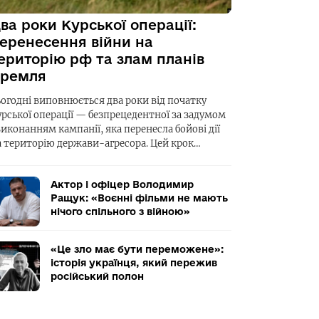
ва роки Курської операції:
еренесення війни на
ериторію рф та злам планів
ремля
ьогодні виповнюється два роки від початку
урської операції — безпрецедентної за задумом
виконанням кампанії, яка перенесла бойові дії
а територію держави-агресора. Цей крок…
Актор і офіцер Володимир
Ращук: «Воєнні фільми не мають
нічого спільного з війною»
«Це зло має бути переможене»:
історія українця, який пережив
російський полон