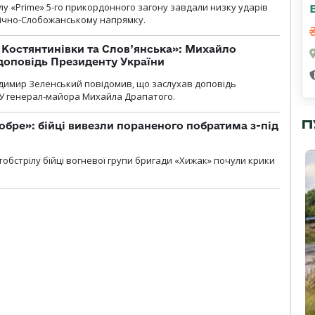
у «Prime» 5-го прикордонного загону завдали низку ударів
нічно-Слобожанському напрямку.
т Костянтинівки та Слов’янська»: Михайло
доповідь Президенту України
димир Зеленський повідомив, що заслухав доповідь
У генерал-майора Михайла Драпатого.
П
обре»: бійці вивезли пораненого побратима з-під
обстрілу бійці вогневої групи бригади «Хижак» почули крики