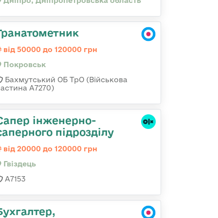
Дніпро, Дніпропетровська область
Гранатометник
від 50000 до 120000 грн
Покровськ
Бахмутський ОБ ТрО (Військова
частина А7270)
Сапер інженерно-
саперного підрозділу
від 20000 до 120000 грн
Гвiздець
А7153
Бухгалтер,