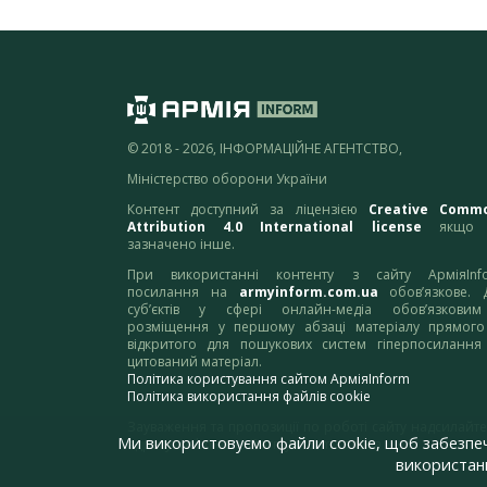
© 2018 - 2026, ІНФОРМАЦІЙНЕ АГЕНТСТВО,
Міністерство оборони України
Контент доступний за ліцензією
Creative Comm
Attribution 4.0 International license
якщо 
зазначено інше.
При використанні контенту з сайту АрміяInf
посилання на
armyinform.com.ua
обов’язкове. 
суб’єктів у сфері онлайн-медіа обов’язкови
розміщення у першому абзаці матеріалу прямого
відкритого для пошукових систем гіперпосилання
цитований матеріал.
Політика користування сайтом АрміяInform
Політика використання файлів cookie
Зауваження та пропозиції по роботі сайту надсилайте
Ми використовуємо файли cookie, щоб забезпе
адресу:
webmaster@armyinform.com.ua
використанн