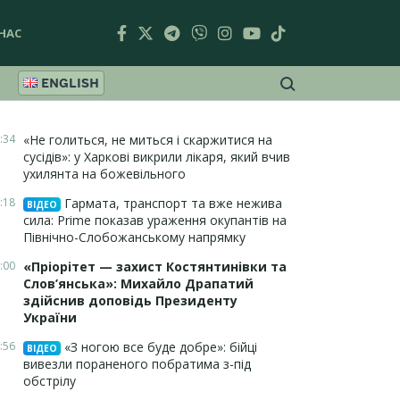
НАС
ENGLISH
:34
«Не голиться, не миться і скаржитися на
сусідів»: у Харкові викрили лікаря, який вчив
ухилянта на божевільного
:18
Гармата, транспорт та вже нежива
ВІДЕО
сила: Prime показав ураження окупантів на
Північно-Слобожанському напрямку
:00
«Пріорітет — захист Костянтинівки та
Слов’янська»: Михайло Драпатий
здійснив доповідь Президенту
України
:56
«З ногою все буде добре»: бійці
ВІДЕО
вивезли пораненого побратима з-під
обстрілу