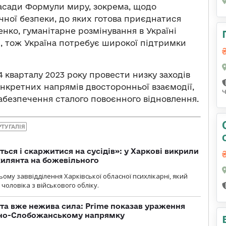
засади Формули миру, зокрема, щодо
ічної безпеки, до яких готова приєднатися
енко, гуманітарне розмінування в Україні
и, тож Україна потребує широкої підтримки
 кварталу 2023 року провести низку заходів
нкретних напрямів двосторонньої взаємодії,
абезпечення сталого повоєнного відновлення.
РТУГАЛІЯ
ться і скаржитися на сусідів»: у Харкові викрили
ухилянта на божевільного
ому заввідділення Харківської обласної психлікарні, який
чоловіка з військового обліку.
 та вже нежива сила: Prime показав ураження
ічно-Слобожанському напрямку