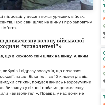
аді підрозділу десантно-штурмових військ,
итів. Про свій шлях на війну і про заповітну
яInform.
ив довжелезну колону військової
 входили “визволителі”»
в, що в кожного свій шлях на війну. А яким
 вибухів і відразу зрозумів, що почалася
осковії: наше Білопілля за 10 кілометрів від
 вибухи стихли, почувся якийсь незрозумілий
в. Виглянув у вікно і побачив довжелезну
одили «визволителі». Правда, у нас вони не