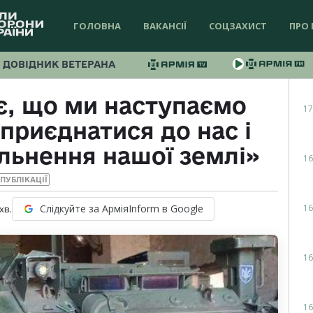
ГОЛОВНА
ВАКАНСІЇ
СОЦЗАХИСТ
ПРО 
ДОВІДНИК ВЕТЕРАНА
є, що ми наступаємо
17
приєднатися до нас і
льнення нашої землі»
16
ПУБЛІКАЦІЇ
16
Слідкуйте за АрміяInform в Google
хв.
16
16