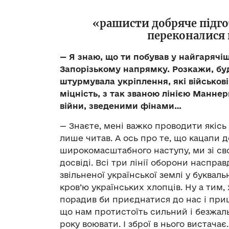
«рашисти добряче підго
переконалися 
— Я знаю, що ти побував у найгарячіш
Запорізькому напрямку. Розкажи, буд
штурмувала укріплення, які військов
міцність, з так званою лінією Маннер
війни, зведеними фінами…
— Знаєте, мені важко проводити якісь
лише читав. А ось про те, що кацапи 
широкомасштабного наступу, ми зі с
досвіді. Всі три лінії оборони наспра
звільненої української землі у буква
кров’ю українських хлопців. Ну а тим,
порадив би приєднатися до нас і при
що нам протистоїть сильний і безжаль
року воювати. І зброї в нього вистачає.