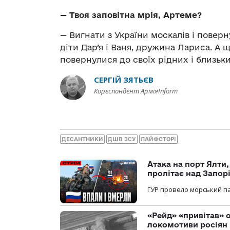
— Твоя заповітна мрія, Артеме?
— Вигнати з України москалів і повер
діти Дар’я і Ваня, дружина Лариса. А 
повернулися до своїх рідних і близьк
СЕРГІЙ ЗЯТЬЄВ
Кореспондент АрміяInform
ДЕСАНТНИКИ
ДШВ ЗСУ
ЛАЙФСТОРІ
Атака на порт Ялти
пролітає над Запор
ГУР провело морський па
«Рейд» «привітав» о
локомотиви росіян