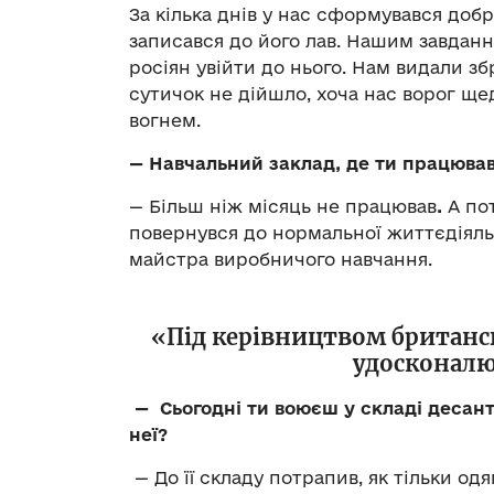
За кілька днів у нас сформувався добр
записався до його лав. Нашим завдан
росіян увійти до нього. Нам видали зб
сутичок не дійшло, хоча нас ворог щ
вогнем.
— Навчальний заклад, де ти працюва
— Більш ніж місяць не працював
.
А по
повернувся до нормальної життєдіяльно
майстра виробничого навчання.
«Під керівництвом британс
удосконалю
— Сьогодні ти воюєш у складі десан
неї?
— До її складу потрапив, як тільки од