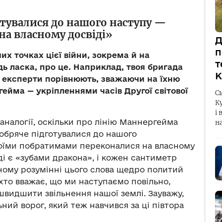
тувалися до нашого наступу —
на власному досвіді»
Д
п
их точках цієї війни, зокрема й на
т
ь ласка, про це. Наприклад, твоя бригада
К
і експерти порівнюють, зважаючи на їхню
гейма — укріпленнями часів Другої світової
С
К
і 
 аналогії, оскільки про лінію Маннергейма
н
добряче підготувалися до нашого
воїми побратимами переконалися на власному
вді є «зубами дракона», і кожен сантиметр
льному розумінні цього слова щедро политий
 хто вважає, що ми наступаємо повільно,
швидшити звільнення нашої землі. Зауважу,
ний ворог, який теж навчився за ці півтора