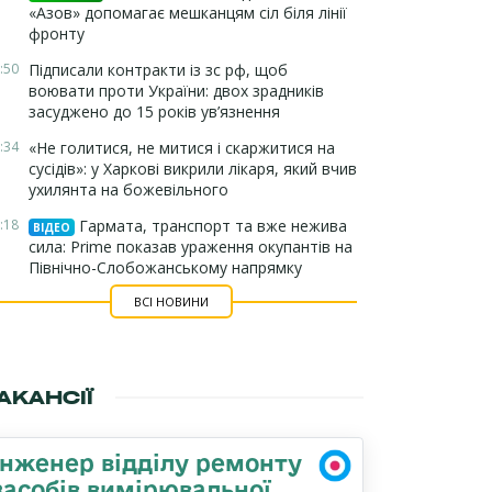
«Азов» допомагає мешканцям сіл біля лінії
фронту
:50
Підписали контракти із зс рф, щоб
воювати проти України: двох зрадників
засуджено до 15 років ув’язнення
:34
«Не голитися, не митися і скаржитися на
сусідів»: у Харкові викрили лікаря, який вчив
ухилянта на божевільного
:18
Гармата, транспорт та вже нежива
ВІДЕО
сила: Prime показав ураження окупантів на
Північно-Слобожанському напрямку
ВСІ НОВИНИ
АКАНСІЇ
Інженер відділу ремонту
засобів вимірювальної