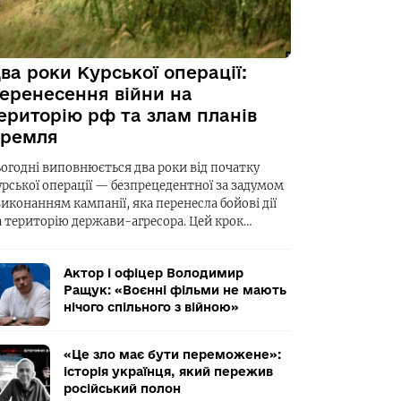
ва роки Курської операції:
еренесення війни на
ериторію рф та злам планів
ремля
ьогодні виповнюється два роки від початку
урської операції — безпрецедентної за задумом
виконанням кампанії, яка перенесла бойові дії
а територію держави-агресора. Цей крок…
Актор і офіцер Володимир
Ращук: «Воєнні фільми не мають
нічого спільного з війною»
«Це зло має бути переможене»:
історія українця, який пережив
російський полон