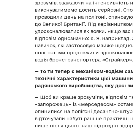
зрозумів, зважаючи на інтенсивність 
виконуватимемо досить серйозні. Споч
проводили день на полігоні, опанову
до Великої Британії. Під керівництв
удосконалюватися як вояки. Якщо вас ц
відповім однозначно: є. Я, наприклад
навичок, які застосовую майже щодня.
полігоні ми продовжили вдосконалюва
водія бронетранспортера «Страйкер»
—
То ти тепер є механіком-водієм сам
технічні характеристики цієї машини?
радянського виробництва, яку досі ви
— Щоб ви краще зрозуміли, відповім т
«запорожець» із «мерседесом» останн
опинилися на полігоні десантно-штур
відточували набуті раніше практичні 
лише після цього наш підрозділ відп