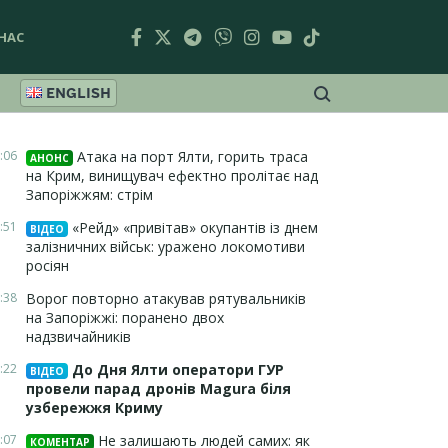
НАС
ENGLISH
:06
Атака на порт Ялти, горить траса
АНОНС
на Крим, винищувач ефектно пролітає над
Запоріжжям: стрім
:51
«Рейд» «привітав» окупантів із днем
ВІДЕО
залізничних військ: уражено локомотиви
росіян
:38
Ворог повторно атакував рятувальників
на Запоріжжі: поранено двох
надзвичайників
:22
До Дня Ялти оператори ГУР
ВІДЕО
провели парад дронів Magura біля
узбережжя Криму
:07
Не залишають людей самих: як
КОМЕНТАР