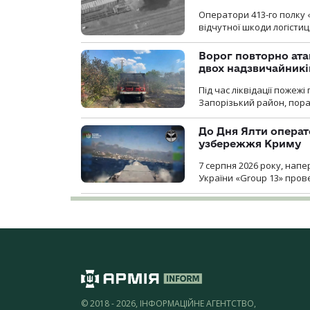
Оператори 413-го полку 
відчутної шкоди логістиц
Ворог повторно ата
двох надзвичайникі
Під час ліквідації пожеж
Запорізький район, пор
До Дня Ялти операт
узбережжя Криму
7 серпня 2026 року, нап
України «Group 13» про
© 2018 - 2026, ІНФОРМАЦІЙНЕ АГЕНТСТВО,