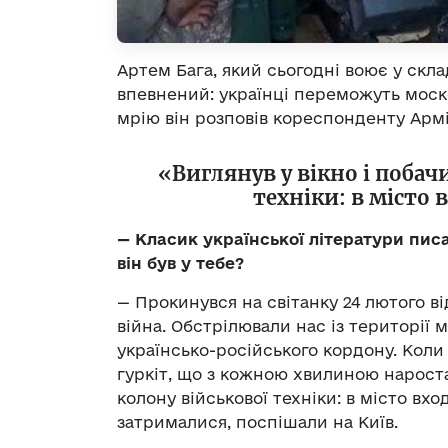
Артем Бага, який сьогодні воює у скл
впевнений: українці переможуть москов
мрію він розповів кореспонденту Армі
«Виглянув у вікно і побач
техніки: в місто
— Класик української літератури писа
він був у тебе?
— Прокинувся на світанку 24 лютого від
війна. Обстрілювали нас із території м
українсько-російського кордону. Коли
гуркіт, що з кожною хвилиною нароста
колону військової техніки: в місто вх
затрималися, поспішали на Київ.