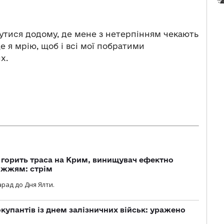
нутися додому, де мене з нетерпінням чекають
ще я мрію, щоб і всі мої побратими
их.
, горить траса на Крим, винищувач ефектно
іжжям: стрім
рад до Дня Ялти.
купантів із днем залізничних військ: уражено