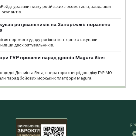
«Рейд» уразили низку російських локомотивів, завдавши
і окупантів.
кував рятувальників на Запоріжжі: поранено
в
і після ворожого удару росіяни повторно атакували
анивши двох рятувальників.
ори ГУР провели парад дронів Magura біля
ередодні Дня міста Ялта, оператори спецпідрозділу ГУР МО
вели парад бойових морських платформ Magura.
pr