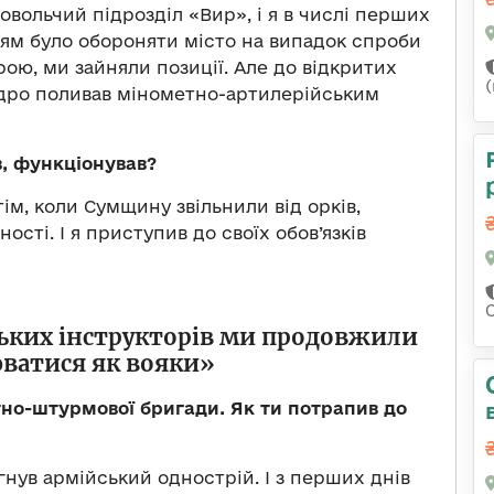
овольчий підрозділ «Вир», і я в числі перших
ням було обороняти місто на випадок спроби
рою, ми зайняли позиції. Але до відкритих
едро поливав мінометно-артилерійським
в, функціонував?
тім, коли Сумщину звільнили від орків,
сті. І я приступив до своїх обов’язків
ьких інструкторів ми продовжили
ватися як вояки»
тно-штурмової бригади. Як ти потрапив до
ягнув армійський однострій. І з перших днів