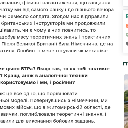
навчання, фізичні навантаження, що завдання
атку ми від самого ранку і до пізнього вечора
ючи ремесло солдата. Згодом нас відправили
ом британських інструкторів ми продовжили
ікавить, чи є чому в них повчитись, то
, здобув масу теоретичних знань і практичних
 Після Великої Британії була Німеччина, де на
тися. Особисто мене готували як механіка-
.
П
е цього БТРа? Якщо так, то як тобі тактико-
 Кращі, аніж в аналогічної техніки
користовуємо і ми, і росіяни?
ак: це все одно, що порівнювати
ьої моделі. Повернувшись з Німеччини, ми
мових військ, що в Житомирській області, де
навички, поглиблювали теоретичні знання. І
равили для виконання бойових завдань.