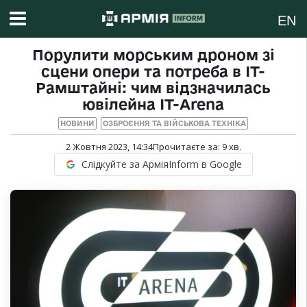
EN
Порулити морським дроном зі
сцени опери та потреба в ІТ-
Рамштайні: чим відзначилась
ювілейна IT-Arena
НОВИНИ
ОЗБРОЄННЯ ТА ВІЙСЬКОВА ТЕХНІКА
2 Жовтня 2023, 14:34
Прочитаєте за:
9
хв.
Слідкуйте за АрміяInform в Google