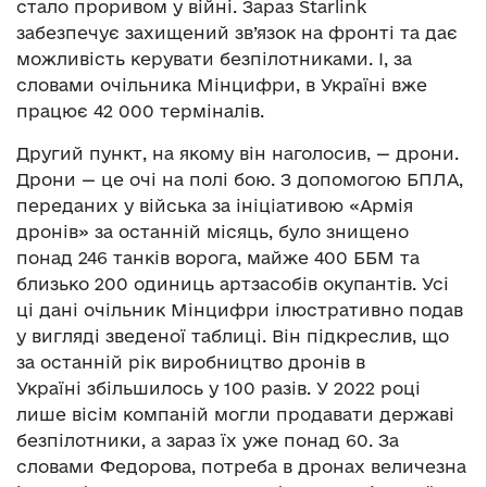
стало проривом у війні. Зараз Starlink
забезпечує захищений зв’язок на фронті та дає
можливість керувати безпілотниками. І, за
словами очільника Мінцифри, в Україні вже
працює 42 000 терміналів.
Другий пункт, на якому він наголосив, — дрони.
Дрони — це очі на полі бою. З допомогою БПЛА,
переданих у війська за ініціативою «Армія
дронів» за останній місяць, було знищено
понад 246 танків ворога, майже 400 ББМ та
близько 200 одиниць артзасобів окупантів. Усі
ці дані очільник Мінцифри ілюстративно подав
у вигляді зведеної таблиці. Він підкреслив, що
за останній рік виробництво дронів в
Україні збільшилось у 100 разів. У 2022 році
лише вісім компаній могли продавати державі
безпілотники, а зараз їх уже понад 60. За
словами Федорова, потреба в дронах величезна