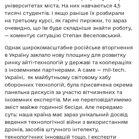
університетах міста. На них навчаються 4,5
тисячі студентів. І якщо раніше їх розбирали
на третьому курсі, як гарячі пиріжки, то зараз
очевидно, що їм буде складніше знайти роботу,
— коментує ситуацію Степан Веселовський.
Однак широкомасштабне російське вторгнення
в Україну заклало нову площину для розвитку
ринку айті-технологій у державі та коопераціях
з іноземними партнерами. А саме —
mil-tech.
Україні, як майбутньому світовому хабу
оборонних технологій, була присвячена окрема
панельна дискусія за участю вітчизняних та
іноземних експертів. Ми не переповідатимемо
зміст майже годинної бесіди. Але передамо
суть: наша країна має зараз унікальний досвід
ведення технологічної війни з використанням
дронів, засобів штучного інтелекту,
технологічних інновацій тощо. І експерти