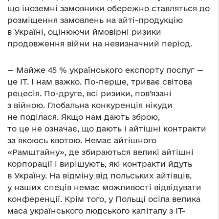
що іноземні замовники обережно ставляться до
розміщення замовлень на айті-продукцію
в Україні, оцінюючи ймовірні ризики
продовження війни на невизначний період.
— Майже 45 % українського експорту послуг —
це ІТ. І нам важко. По-перше, триває світова
рецесія. По-друге, всі ризики, пов’язані
з війною.
Глобальна конкуренція нікуди
не поділася. Якщо нам дають зброю,
то це не означає, що дають і айтішні контракти
за якоюсь квотою. Немає айтішного
«Рамштайну», де збираються великі айтішні
корпорації і вирішують, які контракти йдуть
в Україну. На відміну від польських айтівців,
у наших спеців немає можливості відвідувати
конференції. Крім того, у Польщі осіла велика
маса українського людського капіталу з
ІТ-