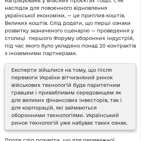
напрацювань у власних проєктах тощо. І, як
наслідок для повоєнного відновлення
української економіки, — це приплив коштів.
Великих коштів. Слід додати, що перші ознаки
розвитку зазначеного сценарію — проведення у
столиці першого Форуму оборонних індустрій,
під час якого було укладено понад 20 контрактів
з іноземними партнерами.
Експерти зійшлися на тому, що після
перемоги України вітчизняний ринок
військових технологій буде паритетним
гравцем і привабливим середовищем як
для великих фінансових інвесторів, так і
для корпорацій, які займаються
оборонними технологіями. Український
ринок технологій уже набуває таких ознак.
Проте слід розуміти, що для переважної