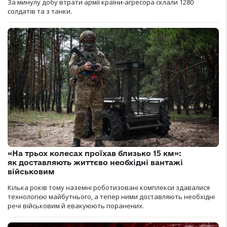
За минулу добу втрати армії країни-агресора склали 1280
солдатів та з танки.
«На трьох колесах проїхав близько 15 км»:
як доставляють життєво необхідні вантажі
військовим
Кілька років тому наземні роботизовані комплекси здавалися
технологією майбутнього, а тепер ними доставляють необхідні
речі військовим й евакуюють поранених.