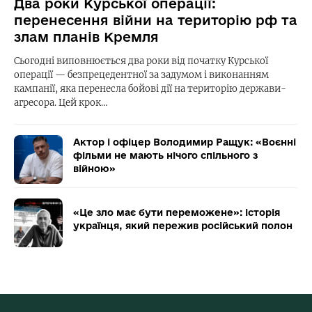
Два роки Курської операції:
перенесення війни на територію рф та
злам планів Кремля
Сьогодні виповнюється два роки від початку Курської
операції — безпрецедентної за задумом і виконанням
кампанії, яка перенесла бойові дії на територію держави-
агресора. Цей крок…
Актор і офіцер Володимир Ращук: «Воєнні
фільми не мають нічого спільного з
війною»
«Це зло має бути переможене»: історія
українця, який пережив російський полон