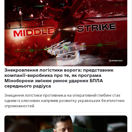
Знекровлення логістики ворога: представник
компанії-виробника про те, як програма
Міноборони змінює ринок ударних БПЛА
середнього радіуса
Знищення логістики противника на оперативній глибині стає
одним із ключових напрямів розвитку українських безпілотних
спроможностей.