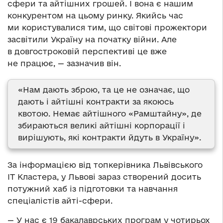
сфери
та айтішних грошей. І вона є нашим
конкурентом на цьому ринку. Якийсь час
ми користувалися тим, що світові прожектори
засвітили Україну на початку війни. Але
в довгостроковій перспективі це вже
не працює, — зазначив він.
«Нам дають зброю, та це не означає, що
дають і айтішні контракти за якоюсь
квотою. Немає айтішного «Рамштайну», де
збираються великі айтішні корпорації і
вирішують, які контракти йдуть в Україну».
За інформацією від топкерівника
Львівського
IT Кластера, у Львові зараз створений досить
потужний хаб із підготовки та навчання
спеціалістів айті-сфери.
— У нас є 19 бакалаврських програм у чотирьох