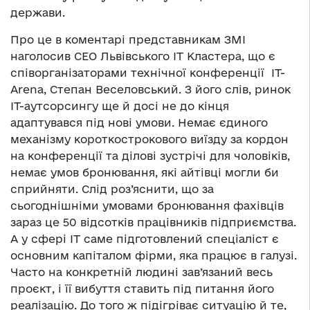
держави.
Про це в коментарі представникам ЗМІ
наголосив
CEO Львівського IT Кластера, що є
співорганізаторами технічної конференції
IT-
Arena,
Степан Веселовський. З його слів, ринок
ІТ-аутсорсингу ще й досі не до кінця
адаптувався під нові умови. Немає єдиного
механізму короткострокового виїзду за кордон
на конференції та ділові зустрічі для чоловіків,
немає умов бронювання, які айтівці могли би
сприйняти. Слід роз’яснити, що за
сьогоднішніми умовами бронювання фахівців
зараз це 50 відсотків працівників підприємства.
А у сфері
IT саме підготовлений спеціаліст є
основним капіталом фірми, яка працює в галузі.
Часто на конкретній людині зав’язаний весь
проєкт, і її вибуття ставить під питання його
реалізацію. До того ж
підігріває ситуацію й те,