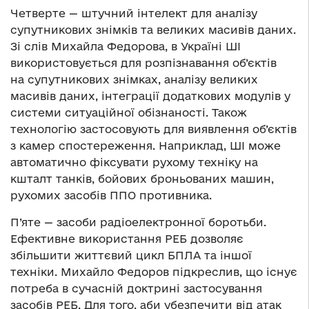
Четверте — штучний інтелект для аналізу
супутникових знімків та великих масивів даних.
Зі слів Михайла Федорова, в Україні ШІ
використовується для розпізнавання об’єктів
на супутникових знімках, аналізу великих
масивів даних, інтеграції додаткових модулів у
системи ситуаційної обізнаності. Також
технологію застосовують для виявлення об’єктів
з камер спостереження. Наприклад, ШІ може
автоматично фіксувати рухому техніку на
кшталт танків, бойових броньованих машин,
рухомих засобів ППО противника.
П’яте — засоби радіоелектронної боротьби.
Ефективне використання РЕБ дозволяє
збільшити життєвий цикл БПЛА та іншої
техніки. Михайло Федоров підкреслив, що існує
потреба в сучасній доктрині застосування
засобів РЕБ. Для того, аби убезпечити від атак