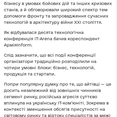
бізнесу в умовах бойових дій та інших кризових
станів, а й обговорювали широкий спектр тем
допомоги фронту та запровадження сучасних
технологій в архітектуру війни ХХІ століття.
Як відбувалася десята технологічна
конференція IT-Arena бачив кореспондент
АрміяInform.
Слід зазначити, що всі події конференції
організатори традиційно розподілили на
чотири умовні блоки: бізнес, технологій,
продукція та стартапи.
Попри популярну думку про те, що айтівці — це
досить незалежний від зовнішніх чинників
сегмент ринку, російська агресія суттєво
вплинула на українську IT-ком’юніті. Зокрема в
контексті зменшення обсягів присутності на
світовому ринку та відтоку спеціалістів за межі