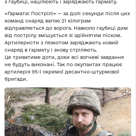
з гаубиці, націлюють і заряджають гармату.
«Гармата! Постріл!» — за долі секунди після цих
команд снаряд вагою 21 кілограм
відправляється до ворога. Навколо гаубиці дим
від пострілу змішується зі здійнятим піском.
Артилеристи з лязкотом заряджають новий
снаряд в гармату і знову стріляють.
Це триватиме доти, доки всі вогневі завдання
не будуть виконані. Так по окупантах працює
артилерія 95-ї окремої десантно-штурмової
бригади.