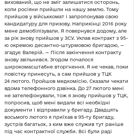
вихований, що не зміг залишатися осторонь,
коли росіяни прийшли на нашу землю. Тому
прийшов у військкомат і запропонував свою
кандидатуру для призову. Наприкінці 2016 року
мене демобілізували. Я повернувся додому, але
за рік знову прийшов у ЗСУ. Уклав контракт з 95-
ю окремою десантно-штурмовою бригадою, —
згадує Валерій. — Після закінчення контракту
знову звільнився. Згодом почалося
широкомасштабне вторгнення. Я не чекав, поки
повістку принесуть, а сам прийшов у ТЦК
24 лютого. Пройшов медкомісію. Сказали чекати
вдома телефонного дзвінка. До 27 лютого мені
не зателефонували, тож я знову прийшов у ТЦК,
попросив, щоб мені видали всі необхідні
документи і відправили у бригаду. Двадцять
восьмого лютого я приїхав в 95-ту бригаду,
зустрів багатьох, з ким вже служив тут раніше
під час контрактної служби. Всі були раді