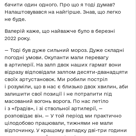
бачити один одного. Про що я тоді думав?
Налаштовувався на найгірше. Знав, що легко
не буде.
Валерій каже, що найважче було в березні
2022 року.
— Тоді був дуже сильний мороз. Дуже складні
погодні умови. Окупанти мали перевагу
в артилерії. На залп двох наших гармат вони
відразу відповідали залпом десяти-дванадцяти
своїх артустановок. Ми робили постріл
і розуміли, що в нас є близько двох хвилин, аби
залишити свої позиції і не потрапити під
масований вогонь ворога. По нас летіло
і з «Градів», і зі ствольної артилерії, —
розповідає він. — У той період ми практично
цілодобово працювали, тижнями не мали
відпочинку. У кращому випадку дві-три години