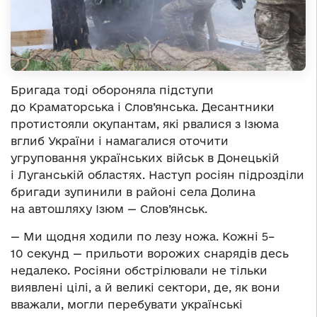
Бригада тоді обороняла підступи
до Краматорська і Слов’янська. Десантники
протистояли окупантам, які рвалися з Ізюма
вглиб України і намагалися оточити
угруповання українських військ в Донецькій
і Луганській областях. Наступ росіян підрозділи
бригади зупинили в районі села Долина
на автошляху Ізюм — Слов’янськ.
— Ми щодня ходили по лезу ножа. Кожні 5–
10 секунд — прильоти ворожих снарядів десь
недалеко. Росіяни обстрілювали не тільки
виявлені цілі, а й великі сектори, де, як вони
вважали, могли перебувати українські