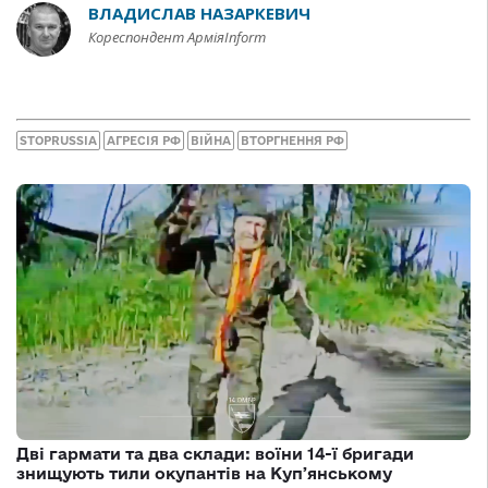
ВЛАДИСЛАВ НАЗАРКЕВИЧ
Кореспондент АрміяInform
STOPRUSSIA
АГРЕСІЯ РФ
ВІЙНА
ВТОРГНЕННЯ РФ
Дві гармати та два склади: воїни 14-ї бригади
знищують тили окупантів на Купʼянському