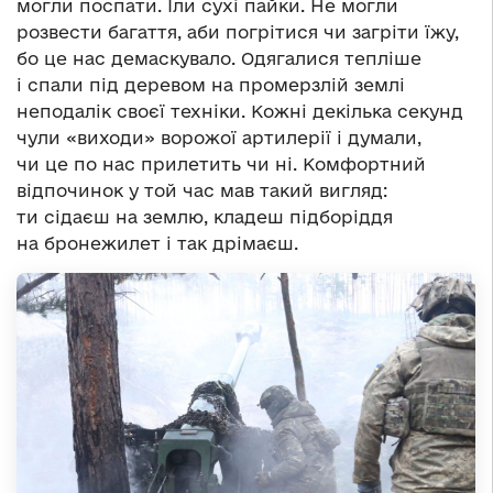
могли поспати. Їли сухі пайки. Не могли
розвести багаття, аби погрітися чи загріти їжу,
бо це нас демаскувало. Одягалися тепліше
і спали під деревом на промерзлій землі
неподалік своєї техніки. Кожні декілька секунд
чули «виходи» ворожої артилерії і думали,
чи це по нас прилетить чи ні. Комфортний
відпочинок у той час мав такий вигляд:
ти сідаєш на землю, кладеш підборіддя
на бронежилет і так дрімаєш.