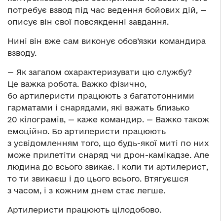
потребує взвод під час ведення бойових дій, —
описує він свої повсякденні завдання.
Нині він вже сам виконує обов’язки командира
взводу.
— Як загалом охарактеризувати цю службу?
Це важка робота. Важко фізично,
бо артилеристи працюють з багатотонними
гарматами і снарядами, які важать близько
20 кілограмів, — каже командир. — Важко також
емоційно. Бо артилеристи працюють
з усвідомленням того, що будь-якої миті по них
може прилетіти снаряд чи дрон-камікадзе. Але
людина до всього звикає. І коли ти артилерист,
то ти звикаєш і до цього всього. Втягуєшся
з часом, і з кожним днем стає легше.
Артилеристи працюють цілодобово.