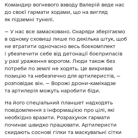
Командир вогневого взводу Валерій веде нас
до своєї гармати ходами, що на вигляд
як підземні тунелі.
— У нас все замасковано. Снаряди зберігаємо
в одному сховищі лише по декілька штук, щоб
не втратити одночасно весь боєкомплект
і убезпечити себе від детонації боєприпасів
у разі ураження ворогом. Люди також без
потреби по землі не ходять. Це викриває
позицію та небезпечно для артилеристів, —
розповідає він. — Ворожі дрони-камікадзе
та артилерія можуть наробити біди.
На його спеціальний планшет надходять
повідомлення з інформацією про цілі, які
необхідно вразити. Розрахунок гармати
починає швидко працювати. Артилеристи
скидають соснові гілки та маскувальні сітки