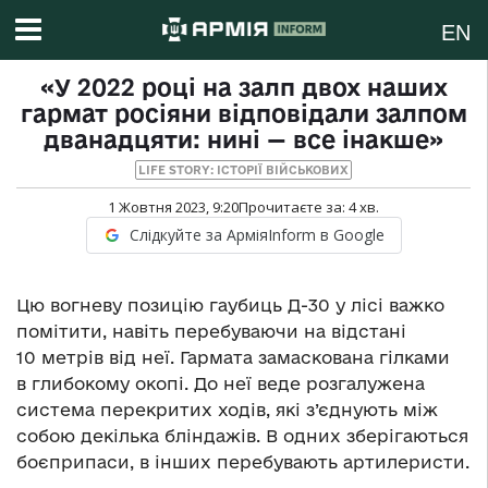
EN
«У 2022 році на залп двох наших
гармат росіяни відповідали залпом
дванадцяти: нині — все інакше»
LIFE STORY: ІСТОРІЇ ВІЙСЬКОВИХ
1 Жовтня 2023, 9:20
Прочитаєте за:
4
хв.
Слідкуйте за АрміяInform в Google
Цю вогневу позицію гаубиць Д-30 у лісі важко
помітити, навіть перебуваючи на відстані
10 метрів від неї. Гармата замаскована гілками
в глибокому окопі. До неї веде розгалужена
система перекритих ходів, які з’єднують між
собою декілька бліндажів. В одних зберігаються
боєприпаси, в інших перебувають артилеристи.