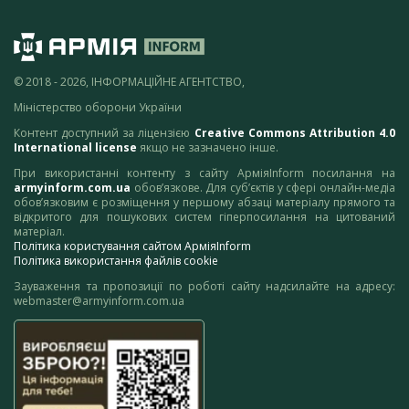
© 2018 - 2026, ІНФОРМАЦІЙНЕ АГЕНТСТВО,
Міністерство оборони України
Контент доступний за ліцензією
Creative Commons Attribution 4.0
International license
якщо не зазначено інше.
При використанні контенту з сайту АрміяInform посилання на
armyinform.com.ua
обов’язкове. Для суб’єктів у сфері онлайн-медіа
обов’язковим є розміщення у першому абзаці матеріалу прямого та
відкритого для пошукових систем гіперпосилання на цитований
матеріал.
Політика користування сайтом АрміяInform
Політика використання файлів cookie
Зауваження та пропозиції по роботі сайту надсилайте на адресу:
webmaster@armyinform.com.ua