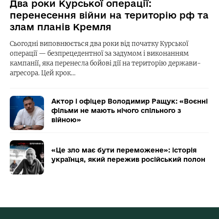
Два роки Курської операції:
перенесення війни на територію рф та
злам планів Кремля
Сьогодні виповнюється два роки від початку Курської
операції — безпрецедентної за задумом і виконанням
кампанії, яка перенесла бойові дії на територію держави-
агресора. Цей крок…
Актор і офіцер Володимир Ращук: «Воєнні
фільми не мають нічого спільного з
війною»
«Це зло має бути переможене»: історія
українця, який пережив російський полон