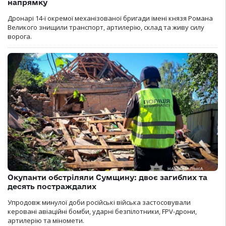
напрямку
Дронарі 14-ї окремої механізованої бригади імені князя Романа
Великого знищили транспорт, артилерію, склад та живу силу
ворога.
Окупанти обстріляли Сумщину: двоє загиблих та
десять постраждалих
Упродовж минулої доби російські війська застосовували
керовані авіаційні бомби, ударні безпілотники, FPV-дрони,
артилерію та міномети.