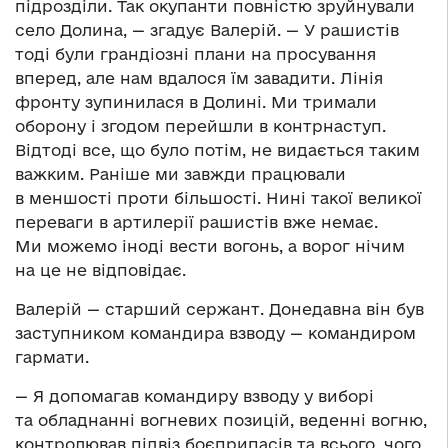
підрозділи. Так окупанти повністю зруйнували
село Долина, — згадує Валерій. — У рашистів
тоді були грандіозні плани на просування
вперед, але нам вдалося їм завадити. Лінія
фронту зупинилася в Долині. Ми тримали
оборону і згодом перейшли в контрнаступ.
Відтоді все, що було потім, не видається таким
важким. Раніше ми завжди працювали
в меншості проти більшості. Нині такої великої
переваги в артилерії рашистів вже немає.
Ми можемо іноді вести вогонь, а ворог нічим
на це не відповідає.
Валерій — старший сержант. Донедавна він був
заступником командира взводу — командиром
гармати.
— Я допомагав командиру взводу у виборі
та обладнанні вогневих позицій, веденні вогню,
контролював підвіз боєприпасів та всього, чого