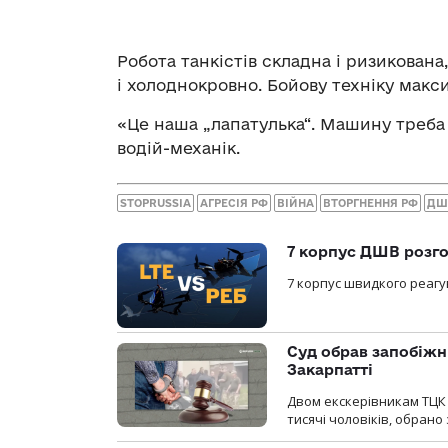
Робота танкістів складна і ризикована
і холоднокровно. Бойову техніку макс
«Це наша „лапатулька“. Машину треба 
водій-механік.
STOPRUSSIA
АГРЕСІЯ РФ
ВІЙНА
ВТОРГНЕННЯ РФ
ДШ
7 корпус ДШВ розго
7 корпус швидкого реагу
Суд обрав запобіжн
Закарпатті
Двом екскерівникам ТЦК 
тисячі чоловіків, обрано