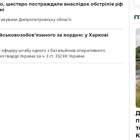
о, шестеро постраждали внаслідок обстрілів рф
ні
П
атакували Дніпропетровську області.
йськовозобов’язаного за кордон: у Харкові
у офіцеру штабу одного з батальйонів оперативного
гвардії України за ч. 3 ст. 332 КК України.
Д
п
т
К