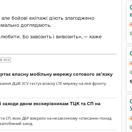
, але бойові екіпажі діють злагоджено
имально доглядають.
любити. Бо завозить і вивозить», — каже
В ЗСУ
ртає власну мобільну мережу сотового зв’язку
вання ДШВ ЗСУ тестує власну LTE-мережу на лінії фронту.
і заходи двом екскерівникам ТЦК та СП на
та СП, яких ДБР викрило на незаконному «списанні» понад
 запобіжний захід.