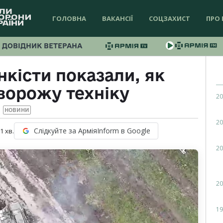
ГОЛОВНА
ВАКАНСІЇ
СОЦЗАХИСТ
ПРО 
ДОВІДНИК ВЕТЕРАНА
кісти показали, як
ворожу техніку
20
НОВИНИ
20
Слідкуйте за АрміяInform в Google
 1
хв.
20
20
19