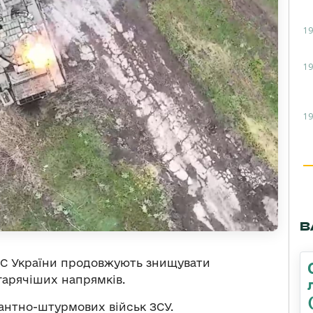
19
19
19
В
ЗС України продовжують знищувати
гарячіших напрямків.
нтно-штурмових військ ЗСУ.