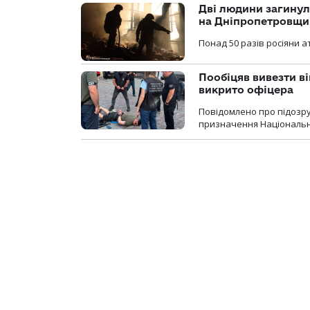
Дві людини загинул
на Дніпропетровщи
Понад 50 разів росіяни 
Пообіцяв вивезти ві
викрито офіцера
Повідомлено про підозр
призначення Національної 