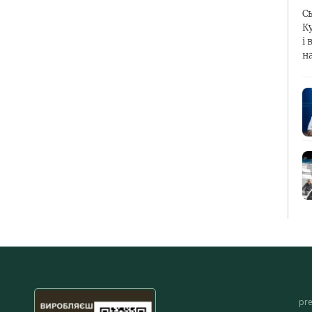
С
К
і 
н
pr