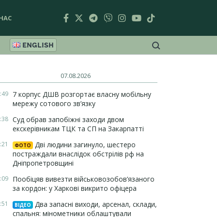
НАС
ENGLISH
07.08.2026
:49
7 корпус ДШВ розгортає власну мобільну
мережу сотового зв’язку
:38
Суд обрав запобіжні заходи двом
екскерівникам ТЦК та СП на Закарпатті
:21
Дві людини загинуло, шестеро
ФОТО
постраждали внаслідок обстрілів рф на
Дніпропетровщині
:09
Пообіцяв вивезти військовозобов’язаного
за кордон: у Харкові викрито офіцера
:51
Два запасні виходи, арсенал, склади,
ВІДЕО
спальня: мінометники облаштували