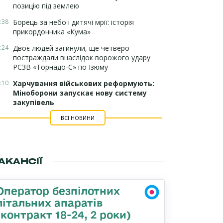
позицію під землею
:38
Борець за небо і дитячі мрії: історія
прикордонника «Кума»
:24
Двоє людей загинули, ще четверо
постраждали внаслідок ворожого удару
РСЗВ «Торнадо-С» по Ізюму
:10
Харчування військових реформують:
Міноборони запускає нову систему
закупівель
ВСІ НОВИНИ
АКАНСІЇ
Оператор безпілотних
літальних апаратів
(контракт 18-24, 2 роки)