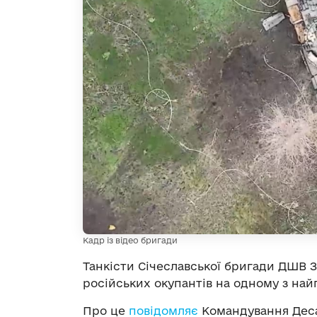
Кадр із відео бригади
Танкісти Січеславської бригади ДШВ 
російських окупантів на одному з най
Про це
повідомляє
Командування Деса