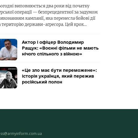
ьогодні виповнюється два роки від початку
урської операції — безпрецедентної за задумом
виконанням кампанії, яка перенесла бойові дії
а територію держави-агресора. Цей крок…
Актор і офіцер Володимир
Ращук: «Воєнні фільми не мають
нічого спільного з війною»
«Це зло має бути переможене»:
історія українця, який пережив
російський полон
ess@armyinform.com.ua