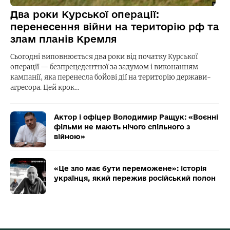
Два роки Курської операції:
перенесення війни на територію рф та
злам планів Кремля
Сьогодні виповнюється два роки від початку Курської
операції — безпрецедентної за задумом і виконанням
кампанії, яка перенесла бойові дії на територію держави-
агресора. Цей крок…
Актор і офіцер Володимир Ращук: «Воєнні
фільми не мають нічого спільного з
війною»
«Це зло має бути переможене»: історія
українця, який пережив російський полон