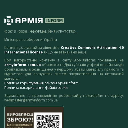
© 2018 - 2026, ІНФОРМАЦІЙНЕ АГЕНТСТВО,
Міністерство оборони України
Контент доступний за ліцензією
Creative Commons Attribution 4.0
International license
якщо не зазначено інше.
При використанні контенту з сайту АрміяInform посилання на
armyinform.com.ua
обов’язкове. Для суб’єктів у сфері онлайн-медіа
обов’язковим є розміщення у першому абзаці матеріалу прямого та
відкритого для пошукових систем гіперпосилання на цитований
матеріал.
Політика користування сайтом АрміяInform
Політика використання файлів cookie
Зауваження та пропозиції по роботі сайту надсилайте на адресу:
webmaster@armyinform.com.ua