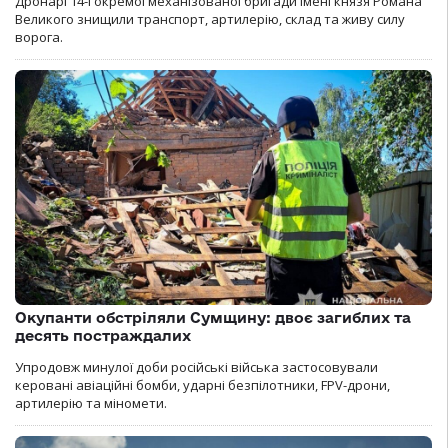
Дронарі 14-ї окремої механізованої бригади імені князя Романа
Великого знищили транспорт, артилерію, склад та живу силу
ворога.
Окупанти обстріляли Сумщину: двоє загиблих та
десять постраждалих
Упродовж минулої доби російські війська застосовували
керовані авіаційні бомби, ударні безпілотники, FPV-дрони,
артилерію та міномети.