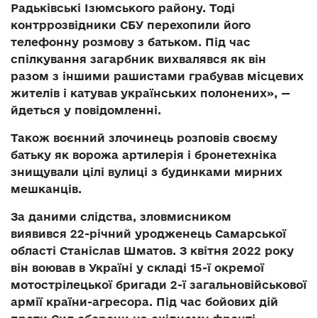
Радьківські Ізюмського району. Тоді
контррозвідники СБУ перехопили його
телефонну розмову з батьком. Під час
спілкування загарбник вихвалявся як він
разом з іншими рашистами грабував місцевих
жителів і катував українських полонених», —
йдеться у повідомленні.
Також воєнний злочинець розповів своєму
батьку як ворожа артилерія і бронетехніка
знищували цілі вулиці з будинками мирних
мешканців.
За даними слідства, зловмисником
виявився 22-річний уродженець Самарської
області Станіслав Шматов. З квітня 2022 року
він воював в Україні у складі 15-ї окремої
мотострілецької бригади 2-ї загальновійськової
армії країни-агресора. Під час бойових дій