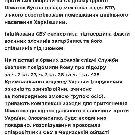
проти Сил оборони на східному фронті
Шматов був на посаді механіка-водія БТР,
з якого розстрілювали помешкання цивільного
населення Харківщини.
Ініційована СБУ експертиза підтвердила факти
воєнних злочинів загарбника та його
спільників під Ізюмом.
На підставі зібраних доказів слідчі Служби
безпеки повідомили йому про підозру
за ч. 2 ст. 27, ч. 2 ст. 28 та ч. 1 ст. 438
Кримінального кодексу України (порушення
законів та звичаїв війни, вчинене
за попередньою змовою групою осіб).
Тривають комплексні заходи для притягнення
Шматова до відповідальності за злочини проти
України. Зловмисника буде неодмінно
покарано. Розслідування проводили
співробітники СБУ в Черкаській області