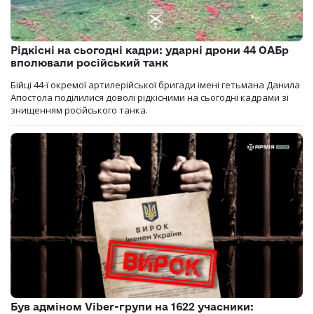
Рідкісні на сьогодні кадри: ударні дрони 44 ОАБр
вполювали російський танк
Бійці 44-ї окремої артилерійської бригади імені гетьмана Данила
Апостола поділилися доволі рідкісними на сьогодні кадрами зі
знищенням російського танка.
Був адміном Viber-групи на 1622 учасники: