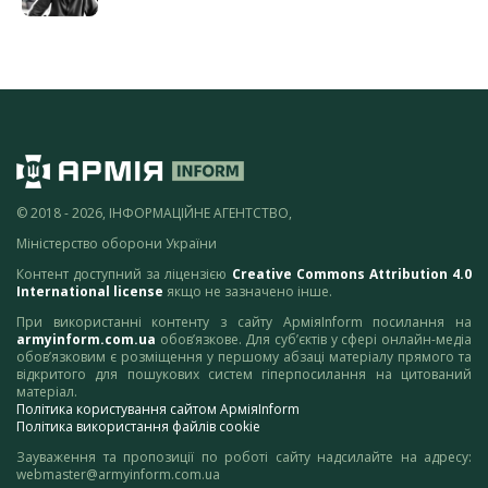
© 2018 - 2026, ІНФОРМАЦІЙНЕ АГЕНТСТВО,
Міністерство оборони України
Контент доступний за ліцензією
Creative Commons Attribution 4.0
International license
якщо не зазначено інше.
При використанні контенту з сайту АрміяInform посилання на
armyinform.com.ua
обов’язкове. Для суб’єктів у сфері онлайн-медіа
обов’язковим є розміщення у першому абзаці матеріалу прямого та
відкритого для пошукових систем гіперпосилання на цитований
матеріал.
Політика користування сайтом АрміяInform
Політика використання файлів cookie
Зауваження та пропозиції по роботі сайту надсилайте на адресу:
webmaster@armyinform.com.ua