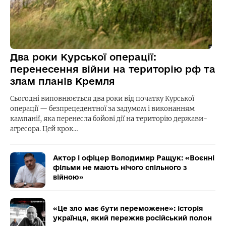
Два роки Курської операції:
перенесення війни на територію рф та
злам планів Кремля
Сьогодні виповнюється два роки від початку Курської
операції — безпрецедентної за задумом і виконанням
кампанії, яка перенесла бойові дії на територію держави-
агресора. Цей крок…
Актор і офіцер Володимир Ращук: «Воєнні
фільми не мають нічого спільного з
війною»
«Це зло має бути переможене»: історія
українця, який пережив російський полон