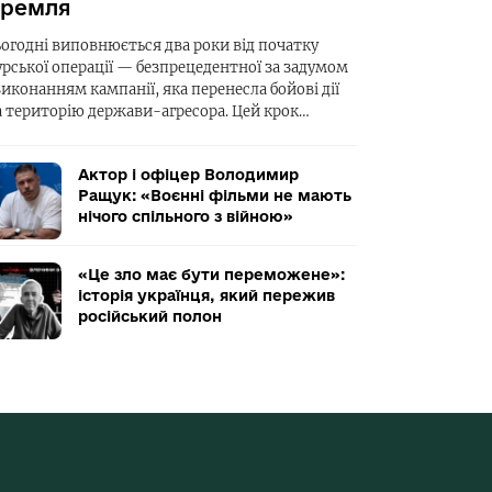
ремля
ьогодні виповнюється два роки від початку
урської операції — безпрецедентної за задумом
виконанням кампанії, яка перенесла бойові дії
а територію держави-агресора. Цей крок…
Актор і офіцер Володимир
Ращук: «Воєнні фільми не мають
нічого спільного з війною»
«Це зло має бути переможене»:
історія українця, який пережив
російський полон