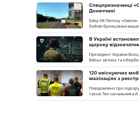
Спецпризначенці «О
Донеччині
Бійці ХІІІ Легіону «Омег
бойові броньовані машин
В Україні встановил
щороку відзначатим
Президент України Воло
Військ зв'язку та кіберб
120 неіснуючих моб
махінаціях з реєст
Повідомлено про підозру
також Тво начальника й 