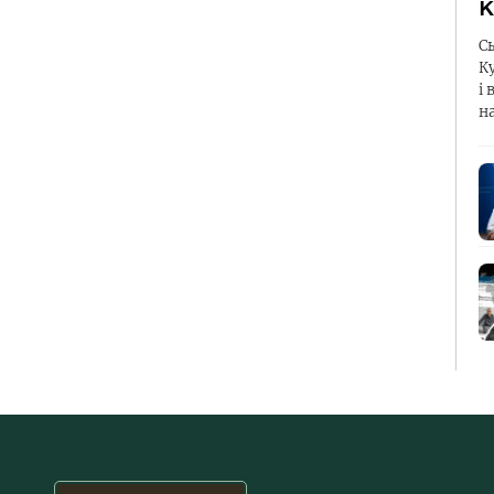
К
С
К
і 
н