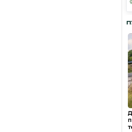
П
Д
п
т