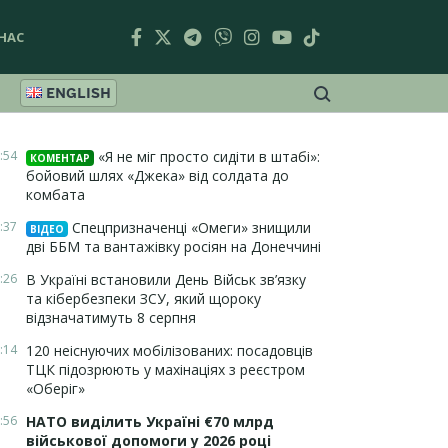
НАС
ENGLISH
:54
«Я не міг просто сидіти в штабі»:
КОМЕНТАР
бойовий шлях «Джека» від солдата до
комбата
:37
Спецпризначенці «Омеги» знищили
ВІДЕО
дві ББМ та вантажівку росіян на Донеччині
:26
В Україні встановили День Військ зв’язку
та кібербезпеки ЗСУ, який щороку
відзначатимуть 8 серпня
:14
120 неіснуючих мобілізованих: посадовців
ТЦК підозрюють у махінаціях з реєстром
«Оберіг»
:56
НАТО виділить Україні €70 млрд
військової допомоги у 2026 році