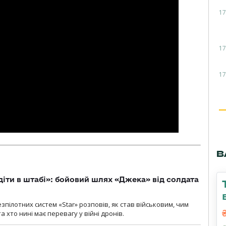
17
17
17
В
діти в штабі»: бойовий шлях «Джека» від солдата
пілотних систем «Star» розповів, як став військовим, чим
 хто нині має перевагу у війні дронів.