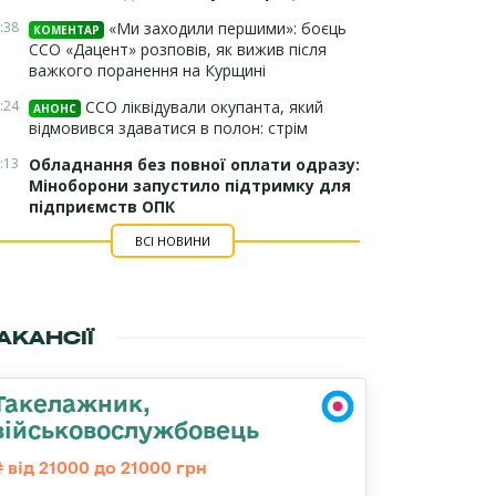
:38
«Ми заходили першими»: боєць
КОМЕНТАР
ССО «Дацент» розповів, як вижив після
важкого поранення на Курщині
:24
ССО ліквідували окупанта, який
АНОНС
відмовився здаватися в полон: стрім
:13
Обладнання без повної оплати одразу:
Міноборони запустило підтримку для
підприємств ОПК
ВСІ НОВИНИ
АКАНСІЇ
Такелажник,
військовослужбовець
від 21000 до 21000 грн