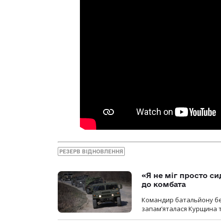
РЕЗЕРВ ВІДНОВЛЕННЯ
«Я не міг просто си
до комбата
Командир батальйону без
запам’яталася Курщина та