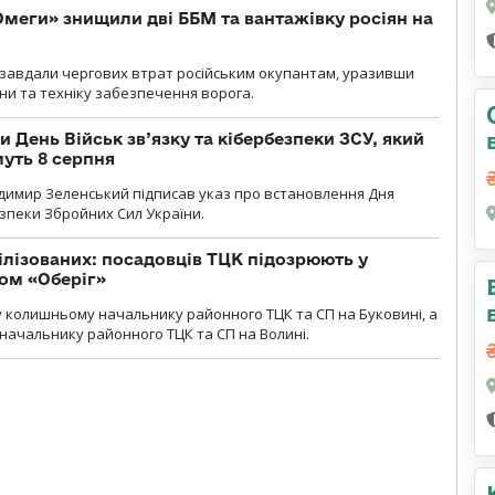
меги» знищили дві ББМ та вантажівку росіян на
и» завдали чергових втрат російським окупантам, уразивши
и та техніку забезпечення ворога.
и День Військ зв’язку та кібербезпеки ЗСУ, який
уть 8 серпня
димир Зеленський підписав указ про встановлення Дня
езпеки Збройних Сил України.
ілізованих: посадовців ТЦК підозрюють у
ром «Оберіг»
 колишньому начальнику районного ТЦК та СП на Буковині, а
начальнику районного ТЦК та СП на Волині.