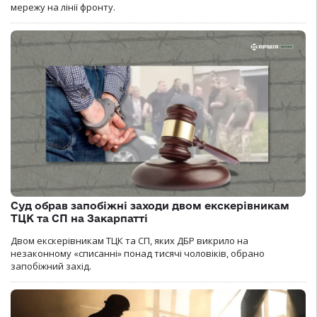
мережу на лінії фронту.
Суд обрав запобіжні заходи двом екскерівникам
ТЦК та СП на Закарпатті
Двом екскерівникам ТЦК та СП, яких ДБР викрило на
незаконному «списанні» понад тисячі чоловіків, обрано
запобіжний захід.