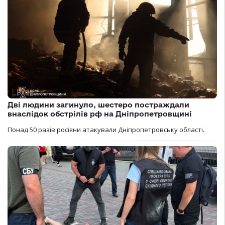
Дві людини загинуло, шестеро постраждали
внаслідок обстрілів рф на Дніпропетровщині
Понад 50 разів росіяни атакували Дніпропетровську області.