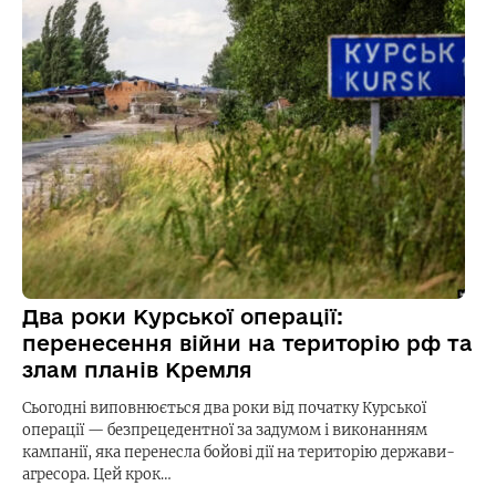
Два роки Курської операції:
перенесення війни на територію рф та
злам планів Кремля
Сьогодні виповнюється два роки від початку Курської
операції — безпрецедентної за задумом і виконанням
кампанії, яка перенесла бойові дії на територію держави-
агресора. Цей крок…