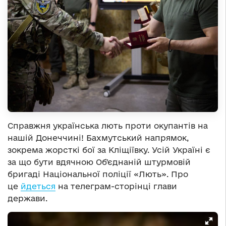
Справжня українська лють проти окупантів на
нашій Донеччині! Бахмутський напрямок,
зокрема жорсткі бої за Кліщіївку. Усій Україні є
за що бути вдячною Обʼєднаній штурмовій
бригаді Національної поліції «Лють». Про
це
йдеться
на телеграм-сторінці глави
держави.