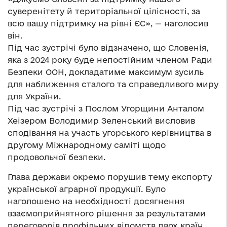
суверенітету й територіальної цілісності, за
всю вашу підтримку на рівні ЄС», — наголосив
він.
Під час зустрічі було відзначено, що Словенія,
яка з 2024 року буде непостійним членом Ради
Безпеки ООН, докладатиме максимум зусиль
для наближення сталого та справедливого миру
для України.
Під час зустрічі з Послом Угорщини Анталом
Хеізером Володимир Зеленський висловив
сподівання на участь угорського керівництва в
другому Міжнародному саміті щодо
продовольчої безпеки.
Глава держави окремо порушив тему експорту
української аграрної продукції. Було
наголошено на необхідності досягнення
взаємоприйнятного рішення за результатами
переговорів профільних відомств двох країн.