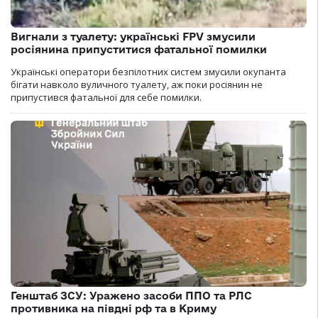
Вигнали з туалету: українські FPV змусили
росіянина припуститися фатальної помилки
Українські оператори безпілотних систем змусили окупанта
бігати навколо вуличного туалету, аж поки росіянин не
припустився фатальної для себе помилки.
Генштаб ЗСУ: Уражено засоби ППО та РЛС
противника на півдні рф та в Криму