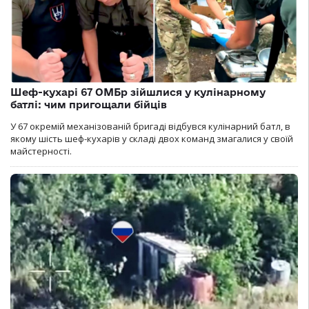
Шеф-кухарі 67 ОМБр зійшлися у кулінарному
батлі: чим пригощали бійців
У 67 окремій механізованій бригаді відбувся кулінарний батл, в
якому шість шеф-кухарів у складі двох команд змагалися у своїй
майстерності.