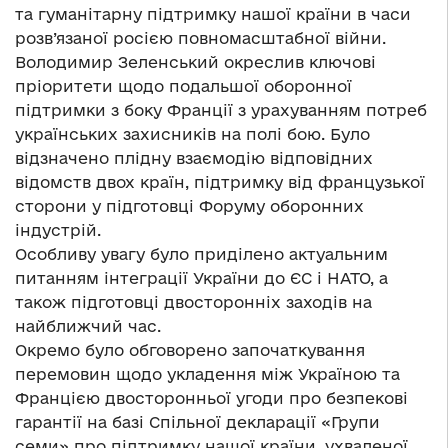
та гуманітарну підтримку нашої країни в часи
розв’язаної росією повномасштабної війни.
Володимир Зеленський окреслив ключові
пріоритети щодо подальшої оборонної
підтримки з боку Франції з урахуванням потреб
українських захисників на полі бою. Було
відзначено плідну взаємодію відповідних
відомств двох країн, підтримку від французької
сторони у підготовці Форуму оборонних
індустрій.
Особливу увагу було приділено актуальним
питанням інтеграції України до ЄС і НАТО, а
також підготовці двосторонніх заходів на
найближчий час.
Окремо було обговорено започаткування
перемовин щодо укладення між Україною та
Францією двосторонньої угоди про безпекові
гарантії на базі Спільної декларації «Групи
семи» про підтримку нашої країни, ухваленої