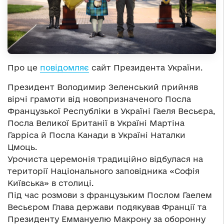
Про це
повідомляє
сайт Президента України.
Президент Володимир Зеленський прийняв
вірчі грамоти від новопризначеного Посла
Французької Республіки в Україні Гаеля Весьєра,
Посла Великої Британії в Україні Мартіна
Гарріса й Посла Канади в Україні Наталки
Цмоць.
Урочиста церемонія традиційно відбулася на
території Національного заповідника «Софія
Київська» в столиці.
Під час розмови з французьким Послом Гаелем
Весьєром Глава держави подякував Франції та
Президенту Еммануелю Макрону за оборонну