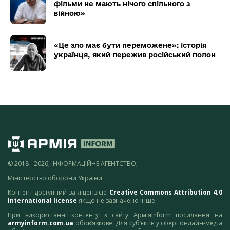
фільми не мають нічого спільного з
війною»
«Це зло має бути переможене»: історія
українця, який пережив російський полон
© 2018 - 2026, ІНФОРМАЦІЙНЕ АГЕНТСТВО,
Міністерство оборони України
Контент доступний за ліцензією
Creative Commons Attribution 4.0
International license
якщо не зазначено інше.
При використанні контенту з сайту АрміяInform посилання на
armyinform.com.ua
обов’язкове. Для суб’єктів у сфері онлайн-медіа