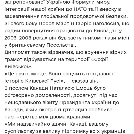
запропонованої Україною Формули миру,
інтеграції нашої країни до НАТО та її внеску в
забезпечення глобальної продовольчої безпеки.
Зі свого боку Посол Мартін Гарріс наголосив, що
радий повернутися працювати до Києва, де у
2003–2008 роках він був заступником глави місії
у британському Посольстві.
Дипломат також відзначив, що вручення вірчих
грамот відбувається на території «Софії
Київської».
«Це святе місце. Воно свідчить про давню
історію Київської Русі», — сказав він.
З послом Канади Наталкою Цмоць було
обговорено домовленості, досягнуті під час
нещодавнього візиту Президента України до
Канади, який вкотре підтвердив особливе
партнерство між двома країнами.
«Ми надзвичайно вдячні Канаді, вашому
суспільству за велику підтримку всіх українців