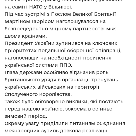
на саміті НАТО у Вільнюсі.
Під час зустрічі з Послом Великої Британії
Мартіном Гаррісом наголошувалося на
безпрецедентно міцному партнерстві між
двома країнами.
Президент України зупинився на ключових
пріоритетах подальшої оборонної співпраці,
наголосивши на необхідності посилення
української системи ППО.
Глава держави особливо відзначив роль
британського уряду в організації тренувань
українських військових на території
Сполученого Королівства.
Також було обговорено виклики, які постають
перед нашою країною, зокрема в осінньо-
зимовий період.
Окрему увагу приділили питанням об’єднання
міжнародних зусиль довкола реалізації